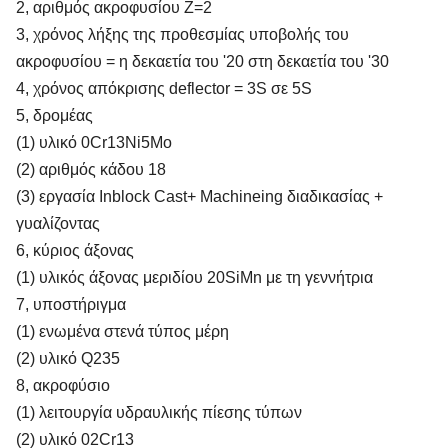
2, αριθμός ακροφυσίου Z=2
3, χρόνος λήξης της προθεσμίας υποβολής του
ακροφυσίου = η δεκαετία του '20 στη δεκαετία του '30
4, χρόνος απόκρισης deflector = 3S σε 5S
5, δρομέας
(1) υλικό 0Cr13Ni5Mo
(2) αριθμός κάδου 18
(3) εργασία Inblock Cast+ Machineing διαδικασίας +
γυαλίζοντας
6, κύριος άξονας
(1) υλικός άξονας μεριδίου 20SiMn με τη γεννήτρια
7, υποστήριγμα
(1) ενωμένα στενά τύπος μέρη
(2) υλικό Q235
8, ακροφύσιο
(1) λειτουργία υδραυλικής πίεσης τύπων
(2) υλικό 02Cr13