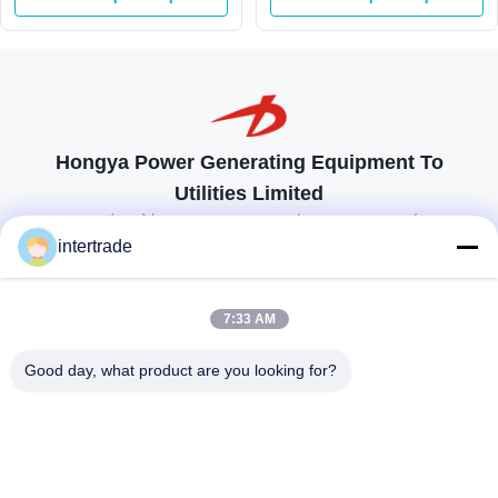
μανομετρικών υψών
στήλης νερού 180m
Hongya Power Generating Equipment To
Utilities Limited
προσαρμοσμένες λύσεις για να ανταποκρίνονται στις απαιτήσεις των
πελατών
intertrade
Επικοινωνήστε
7:33 AM
Χωριό Anxi, πόλη Yuping, νομός Hongya, Κίνα
Good day, what product are you looking for?
86-28-37561966-8:00
intertrade@sclida.com
Ακολουθήστε μας.