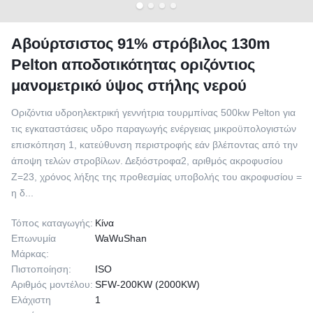
Αβούρτσιστος 91% στρόβιλος 130m
Pelton αποδοτικότητας οριζόντιος
μανομετρικό ύψος στήλης νερού
Οριζόντια υδροηλεκτρική γεννήτρια τουρμπίνας 500kw Pelton για
τις εγκαταστάσεις υδρο παραγωγής ενέργειας μικροϋπολογιστών
επισκόπηση 1, κατεύθυνση περιστροφής εάν βλέποντας από την
άποψη τελών στροβίλων. Δεξιόστροφα2, αριθμός ακροφυσίου
Z=23, χρόνος λήξης της προθεσμίας υποβολής του ακροφυσίου =
η δ...
Τόπος καταγωγής:
Κίνα
Επωνυμία
WaWuShan
Μάρκας:
Πιστοποίηση:
ISO
Αριθμός μοντέλου:
SFW-200KW (2000KW)
Ελάχιστη
1