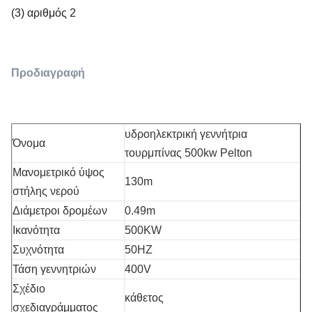
(3) αριθμός 2
Προδιαγραφή
υδροηλεκτρική γεννήτρια
Όνομα
τουρμπίνας 500kw Pelton
Μανομετρικό ύψος
130m
στήλης νερού
Διάμετροι δρομέων
0.49m
Ικανότητα
500KW
Συχνότητα
50HZ
Τάση γεννητριών
400V
Σχέδιο
κάθετος
σχεδιαγράμματος