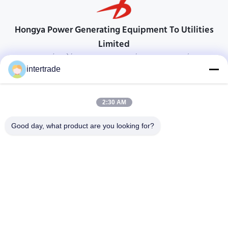
Hongya Power Generating Equipment To Utilities
Limited
προσαρμοσμένες λύσεις για να ανταποκρίνονται στις απαιτήσεις των
πελατών
intertrade
Επικοινωνήστε
2:30 AM
Χωριό Anxi, πόλη Yuping, νομός Hongya, Κίνα
86-28-37561966-8:00
Good day, what product are you looking for?
intertrade@sclida.com
Ακολουθήστε μας.
Γρήγοροι Σύνδεσμοι