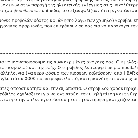
υσκευών στην παροχή της ηλεκτρικής ενέργειας στις μεγαλύτερες
τα χαμηλού θορύβου επίπεδα, που εξασφαλίζουν ότι η εγκατάστασ
φαρμογές προβολών ύδατος και ώθησης λόγω των χαμηλού θορύβου ε
ομηχανικές εφαρμογές, που επιτρέπουν σε σας για να παραγάγει τη
α να ικανοποιήσουμε τις συγκεκριμένες ανάγκες σας. Ο υψηλός στ
υ κεφαλιού και της ροής. Ο στρόβιλος λειτουργεί με μια προβολ
κατάλληλοι για ένα ευρύ φάσμα των πιέσεων κολπίσκων, από 1 BAR
ές/λεπτό σε 3000 περιστροφές/λεπτό, και η ικανότητα δύναμης 
ιστες αποδοτικότητα και την αξιοπιστία. Ο στρόβιλος χαρακτηρίζε
όβιλος σχεδιάζεται για να αντισταθεί την υψηλή πίεση και τη θε
ονται για την απλές εγκατάσταση και τη συντήρηση, και χτίζονται 