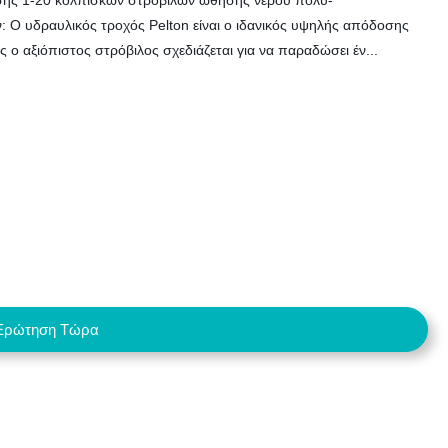
σης 1-20 κολπίσκων στροβίλων ώθησης νερού πολυ-
Ο υδραυλικός τροχός Pelton είναι ο ιδανικός υψηλής απόδοσης
 ο αξιόπιστος στρόβιλος σχεδιάζεται για να παραδώσει έν...
Ερώτηση Τώρα