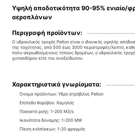
Υψηλή αποδοτικότητα 90-95% ενιαίο/φ
αεροπλάνων
Περιγραφή προϊόντων:
Ο υδραυλικός τροχός Pelton είναι ο ιδανικός υψηλής απόδο
της ταχύτητας, από 500 έως 3000 περιστροφές/λεπτό, καθώς
πολυ-αεριωθούμενους τύπους δρομέων, ο υδραυλικός τροχός
χυτοσιδήρου είτε του ανοξείδωτου.
Χαρακτηριστικά γνωρίσματα:
Όνομα προϊόντων: Υδρο στρόβιλος Pelton
Επίπεδο θορύβου: Χαμηλός
Ποσοστό ροής: 1-200 M3/s
Ικανότητα δύναμης: 1-200 MW
Πίεση κολπίσκων: 1-20 φραγμός