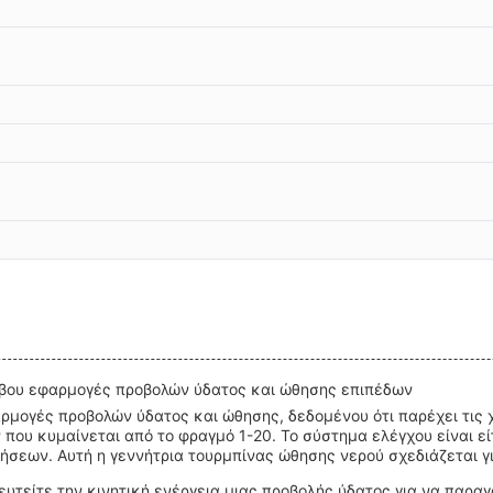
ορύβου εφαρμογές προβολών ύδατος και ώθησης επιπέδων
εφαρμογές προβολών ύδατος και ώθησης, δεδομένου ότι παρέχει τι
 που κυμαίνεται από το φραγμό 1-20. Το σύστημα ελέγχου είναι ε
εων. Αυτή η γεννήτρια τουρμπίνας ώθησης νερού σχεδιάζεται για
υτείτε την κινητική ενέργεια μιας προβολής ύδατος για να παραγ