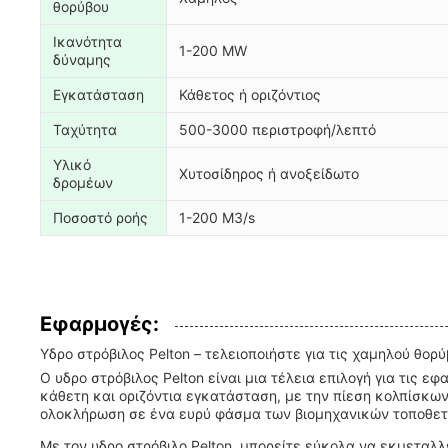
θορύβου
Ικανότητα
1-200 MW
δύναμης
Εγκατάσταση
Κάθετος ή οριζόντιος
Ταχύτητα
500-3000 περιστροφή/λεπτό
Υλικό
Χυτοσίδηρος ή ανοξείδωτο
δρομέων
Ποσοστό ροής
1-200 M3/s
Εφαρμογές:
Υδρο στρόβιλος Pelton – τελειοποιήστε για τις χαμηλού θ
Ο υδρο στρόβιλος Pelton είναι μια τέλεια επιλογή για τις 
κάθετη και οριζόντια εγκατάσταση, με την πίεση κολπίσκων
ολοκλήρωση σε ένα ευρύ φάσμα των βιομηχανικών τοποθετήσ
Με τον υδρο στρόβιλο Pelton, μπορείτε εύκολα να εκμεταλλε