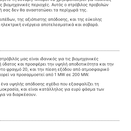
 βιομηχανικές περιοχές. Αυτός ο στρόβιλος προβολών
ή σας δεν θα αναστατώσει τα περίχωρά της.
πιπέδων, της αξιόπιστης απόδοσης, και της εύκολης
ν ηλεκτρική ενέργεια αποτελεσματικά και σοβαρά.
ρόβιλός μας είναι ιδανικός για τις βιομηχανικές
ή ύδατος και προσφέρει την υψηλή αποδοτικότητα και την
 στο φραγμό 20, και την πίεση εξόδου από ατμοσφαιρικό
μπορεί να προσαρμοστεί από 1 MW σε 200 MW.
ι ένα υψηλής απόδοσης σχέδιο που εξασφαλίζει τη
ρμοκρασία, και είναι κατάλληλος για ευρύ φάσμα των
για να διαρκέσουν.