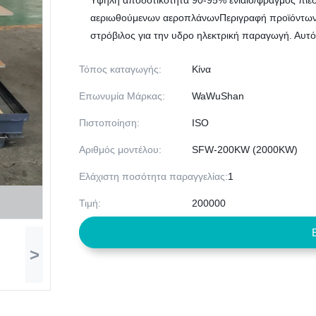
Υψηλή αποδοτικότητα 90-95% ενιαίο/φραγμός πίε
αεριωθούμενων αεροπλάνωνΠεριγραφή προϊόντων: 
στρόβιλος για την υδρο ηλεκτρική παραγωγή. Αυτός
Τόπος καταγωγής:
Κίνα
Επωνυμία Μάρκας:
WaWuShan
Πιστοποίηση:
ISO
Αριθμός μοντέλου:
SFW-200KW (2000KW)
Ελάχιστη ποσότητα παραγγελίας:
1
Τιμή:
200000
>