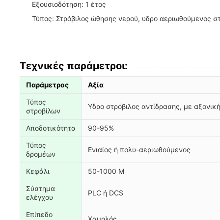
Εξουσιοδότηση: 1 έτος
Τύπος: Στρόβιλος ώθησης νερού, υδρο αεριωθούμενος σ
Τεχνικές παράμετροι:
Παράμετρος
Αξία
Τύπος
Υδρο στρόβιλος αντίδρασης, με αξονική
στροβίλων
Αποδοτικότητα
90-95%
Τύπος
Ενιαίος ή πολυ-αεριωθούμενος
δρομέων
Κεφάλι
50-1000 Μ
Σύστημα
PLC ή DCS
ελέγχου
Επίπεδο
Χαμηλός