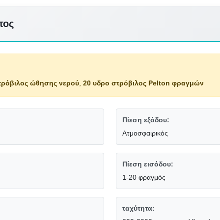
τος
τρόβιλος ώθησης νερού
,
20 υδρο στρόβιλος Pelton φραγμών
Πίεση εξόδου:
Ατμοσφαιρικός
Πίεση εισόδου:
1-20 φραγμός
ταχύτητα: