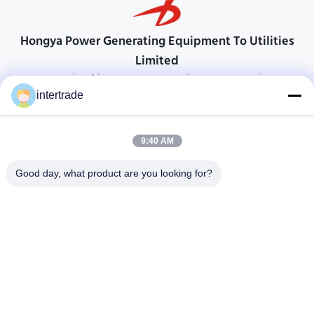
Hongya Power Generating Equipment To Utilities
Limited
προσαρμοσμένες λύσεις για να ανταποκρίνονται στις απαιτήσεις των
πελατών
intertrade
Επικοινωνήστε
9:40 AM
Χωριό Anxi, πόλη Yuping, νομός Hongya, Κίνα
86-28-37561966-8:00
Good day, what product are you looking for?
intertrade@sclida.com
Ακολουθήστε μας.
Γρήγοροι Σύνδεσμοι