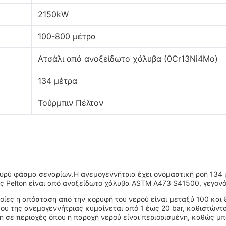
2150kW
100-800 μέτρα
Ατσάλι από ανοξείδωτο χάλυβα (0Cr13Ni4Mo)
134 μέτρα
Τούρμπιν Πέλτον
ευρύ φάσμα σεναρίων.Η ανεμογεννήτρια έχει ονομαστική ροή 134 μ
ας Pelton είναι από ανοξείδωτο χάλυβα ASTM A473 S41500, γεγον
ποίες η απόσταση από την κορυφή του νερού είναι μεταξύ 100 και
ου της ανεμογεννήτριας κυμαίνεται από 1 έως 20 bar, καθιστώντ
ση σε περιοχές όπου η παροχή νερού είναι περιορισμένη, καθώς μ