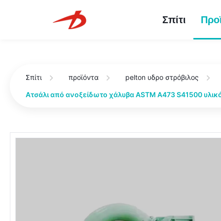
Σπίτι
Προ
Σπίτι
προϊόντα
pelton υδρο στρόβιλος
Ατσάλι από ανοξείδωτο χάλυβα ASTM A473 S41500 υλικό