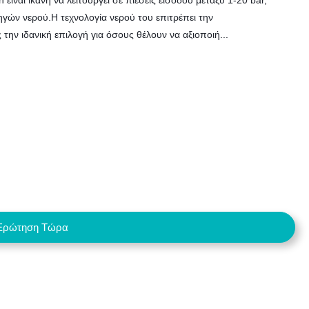
ίναι ικανή να λειτουργεί σε πιέσεις εισόδου μεταξύ 1-20 bar,
γών νερού.Η τεχνολογία νερού του επιτρέπει την
την ιδανική επιλογή για όσους θέλουν να αξιοποιή...
Ερώτηση Τώρα