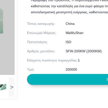
Περιγραφή του προϊόντος: Η υδροτουρμπίνα Pelton ε
καθιστώντας την κατάλληλη για ένα ευρύ φάσμα πη
αποτελεσματική μετατροπή ενέργειας, καθιστώντας 
Τόπος καταγωγής:
China
Επωνυμία Μάρκας:
WaWuShan
Πιστοποίηση:
ISO
Αριθμός μοντέλου:
SFW-200KW (2000KW)
Ελάχιστη ποσότητα παραγγελίας:
1
Τιμή:
200000
>