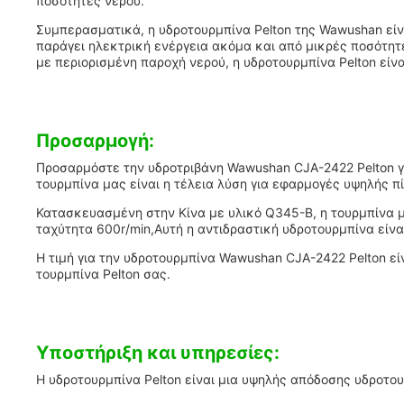
ποσότητες νερού.
Συμπερασματικά, η υδροτουρμπίνα Pelton της Wawushan είνα
παράγει ηλεκτρική ενέργεια ακόμα και από μικρές ποσότητ
με περιορισμένη παροχή νερού, η υδροτουρμπίνα Pelton είνα
Προσαρμογή:
Προσαρμόστε την υδροτριβάνη Wawushan CJA-2422 Pelton γι
τουρμπίνα μας είναι η τέλεια λύση για εφαρμογές υψηλής πί
Κατασκευασμένη στην Κίνα με υλικό Q345-B, η τουρμπίνα μα
ταχύτητα 600r/min,Αυτή η αντιδραστική υδροτουρμπίνα είναι 
Η τιμή για την υδροτουρμπίνα Wawushan CJA-2422 Pelton εί
τουρμπίνα Pelton σας.
Υποστήριξη και υπηρεσίες:
Η υδροτουρμπίνα Pelton είναι μια υψηλής απόδοσης υδροτο