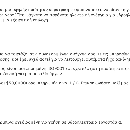
ι μια υψηλής ποιότητας υδρατρική τουρμπίνα που είναι ιδανική γ
ες νερούΕίτε ψάχνετε να παράγετε ηλεκτρική ενέργεια για υδροη
ι μια εξαιρετική επιλογή.
α να ταιριάζει στις συγκεκριμένες ανάγκες σας με τις υπηρεσί
εσης, και έχει σχεδιαστεί για να λειτουργεί αυτόματα ή χειροκίνη
ς είναι πιστοποιημένη ISO9001 και έχει ελάχιστη ποσότητα παραγ
ιδανική για μια ποικιλία έργων..
ναι $50,000Οι όροι πληρωμής είναι L / C. Επικοινωνήστε μαζί μα
υρμπίνα σχεδιασμένη για χρήση σε υδροηλεκτρικά εργοστάσια.