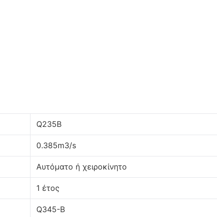
Q235B
0.385m3/s
Αυτόματο ή χειροκίνητο
1 έτος
Q345-Β