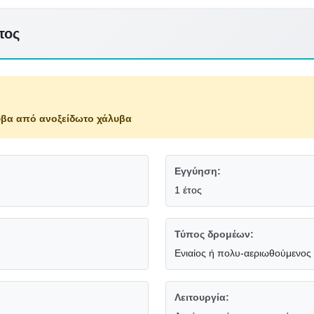
τος
βα από ανοξείδωτο χάλυβα
Εγγύηση:
1 έτος
Τύπος δρομέων:
Ενιαίος ή πολυ-αεριωθούμενος
Λειτουργία: