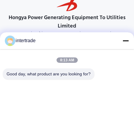
Hongya Power Generating Equipment To Utilities
Limited
προσαρμοσμένες λύσεις για να ανταποκρίνονται στις απαιτήσεις των
πελατών
intertrade
Επικοινωνήστε
8:13 AM
Χωριό Anxi, πόλη Yuping, νομός Hongya, Κίνα
86-28-37561966-8:00
Good day, what product are you looking for?
intertrade@sclida.com
Ακολουθήστε μας.
Γρήγοροι Σύνδεσμοι