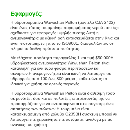
Εφαρμογές:
Η υδροτουρμπίνα Wawushan Pelton (μοντέλο CJA-2422)
είναι ένας τύπος τουρμπίνης παρορμήματος νερού που έχει
σχεδιαστεί για εφαρμογές υψηλής πίεσης.Αυτή η
ανεμογεννήτρια με αξιακή ροή κατασκευάζεται στην Κίνα και
είναι πιστοποιημένη από το ISO9001, διασφαλίζοντας ότι
πληροί τα διεθνή πρότυπα ποιότητας.
Με ελάχιστη ποσότητα παραγγελίας 1 και τιμή $50,000Η
υδροηλεκτρική ανεμογεννήτρια Wawushan Pelton είναι
κατάλληλη για ένα ευρύ φάσμα περιπτώσεων και
σεναρίων.Η ανεμογεννήτρια είναι ικανή να λειτουργεί σε
υδρορροές από 100 έως 800 μέτρα., καθιστώντας το
ιδανικό για χρήση σε ορεινές περιοχές.
Η υδροτουρμπίνα Wawushan Pelton είναι διαθέσιμη τόσο
σε μονότζετ όσο και σε πολυτζετ, επιτρέποντάς της να
προσαρμόζεται για να ανταποκρίνεται στις συγκεκριμένες
απαιτήσεις των πελατών.Η τουρμπίνα είναι
κατασκευασμένη από χάλυβα Q235BΗ συσκευή μπορεί να
λειτουργεί είτε χειροκίνητα είτε αυτόματα, ανάλογα με τις
ανάγκες του χρήστη.