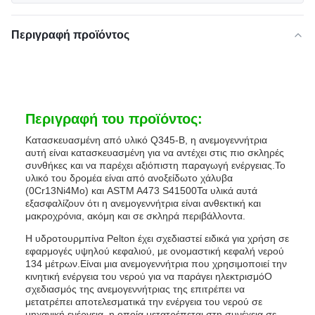
Περιγραφή προϊόντος
Περιγραφή του προϊόντος:
Κατασκευασμένη από υλικό Q345-B, η ανεμογεννήτρια
αυτή είναι κατασκευασμένη για να αντέχει στις πιο σκληρές
συνθήκες και να παρέχει αξιόπιστη παραγωγή ενέργειας.Το
υλικό του δρομέα είναι από ανοξείδωτο χάλυβα
(0Cr13Ni4Mo) και ASTM A473 S41500Τα υλικά αυτά
εξασφαλίζουν ότι η ανεμογεννήτρια είναι ανθεκτική και
μακροχρόνια, ακόμη και σε σκληρά περιβάλλοντα.
Η υδροτουρμπίνα Pelton έχει σχεδιαστεί ειδικά για χρήση σε
εφαρμογές υψηλού κεφαλιού, με ονομαστική κεφαλή νερού
134 μέτρων.Είναι μια ανεμογεννήτρια που χρησιμοποιεί την
κινητική ενέργεια του νερού για να παράγει ηλεκτρισμόΟ
σχεδιασμός της ανεμογεννήτριας της επιτρέπει να
μετατρέπει αποτελεσματικά την ενέργεια του νερού σε
μηχανική ενέργεια, η οποία μετατρέπεται στη συνέχεια σε