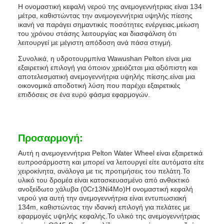
Η ονομαστική κεφαλή νερού της ανεμογεννήτριας είναι 134
μέτρα, καθιστώντας την ανεμογεννήτρια υψηλής πίεσης
ικανή να παράγει σημαντικές ποσότητες ενέργειας.μείωση
του χρόνου στάσης λειτουργίας και διασφάλιση ότι
λειτουργεί με μέγιστη απόδοση ανά πάσα στιγμή.
Συνολικά, η υδροτουρμπίνα Wawushan Pelton είναι μια
εξαιρετική επιλογή για όποιον χρειάζεται μια αξιόπιστη και
αποτελεσματική ανεμογεννήτρια υψηλής πίεσης.είναι μια
οικονομικά αποδοτική λύση που παρέχει εξαιρετικές
επιδόσεις σε ένα ευρύ φάσμα εφαρμογών.
Προσαρμογή:
Αυτή η ανεμογεννήτρια Pelton Water Wheel είναι εξαιρετικά
ευπροσάρμοστη και μπορεί να λειτουργεί είτε αυτόματα είτε
χειροκίνητα, ανάλογα με τις προτιμήσεις του πελάτη.Το
υλικό του δρομέα είναι κατασκευασμένο από ανθεκτικό
ανοξείδωτο χάλυβα (0Cr13Ni4Mo)Η ονομαστική κεφαλή
νερού για αυτή την ανεμογεννήτρια είναι εντυπωσιακή
134m, καθιστώντας την ιδανική επιλογή για πελάτες με
εφαρμογές υψηλής κεφαλής.Το υλικό της ανεμογεννήτριας