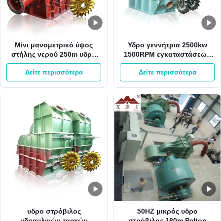
Μίνι μανομετρικό ύψος
Υδρο γεννήτρια 2500kw
στήλης νερού 250m υδρο
1500RPM εγκαταστάσεων
στρόβιλος 60HZ Pelton από
παραγωγής ενέργειας HPP
Δείτε περισσότερα
Δείτε περισσότερα
το στρόβιλο ροδών Gird
Pelton με 1 ακροφύσιο
500RPM Pelton
υδρο στρόβιλος
50HZ μικρός υδρο
υδραυλικών τροχών
στρόβιλος 180m Pelton