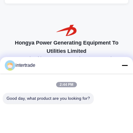
Hongya Power Generating Equipment To
Utilities Limited
προσαρμοσμένες λύσεις για να ανταποκρίνονται στις απαιτήσεις των
πελατών
intertrade
Επικοινωνήστε
2:44 PM
Χωριό Anxi, πόλη Yuping, νομός Hongya, Κίνα
Good day, what product are you looking for?
86-28-37561966-8:00
intertrade@sclida.com
Ακολουθήστε μας.