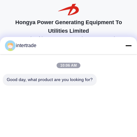
Hongya Power Generating Equipment To
Utilities Limited
προσαρμοσμένες λύσεις για να ανταποκρίνονται στις απαιτήσεις των
πελατών
intertrade
Επικοινωνήστε
10:06 AM
Χωριό Anxi, πόλη Yuping, νομός Hongya, Κίνα
Good day, what product are you looking for?
86-28-37561966-8:00
intertrade@sclida.com
Ακολουθήστε μας.
Γρήγοροι Σύνδεσμοι