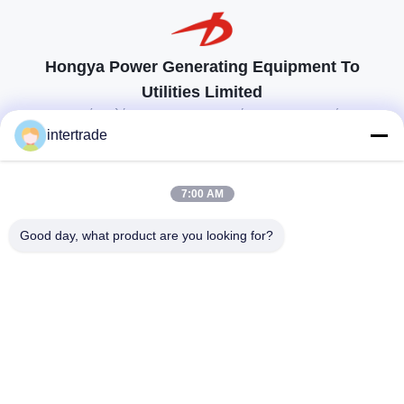
Hongya Power Generating Equipment To
Utilities Limited
προσαρμοσμένες λύσεις για να ανταποκρίνονται στις απαιτήσεις των
πελατών
intertrade
Επικοινωνήστε
7:00 AM
Χωριό Anxi, πόλη Yuping, νομός Hongya, Κίνα
Good day, what product are you looking for?
86-28-37561966-8:00
intertrade@sclida.com
Ακολουθήστε μας.
Γρήγοροι Σύνδεσμοι