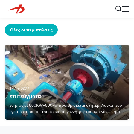
Όλες οι περιπτώσεις
14 Apr 2022
επιτεύγματα
το proejct 800KW+500kw που βρίσκεται στη Σρι Λάνκα που
εγκατέστησε το Francis και τη γεννήτρια τουρμπίνας Turgo