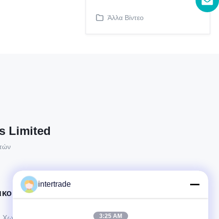
Άλλα Βίντεο
s Limited
ατών
intertrade
ικοινωνήστε
3:25 AM
Χωριό Anxi, πόλη Yuping, νομός Hongya, Κίνα