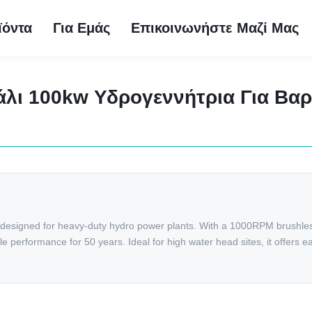
ϊόντα
Για Εμάς
Επικοινωνήστε Μαζί Μας
ι 100kw Υδρογεννήτρια Για Βαρ
, designed for heavy-duty hydro power plants. With a 1000RPM brushle
able performance for 50 years. Ideal for high water head sites, it offers