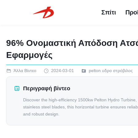
Σπίτι
Προ
96% Ονομαστική Απόδοση Ατσάλ
Εφαρμογές
Άλλα Βίντεο
2024-03-01
pelton υδρο στρόβιλος
Περιγραφή βίντεο
Discover the high-efficiency 1500kw Pelton Hydro Turbine
stainless steel blades, this horizontal turbine ensures reli
and robust design.