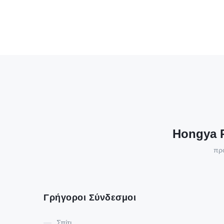
Hongya P
προ
Γρήγοροι Σύνδεσμοι
Σπίτι