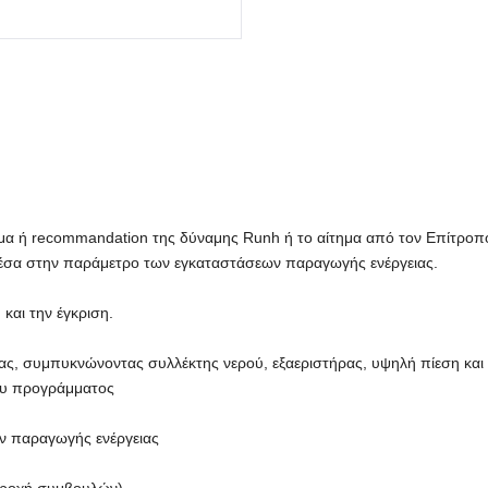
μα ή recommandation της δύναμης Runh ή το αίτημα από τον Επίτροπ
 μέσα στην παράμετρο των εγκαταστάσεων παραγωγής ενέργειας.
και την έγκριση.
τας, συμπυκνώνοντας συλλέκτης νερού, εξαεριστήρας, υψηλή πίεση και
του προγράμματος
ν παραγωγής ενέργειας