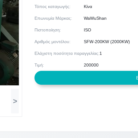
Τόπος καταγωγής:
Κίνα
Επωνυμία Μάρκας:
WaWuShan
Πιστοποίηση:
ISO
Αριθμός μοντέλου:
SFW-200KW (2000KW)
Ελάχιστη ποσότητα παραγγελίας:
1
Τιμή:
200000
>