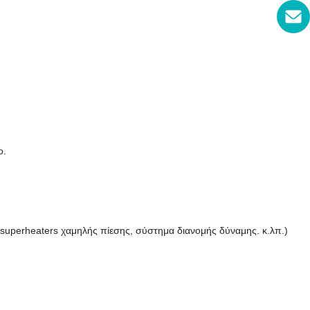
ο.
 superheaters χαμηλής πίεσης, σύστημα διανομής δύναμης. κ.λπ.)