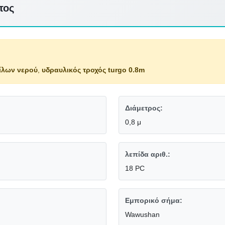
τος
ίλων νερού
,
υδραυλικός τροχός turgo 0.8m
Διάμετρος:
0,8 μ
λεπίδα αριθ.:
18 PC
Εμπορικό σήμα:
Wawushan