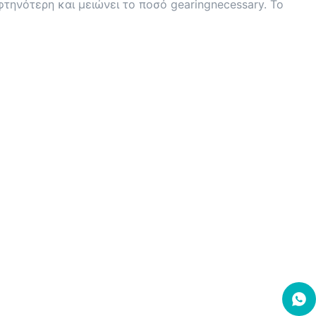
 φτηνότερη και μειώνει το ποσό gearingnecessary. Το