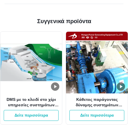
Συγγενικά προϊόντα
DMS με το κλειδί στο χέρι
Κάθετος παράγοντας
υπηρεσίες συστημάτων
δύναμης συστημάτων
50kw-20MW ηλεκτρικής
2000kw 0.8-0.9 ηλεκτρικής
Δείτε περισσότερα
Δείτε περισσότερα
δύναμης EPC υδρο
δύναμης στροβίλων υδρο