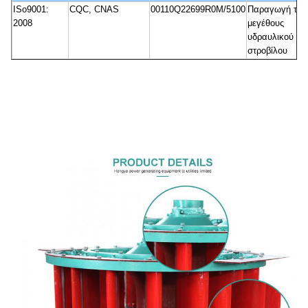
ISo9001:
CQC, CNAS
00110Q22699R0M/5100
Παραγωγή του
2008
μεγέθους
υδραυλικού
στροβίλου