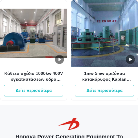
Κάθετο σχέδιο 1000kw 400V
1mw 5mw οριζόντια
εγκαταστάσεων υδρο
κατακόρυφος Kaplan
παραγωγής ενέργειας του
στροβίλων αξονικής ροής
Δείτε περισσότερα
Δείτε περισσότερα
Francis μίνι
υδρο
Hongya Power Generating Equipment To