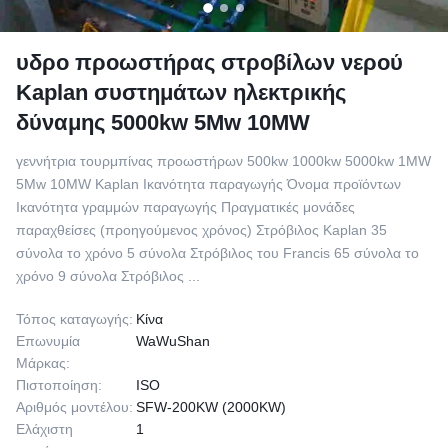
υδρο προωστήρας στροβίλων νερού
Kaplan συστημάτων ηλεκτρικής
δύναμης 5000kw 5Mw 10MW
γεννήτρια τουρμπίνας προωστήρων 500kw 1000kw 5000kw 1MW
5Mw 10MW Kaplan Ικανότητα παραγωγής Όνομα προϊόντων
Ικανότητα γραμμών παραγωγής Πραγματικές μονάδες
παραχθείσες (προηγούμενος χρόνος) Στρόβιλος Kaplan 35
σύνολα το χρόνο 5 σύνολα Στρόβιλος του Francis 65 σύνολα το
χρόνο 9 σύνολα Στρόβιλος ...
Τόπος καταγωγής:
Κίνα
Επωνυμία
WaWuShan
Μάρκας:
Πιστοποίηση:
ISO
Αριθμός μοντέλου:
SFW-200KW (2000KW)
Ελάχιστη
1