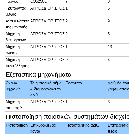
Τόρνος
CQ5250C
7
8
Τρυπώντας
ΑΠΡΟΣΔΙΟΡΙΣΤΟΣ
1
5
μύλος
Αντιμετώπιση
ΑΠΡΟΣΔΙΟΡΙΣΤΟΣ
2
9
της μηχανής
Μηχανή
ΑΠΡΟΣΔΙΟΡΙΣΤΟΣ
2
5
διατρήσεων
Μηχανή
ΑΠΡΟΣΔΙΟΡΙΣΤΟΣ
1
13
άλεσης
Μηχανή
ΑΠΡΟΣΔΙΟΡΙΣΤΟΣ
9
5
συγκόλλησης
Εξεταστικά μηχανήματα
Όνομα
Το εμπορικό σήμα
Ποσότητα
Αριθμός έτους
μηχανών
& διαμορφώνει το
χρησιμοποιούμ
αριθ.
Μηχανή
ΑΠΡΟΣΔΙΟΡΙΣΤΟΣ
1
3
ακτίνας X
Πιστοποίηση ποιοτικών συστημάτων διαχείρι
Πιστοποίηση
Επικυρωμένος
Πιστοποιητικό αριθ.
Επιχειρησιακό
κοντά
πεδίο