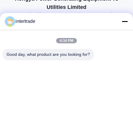
Utilities Limited
προσαρμοσμένες λύσεις για να ανταποκρίνονται στις απαιτήσεις των
πελατών
intertrade
Επικοινωνήστε
4:34 PM
Χωριό Anxi, πόλη Yuping, νομός Hongya, Κίνα
Good day, what product are you looking for?
86-28-37561966-8:00
intertrade@sclida.com
Ακολουθήστε μας.
Γρήγοροι Σύνδεσμοι
Σπίτι
Προϊόντα
Περίπου εμείς
Γύρος εργοστασίων
Ποιοτικός έλεγχος
Μας ελάτε σε επαφή με
Ζητήστε ένα απόσπασμα
Ειδήσεις