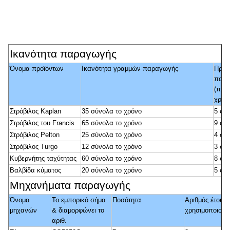
Ικανότητα παραγωγής
Όνομα προϊόντων
Ικανότητα γραμμών παραγωγής
Πραγ
παρα
(προ
χρόν
Στρόβιλος Kaplan
35 σύνολα το χρόνο
5 σύ
Στρόβιλος του Francis
65 σύνολα το χρόνο
9 σύ
Στρόβιλος Pelton
25 σύνολα το χρόνο
4 σύ
Στρόβιλος Turgo
12 σύνολα το χρόνο
3 σύ
Κυβερνήτης ταχύτητας
60 σύνολα το χρόνο
8 σύ
Βαλβίδα κύματος
20 σύνολα το χρόνο
5 σύ
Μηχανήματα παραγωγής
Όνομα
Το εμπορικό σήμα
Ποσότητα
Αριθμός έτους
μηχανών
& διαμορφώνει το
χρησιμοποιούμ
αριθ.