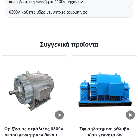
υδροηλεκτρική γεννήτρια 1100v μηχανών
6300V κάθετες υδρο γεννήτριες τουρμπίνας
Συγγενικά προϊόντα
Οριζόντιος στρόβιλος 6300v
Σφυρηλατημένη χάλυβα
νερού γεννητριών δύναμης
υδρο γεννητριών