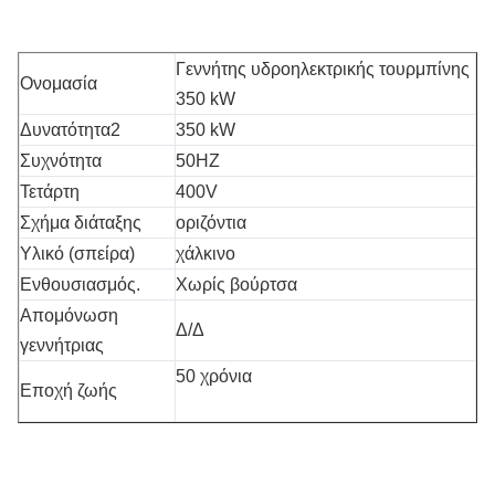
Γεννήτης υδροηλεκτρικής τουρμπίνης
Ονομασία
350 kW
Δυνατότητα2
350 kW
Συχνότητα
50HZ
Τετάρτη
400V
Σχήμα διάταξης
οριζόντια
Υλικό (σπείρα)
χάλκινο
Ενθουσιασμός.
Χωρίς βούρτσα
Απομόνωση
Δ/Δ
γεννήτριας
50 χρόνια
Εποχή ζωής