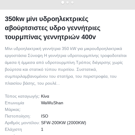
350kw μίνι υδροηλεκτρικές
αβούρτσιστες υδρο γεννήτριες
τουρμπίνας γεννητριών 400v
Μίνι υδροηλεκτρική γεννήτρια 350 kW για μικρουδροηλεκτρικά
εργοστάσια Σύνοψη Η γεννήτρια υδροτουρμπίνης τροφοδοτείται
άμεσα ή έμμεσα από υδροτουρμπίνη.Τρόπος διέγερσης χωρίς
βούρτσα και στατικό τύπου πυριτίου. Συστατικά,
συμπεριλαμβανομένου του στατήρα, του περιστροφέα, του
πλαισίου βάσης, του ρουλέ...
Τόπος καταγωγής:
Κίνα
Επωνυμία
WaWuShan
Μάρκας:
Πιστοποίηση:
ISO
Αριθμός μοντέλου:
SFW-200KW (2000KW)
Ελάχιστη
1