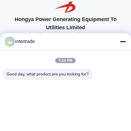
Hongya Power Generating Equipment To
Utilities Limited
προσαρμοσμένες λύσεις για να ανταποκρίνονται στις απαιτήσεις των
πελατών
intertrade
Επικοινωνήστε
5:14 PM
Χωριό Anxi, πόλη Yuping, νομός Hongya, Κίνα
Good day, what product are you looking for?
86-28-37561966-8:00
intertrade@sclida.com
Ακολουθήστε μας.
Γρήγοροι Σύνδεσμοι