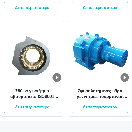
2000kw υδρο
τουρμπίνας 50HZ γεννήτρια
Δείτε περισσότερα
Δείτε περισσότερα
δύναμης
μικροϋπολογιστών υδρο
750kw γεννήτρια
Σφυρηλατημένες υδρο
αβούρτσιστο ISO9001
γεννήτριες τουρμπίνας
ηλεκτρικής ενέργειας νερού
700kw Pelton Francis
Δείτε περισσότερα
Δείτε περισσότερα
με Σπείρα χαλκού
χάλυβα και στρόβιλος
Kaplan