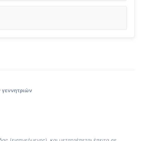
ν γεννητριών
δας (εισπνεόμενης), και μετατρέπεται έπειτα σε