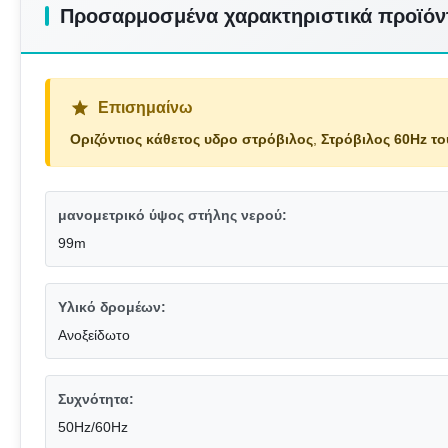
Προσαρμοσμένα χαρακτηριστικά προϊόν
Επισημαίνω
Οριζόντιος κάθετος υδρο στρόβιλος
,
Στρόβιλος 60Hz τ
μανομετρικό ύψος στήλης νερού:
99m
Υλικό δρομέων:
Ανοξείδωτο
Συχνότητα:
50Hz/60Hz