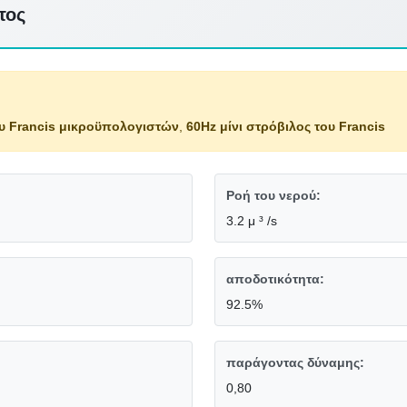
τος
ου Francis μικροϋπολογιστών
,
60Hz μίνι στρόβιλος του Francis
Ροή του νερού:
3.2 μ ³ /s
αποδοτικότητα:
92.5%
παράγοντας δύναμης:
0,80