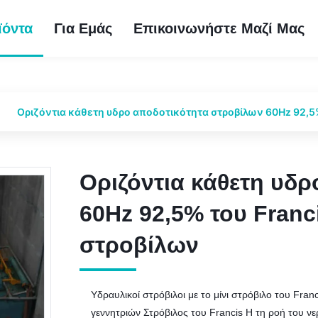
ϊόντα
Για Εμάς
Επικοινωνήστε Μαζί Μας
Οριζόντια κάθετη υδρο αποδοτικότητα στροβίλων 60Hz 92,5
Οριζόντια κάθετη υδ
Οριζόντια κάθετη υδ
60Hz 92,5% του Fran
60Hz 92,5% του Fran
στροβίλων
στροβίλων
Υδραυλικοί στρόβιλοι με το μίνι στρόβιλο του Fra
γεννητριών Στρόβιλος του Francis Η τη ροή του νε