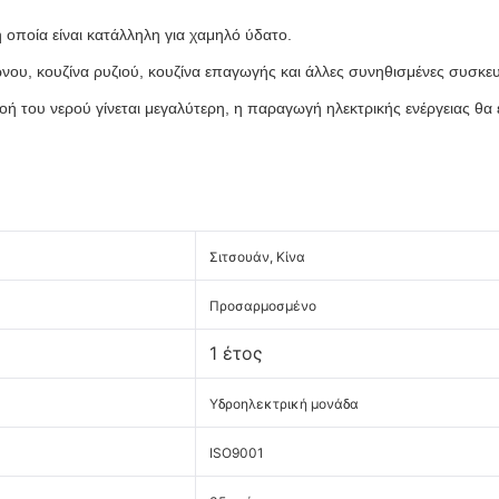
η οποία είναι κατάλληλη για χαμηλό ύδατο.
ώνου, κουζίνα ρυζιού, κουζίνα επαγωγής και άλλες συνηθισμένες συσκευ
οή του νερού γίνεται μεγαλύτερη, η παραγωγή ηλεκτρικής ενέργειας θα
Σιτσουάν, Κίνα
Προσαρμοσμένο
1 έτος
Υδροηλεκτρική μονάδα
ISO9001