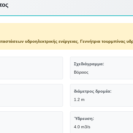
τος
αταστάσεων υδροηλεκτρικής ενέργειας
,
Γεννήτρια τουρμπίνας υδ
Σχεδιάγραμμα:
Βόρειος
διάμετρος δρομέα:
1.2 m
Ύδρευση:
4.0 m3/s