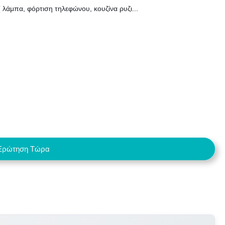
( λάμπα, φόρτιση τηλεφώνου, κουζίνα ρυζι...
Ερώτηση Τώρα