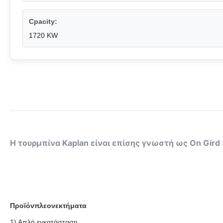
Cpacity:
1720 KW
Η τουρμπίνα Kaplan είναι επίσης γνωστή ως On Gir
Προϊόν
πλεονεκτήματα
1) Απλή εγκατάσταση