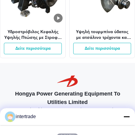
Υδροστρόβιλος Κεφαλής
Υψηλή τουρμπίνα ύδατος
Υψηλής Πτώσης με Στροφές
με ατσάλινο τρέχοντα και
1000RPM, Πτερωτή από
σύστημα ελέγχου διέγερσης
Δείτε περισσότερα
Δείτε περισσότερα
Ανοξείδωτο Χάλυβα και
χωρίς βούρτσα για 50-700
Σύστημα Ελέγχου Διέγερσης
μέτρα ορίζοντα
Χωρίς Ψήκτρες
Hongya Power Generating Equipment To
Utilities Limited
προσαρμοσμένες λύσεις για να ανταποκρίνονται στις απαιτήσεις των
πελατών
intertrade
Επικοινωνήστε