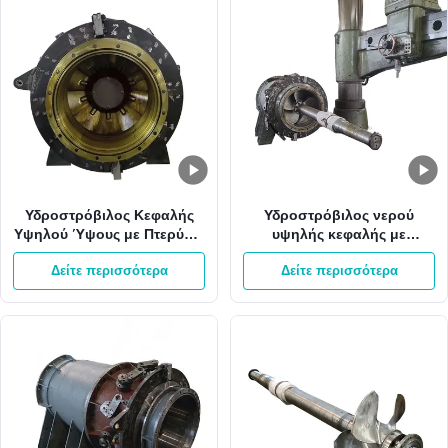
Υδροστρόβιλος Κεφαλής
Υδροστρόβιλος νερού
Υψηλού Ύψους με Πτερύγιο
υψηλής κεφαλής με
Οδηγού από Ανοξείδωτο
πτερύγια καθοδήγησης
Δείτε περισσότερα
Δείτε περισσότερα
Χάλυβα, Εύρος Ισχύος
από ανοξείδωτο χάλυβα με
1400-2200 KW και Σύστημα
1000RPM για
Ελέγχου Διέγερσης Χωρίς
υδροηλεκτρική γεννήτρια
Ψήκτρες
180 M