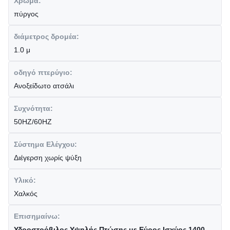
Χρώμα:
πύργος
διάμετρος δρομέα:
1.0 μ
οδηγό πτερύγιο:
Ανοξείδωτο ατσάλι
Συχνότητα:
50HZ/60HZ
Σύστημα Ελέγχου:
Διέγερση χωρίς ψύξη
Υλικό:
Χαλκός
Επισημαίνω:
Υδροστρόβιλος Υψηλής Πτώσης με Εύρος Ισχύος 1400-