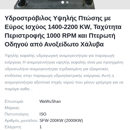
Υδροστρόβιλος Υψηλής Πτώσης με
Εύρος Ισχύος 1400-2200 KW, Ταχύτητα
Περιστροφής 1000 RPM και Πτερωτή
Οδηγού από Ανοξείδωτο Χάλυβα
Υψηλής κεφαλής υδραγωγική ανεμογεννήτρια για παραγωγή
ενέργειας Η ανεμογεννήτρια υψηλής κεφαλής είναι μια προηγμένη
υδροσωλήνα ανεμογεννήτρια σχεδιασμένη για εξαιρετικές
επιδόσεις στην παραγωγή υδροηλεκτρικής ενέργειας.Αυτή η
ανεμογεννήτρια αξιοποιεί πηγές νερού που ρέουν γρήγορα για να
παράγει καθα...
Επωνυμία
WaWuShan
Μάρκας:
Πιστοποίηση:
ISO
Αριθμός μοντέλου:
SFW-200KW (2000KW)
Ελάχιστη
1