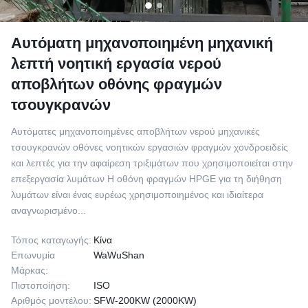
Αυτόματη μηχανοποιημένη μηχανική
λεπτή νοητική εργασία νερού
αποβλήτων οθόνης φραγμών
τσουγκρανών
Αυτόματες μηχανοποιημένες αποβλήτων νερού μηχανικές
τσουγκρανών οθόνες νοητικών εργασιών φραγμών χονδροειδείς
και λεπτές για την αφαίρεση τριξιμάτων που χρησιμοποιείται στην
επεξεργασία λυμάτων Η οθόνη φραγμών HPGE για τη διήθηση
λυμάτων είναι ένας ευρέως χρησιμοποιημένος και ιδιαίτερα
αναγνωρισμένο...
Τόπος καταγωγής:
Κίνα
Επωνυμία
WaWuShan
Μάρκας:
Πιστοποίηση:
ISO
Αριθμός μοντέλου:
SFW-200KW (2000KW)