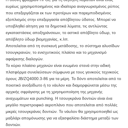
ευρέως χρησιμοποιημένος και ιδιαίτερα αναγνωρισμένος ρύπος 
που επεξεργάζεται εκ των προτέρων και παρεμποδισμένος 
εξοπλισμός στην επεξεργασία απόβλητου ύδατος. Μπορεί να 
υποβληθεί αίτηση για τα δημοτικά λύματα, τις αντλώντας 
εγκαταστάσεις αποξηράνσεων, το αστικό απόβλητο ύδωρ, το 
απόβλητο ύδωρ βιομηχανίας, κ.λπ.
Αποτελείται από τη συσκευή μετάδοσης, το σύστημα αλυσίδων 
τσουγκρανών, το ενισχυτικούς πλαίσιο και το μηχανισμό 
αφαίρεσης διαλογών.
Το κύριο πλαίσιο μηχανών είναι ενωμένο στενά στην ειδική 
πλατφόρμα συνελεύσεων σύμφωνα με τους γενικούς τεχνικούς 
όρους JB/ZQ4000.3-86 για τα μέρη. Το δόντι αποτελείται από το 
ποιοτικό ανοξείδωτο ή το νάυλον και διαμορφώνεται μέσω της 
αρχικής σφράγισης με τη χρησιμοποίηση της μηχανής 
αναχωμάτων και punching. Η τσουγκράνα δοντιών είναι ένα 
μεγάλο περιστροφικό αεροπλάνο που αποτελείται από πολλές 
μικρές τσουγκράνες δοντιών. Το νάυλον θα χρησιμοποιηθεί ως 
μαξιλάρι απομόνωσης για να εξασφαλίσει διάστημα μεταξύ των 
δοντιών.