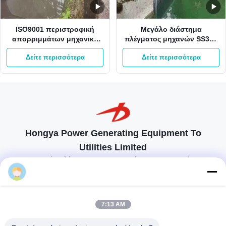
ISO9001 περιστροφική
Μεγάλο διάστημα
απορριμμάτων μηχανική
πλέγματος μηχανών SS304
λεπτή φραγμών οθόνης
316 0.3715mm καθαρισμού
Δείτε περισσότερα
Δείτε περισσότερα
αποβλήτων επεξεργασία
ραφιών απορριμμάτων
χωρισμού φίλτρων στερεά
υγρή
Hongya Power Generating Equipment To
Utilities Limited
προσαρμοσμένες λύσεις για να ανταποκρίνονται στις απαιτήσεις των
πελατών
intertrade
Επικοινωνήστε
7:13 AM
Χωριό Anxi, πόλη Yuping, νομός Hongya, Κίνα