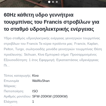
60Hz κάθετη υδρο γεννήτρια
τουρμπίνας του Francis στροβίλων για
το σταθμό υδροηλεκτρικής ενέργειας
Υδρο σταθμός υδροηλεκτρικής ενέργειας γεννητριών τουρμπίνας
στροβίλων του Francis Τα κύρια προϊόντα μας: Francis, Kaplan,
Pelton, Turgo, σωληνοειδής μονάδα γεννητριών τουρμπίνας Θέση
προέλευσης: Sichuan, Κίνα Εμπορικό σήμα: Προσαρμοσμένος
Εξουσιοδότηση: 1 έτος Εφαρμογή: Εγκαταστάσεις υδρενέργειας
Πι...
Τόπος καταγωγής:
Κίνα
Επωνυμία
WaWuShan
Μάρκας:
Πιστοποίηση:
ISO
Αριθμός μοντέλου:
SFW-200KW (2000KW)
Ελάχιστη
1