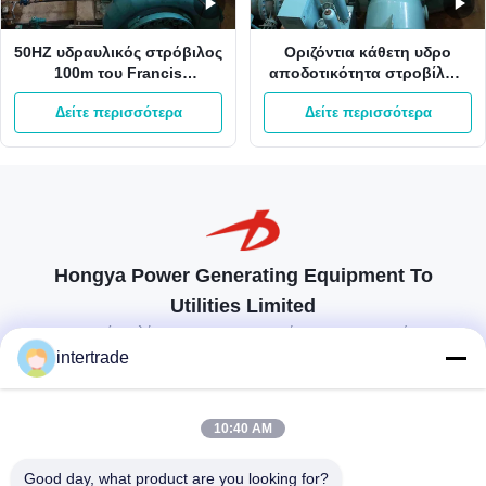
50HZ υδραυλικός στρόβιλος
Οριζόντια κάθετη υδρο
100m του Francis
αποδοτικότητα στροβίλων
μανομετρικό ύψος στήλης
60Hz 92,5% του Francis
Δείτε περισσότερα
Δείτε περισσότερα
νερού αυτόματο στο
μικροϋπολογιστών
πλέγμα
στροβίλων
Hongya Power Generating Equipment To
Utilities Limited
προσαρμοσμένες λύσεις για να ανταποκρίνονται στις απαιτήσεις των
πελατών
intertrade
Επικοινωνήστε
10:40 AM
Χωριό Anxi, πόλη Yuping, νομός Hongya, Κίνα
Good day, what product are you looking for?
86-28-37561966-8:00