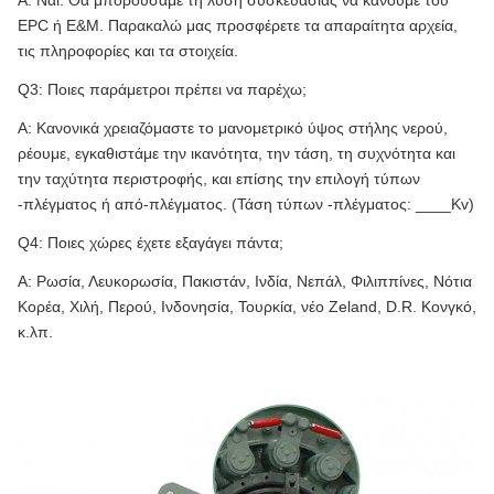
Α: Ναι. Θα μπορούσαμε τη λύση συσκευασίας να κάνουμε του
EPC ή E&M. Παρακαλώ μας προσφέρετε τα απαραίτητα αρχεία,
τις πληροφορίες και τα στοιχεία.
Q3: Ποιες παράμετροι πρέπει να παρέχω;
Α: Κανονικά χρειαζόμαστε το μανομετρικό ύψος στήλης νερού,
ρέουμε, εγκαθιστάμε την ικανότητα, την τάση, τη συχνότητα και
την ταχύτητα περιστροφής, και επίσης την επιλογή τύπων
-πλέγματος ή από-πλέγματος. (Τάση τύπων -πλέγματος: ____Kv)
Q4: Ποιες χώρες έχετε εξαγάγει πάντα;
Α: Ρωσία, Λευκορωσία, Πακιστάν, Ινδία, Νεπάλ, Φιλιππίνες, Νότια
Κορέα, Χιλή, Περού, Ινδονησία, Τουρκία, νέο Zeland, D.R. Κονγκό,
κ.λπ.