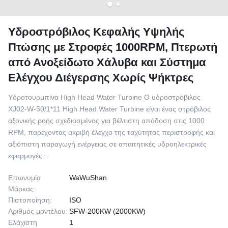
Υδροστρόβιλος Κεφαλής Υψηλής
Πτώσης με Στροφές 1000RPM, Πτερωτή
από Ανοξείδωτο Χάλυβα και Σύστημα
Ελέγχου Διέγερσης Χωρίς Ψήκτρες
Υδροτουρμπίνα High Head Water Turbine Ο υδροστρόβιλος
XJ02-W-50/1*11 High Head Water Turbine είναι ένας στρόβιλος
αξονικής ροής σχεδιασμένος για βέλτιστη απόδοση στις 1000
RPM, παρέχοντας ακριβή έλεγχο της ταχύτητας περιστροφής και
αξιόπιστη παραγωγή ενέργειας σε απαιτητικές υδροηλεκτρικές
εφαρμογές...
Επωνυμία
WaWuShan
Μάρκας:
Πιστοποίηση:
ISO
Αριθμός μοντέλου:
SFW-200KW (2000KW)
Ελάχιστη
1