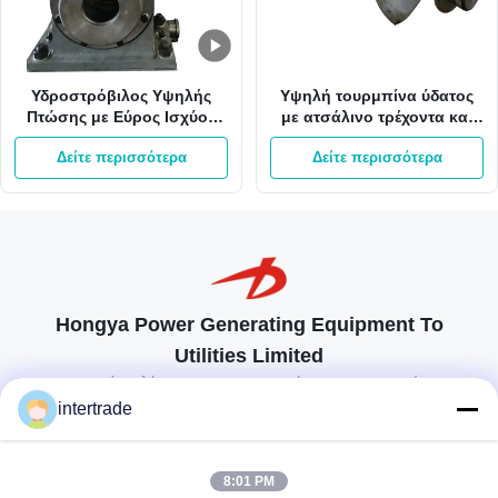
Υδροστρόβιλος Υψηλής
Υψηλή τουρμπίνα ύδατος
Πτώσης με Εύρος Ισχύος
με ατσάλινο τρέχοντα και
1400-2200 KW, Ταχύτητα
σύστημα ελέγχου διέγερσης
Δείτε περισσότερα
Δείτε περισσότερα
Περιστροφής 1000 RPM και
χωρίς βούρτσα για 50-700
Πτερωτή Οδηγού από
μέτρα ορίζοντα
Ανοξείδωτο Χάλυβα
Hongya Power Generating Equipment To
Utilities Limited
προσαρμοσμένες λύσεις για να ανταποκρίνονται στις απαιτήσεις των
πελατών
intertrade
Επικοινωνήστε
8:01 PM