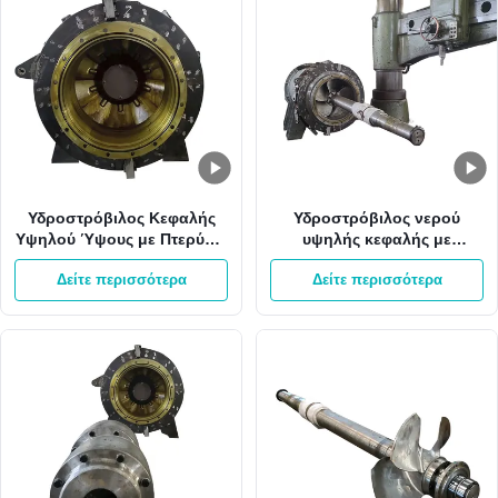
Υδροστρόβιλος Κεφαλής
Υδροστρόβιλος νερού
Υψηλού Ύψους με Πτερύγιο
υψηλής κεφαλής με
Οδηγού από Ανοξείδωτο
πτερύγια καθοδήγησης
Δείτε περισσότερα
Δείτε περισσότερα
Χάλυβα, Εύρος Ισχύος
από ανοξείδωτο χάλυβα με
1400-2200 KW και Σύστημα
1000RPM για
Ελέγχου Διέγερσης Χωρίς
υδροηλεκτρική γεννήτρια
Ψήκτρες
180 M