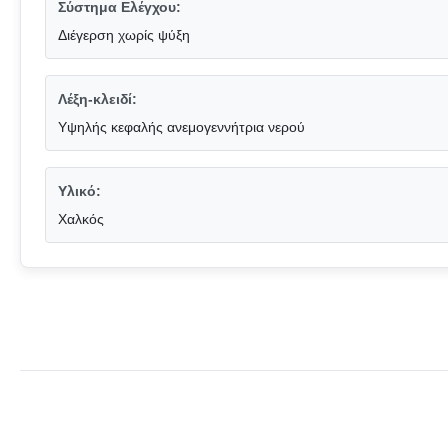
Σύστημα Ελέγχου:
Διέγερση χωρίς ψύξη
Λέξη-κλειδί:
Υψηλής κεφαλής ανεμογεννήτρια νερού
Υλικό:
Χαλκός