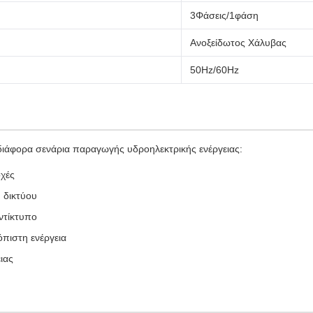
3Φάσεις/1φάση
Ανοξείδωτος Χάλυβας
50Hz/60Hz
 διάφορα σενάρια παραγωγής υδροηλεκτρικής ενέργειας:
οχές
 δικτύου
ντίκτυπο
πιστη ενέργεια
ιας