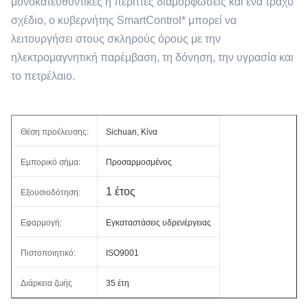
μονοκατευθυντικές ή περιττές διαμορφώσεις και ένα τραχύ
σχέδιο, ο κυβερνήτης SmartControl* μπορεί να
λειτουργήσει στους σκληρούς όρους με την
ηλεκτρομαγνητική παρέμβαση, τη δόνηση, την υγρασία και
το πετρέλαιο.
Θέση προέλευσης:
Sichuan, Κίνα
Εμπορικό σήμα:
Προσαρμοσμένος
1 έτος
Εξουσιοδότηση:
Εφαρμογή:
Εγκαταστάσεις υδρενέργειας
Πιστοποιητικό:
ISO9001
Διάρκεια ζωής
35 έτη