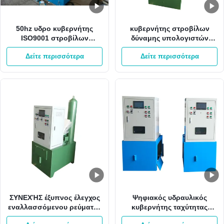
50hz υδρο κυβερνήτης
κυβερνήτης στροβίλων
ISO9001 στροβίλων
δύναμης υπολογιστών
κυβερνητών ταχύτητας
μικροϋπολογιστών
Δείτε περισσότερα
Δείτε περισσότερα
στροβίλων 220V
κυβερνητών ταχύτητας
στροβίλων 60hz Pelton
ΣΥΝΕΧΉΣ έξυπνος έλεγχος
Ψηφιακός υδραυλικός
εναλλασσόμενου ρεύματος
κυβερνήτης ταχύτητας
κυβερνητών 220V
εναλλασσόμενου ρεύματος