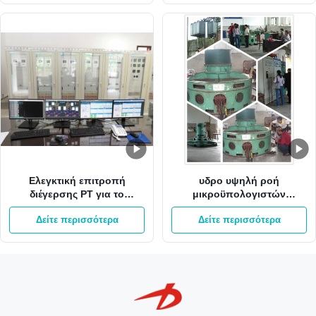
υδρο παραγωγής ενέργειας
μικροϋπολογιστών
Ελεγκτική επιτροπή
υδρο υψηλή ροή
διέγερσης PT για το
μικροϋπολογιστών
αβούρτσιστο σύστημα
στροβίλων 50m χαμηλή
Δείτε περισσότερα
Δείτε περισσότερα
διέγερσης γεννητριών
επικεφαλής Kaplan για το
γεννητριών
μίνι υδρο σταθμό