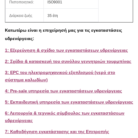
Πιστοποιητικό:
ISO9001
Διάρκεια ζωής
35 έτη
Κατωτέρω είναι η επιχείρησή μας για τις εγκαταστάσεις
υδρενέργειας:
1: Εξερεύνηση & σχέδιο των εγκαταστάσεων υδρενέργειας
2: Σχέδιο & κατασκευή του συνόλου γεννητριών τουρμπίνας
3: EPC του ηλεκτρομηχανικού εξοπλισμού (νερό στο
σύστημα καλωδίων)
4: Pre-sale υπηρεσία των εγκαταστάσεων υδρενέργειας
5: Εκπαιδευτική υπηρεσία των εγκαταστάσεων υδρενέργειας
6: Λειτουργία & τεχνικός σύμβουλος των εγκαταστάσεων
υδρενέργειας
7: Καθοδήγηση εγκατάστασης και της Επιτροπής