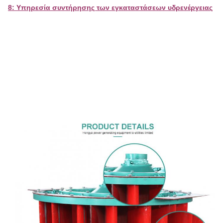
8: Υπηρεσία συντήρησης των εγκαταστάσεων υδρενέργειας