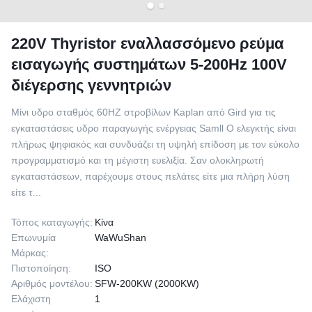
220V Thyristor εναλλασσόμενο ρεύμα
εισαγωγής συστημάτων 5-200Hz 100V
διέγερσης γεννητριών
Μίνι υδρο σταθμός 60HZ στροβίλων Kaplan από Gird για τις
εγκαταστάσεις υδρο παραγωγής ενέργειας Samll Ο ελεγκτής είναι
πλήρως ψηφιακός και συνδυάζει τη υψηλή επίδοση με τον εύκολο
προγραμματισμό και τη μέγιστη ευελιξία. Σαν ολοκληρωτή
εγκαταστάσεων, παρέχουμε στους πελάτες είτε μια πλήρη λύση
είτε τ...
Τόπος καταγωγής:
Κίνα
Επωνυμία
WaWuShan
Μάρκας:
Πιστοποίηση:
ISO
Αριθμός μοντέλου:
SFW-200KW (2000KW)
Ελάχιστη
1