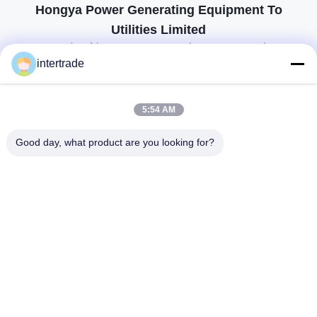
Hongya Power Generating Equipment To
Utilities Limited
προσαρμοσμένες λύσεις για να ανταποκρίνονται στις απαιτήσεις των
πελατών
intertrade
Επικοινωνήστε
5:54 AM
Χωριό Anxi, πόλη Yuping, νομός Hongya, Κίνα
Good day, what product are you looking for?
86-28-37561966-8:00
intertrade@sclida.com
Ακολουθήστε μας.
Γρήγοροι Σύνδεσμοι
Σπίτι
Προϊόντα
Περίπου εμείς
Γύρος εργοστασίων
Ποιοτικός έλεγχος
Μας ελάτε σε επαφή με
Ζητήστε ένα απόσπασμα
Ειδήσεις