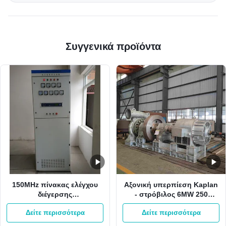
Συγγενικά προϊόντα
150MHz πίνακας ελέγχου
Αξονική υπερπίεση Kaplan
διέγερσης
- στρόβιλος 6MW 250
τριανταδυάμπιτος για το
τύπων ακτινωτή εισροή
Δείτε περισσότερα
Δείτε περισσότερα
σύστημα διέγερσης
R/Min
γεννητριών εγκαταστάσεων