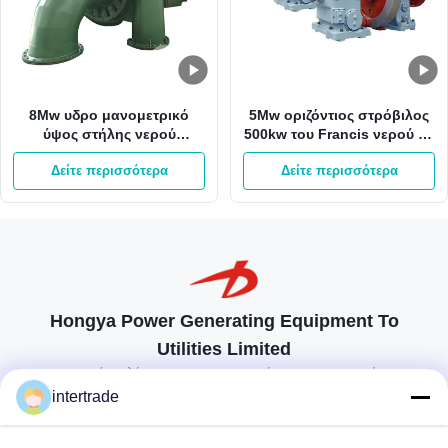
8Mw υδρο μανομετρικό
5Mw οριζόντιος στρόβιλος
ύψος στήλης νερού
500kw του Francis νερού με
στροβίλων 800kw του
το δρομέα ανοξείδωτου
Δείτε περισσότερα
Δείτε περισσότερα
Francis 65m γεννήτρια
τουρμπίνας του Francis
Hongya Power Generating Equipment To
Utilities Limited
προσαρμοσμένες λύσεις για να ανταποκρίνονται στις απαιτήσεις των
πελατών
intertrade
Επικοινωνήστε