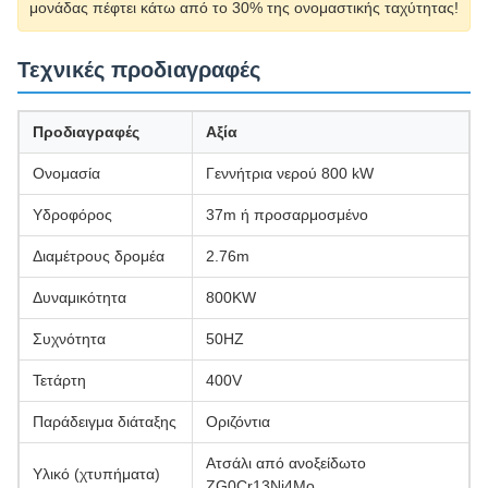
μονάδας πέφτει κάτω από το 30% της ονομαστικής ταχύτητας!
Τεχνικές προδιαγραφές
Προδιαγραφές
Αξία
Ονομασία
Γεννήτρια νερού 800 kW
Υδροφόρος
37m ή προσαρμοσμένο
Διαμέτρους δρομέα
2.76m
Δυναμικότητα
800KW
Συχνότητα
50HZ
Τετάρτη
400V
Παράδειγμα διάταξης
Οριζόντια
Ατσάλι από ανοξείδωτο
Υλικό (χτυπήματα)
ZG0Cr13Ni4Mo