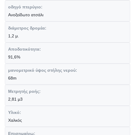
οδηγό πτερύγιο:
Ανοξείδωτο ατσάλι
διάμετρος δρομέα:
1,2 μ.
Αποδοτικότητα:
91,6%
μανομετρικό ύψος στήλης νερού:
68m
Μετρητής ροής:
2,81 μ3
Υλικό:
Χαλκός
Επισημαίνω: