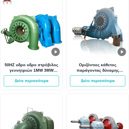
50HZ υδρο υδρο στρόβιλος
Οριζόντιος κάθετος
γεννητριών 1MW 3MW
παράγοντας δύναμης
Pelton Francis δύναμης
γεννητριών 2000kw 0,8
Δείτε περισσότερα
Δείτε περισσότερα
υδροηλεκτρικής ενέργειας