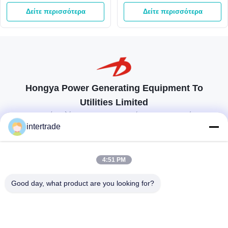
στροβίλων 800kw του
το δρομέα ανοξείδωτου
Δείτε περισσότερα
Δείτε περισσότερα
Francis 65m γεννήτρια
τουρμπίνας του Francis
Hongya Power Generating Equipment To
Utilities Limited
προσαρμοσμένες λύσεις για να ανταποκρίνονται στις απαιτήσεις των
πελατών
intertrade
Επικοινωνήστε
4:51 PM
Χωριό Anxi, πόλη Yuping, νομός Hongya, Κίνα
Good day, what product are you looking for?
86-28-37561966-8:00
intertrade@sclida.com
Ακολουθήστε μας.