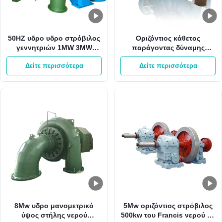
50HZ υδρο υδρο στρόβιλος
Οριζόντιος κάθετος
γεννητριών 1MW 3MW
παράγοντας δύναμης
Pelton Francis δύναμης
γεννητριών 2000kw 0,8
Δείτε περισσότερα
Δείτε περισσότερα
υδροηλεκτρικής ενέργειας
8Mw υδρο μανομετρικό
5Mw οριζόντιος στρόβιλος
ύψος στήλης νερού
500kw του Francis νερού με