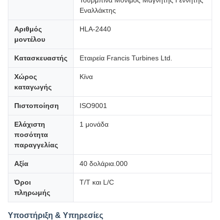
Τουρμπίνα Μόνιμος Μαγνήτης Γεννήτης
Εναλλάκτης
Αριθμός
HLA-2440
μοντέλου
Κατασκευαστής
Εταιρεία Francis Turbines Ltd.
Χώρος
Κίνα
καταγωγής
Πιστοποίηση
ISO9001
Ελάχιστη
1 μονάδα
ποσότητα
παραγγελίας
Αξία
40 δολάρια.000
Όροι
T/T και L/C
πληρωμής
Υποστήριξη & Υπηρεσίες