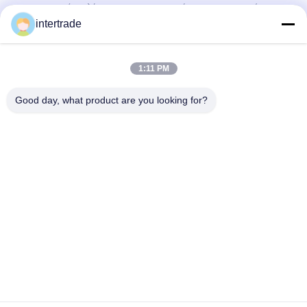
προσαρμοσμένες λύσεις για να ανταποκρίνονται στις απαιτήσεις των
πελατών
intertrade
Επικοινωνήστε
1:11 PM
Χωριό Anxi, πόλη Yuping, νομός Hongya, Κίνα
Good day, what product are you looking for?
86-28-37561966-8:00
intertrade@sclida.com
Ακολουθήστε μας.
Γρήγοροι Σύνδεσμοι
Σπίτι
Προϊόντα
Περίπου εμείς
Γύρος εργοστασίων
Ποιοτικός έλεγχος
Μας ελάτε σε επαφή με
Ζητήστε ένα απόσπασμα
Ειδήσεις