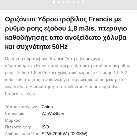
Οριζόντια Υδροστρόβιλος Francis με
ρυθμό ροής εξόδου 1,8 m3/s, πτερύγιο
καθοδήγησης από ανοξείδωτο χάλυβα
και συχνότητα 50Hz
Οριζόντια υδροτριβάνη Francis Αυτή η βιομηχανική
υδροτουρμπίνα Francis προσφέρει αξιόπιστη απόδοση με ρυθμό
ροής εξόδου 1,8 m3/s και σχεδιαστικό εύρος εκκένωσης 1,0-2,2
m3/s,καθιστώντας την ιδανική για μικρομεσαία υδροηλεκτρικά
εργοστάσια. Επισκόπηση του προϊόντος Η υδροτουρμπίνα
Francis χειρίζεται ...
Τόπος καταγωγής:
China
Επωνυμία
WaWuShan
Μάρκας:
Πιστοποίηση:
ISO
Αριθμός μοντέλου:
SFW-200KW (2000KW)