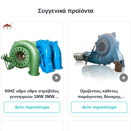
Συγγενικά προϊόντα
50HZ υδρο υδρο στρόβιλος
Οριζόντιος κάθετος
γεννητριών 1MW 3MW
παράγοντας δύναμης
Pelton Francis δύναμης
γεννητριών 2000kw 0,8
Δείτε περισσότερα
Δείτε περισσότερα
υδροηλεκτρικής ενέργειας