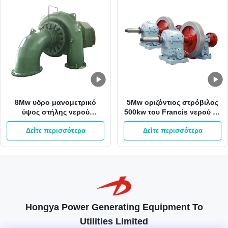
8Mw υδρο μανομετρικό
5Mw οριζόντιος στρόβιλος
ύψος στήλης νερού
500kw του Francis νερού με
στροβίλων 800kw του
το δρομέα ανοξείδωτου
Δείτε περισσότερα
Δείτε περισσότερα
Francis 65m γεννήτρια
τουρμπίνας του Francis
Hongya Power Generating Equipment To
Utilities Limited