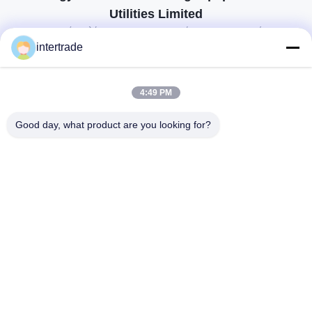
Utilities Limited
προσαρμοσμένες λύσεις για να ανταποκρίνονται στις απαιτήσεις των
πελατών
intertrade
Επικοινωνήστε
4:49 PM
Χωριό Anxi, πόλη Yuping, νομός Hongya, Κίνα
Good day, what product are you looking for?
86-28-37561966-8:00
intertrade@sclida.com
Ακολουθήστε μας.
Γρήγοροι Σύνδεσμοι
Σπίτι
Προϊόντα
Περίπου εμείς
Γύρος εργοστασίων
Ποιοτικός έλεγχος
Μας ελάτε σε επαφή με
Ζητήστε ένα απόσπασμα
Ειδήσεις