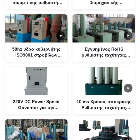
τουρμπίνης ρυθμιστής
βιομηχανικής
ταχύτητας για το
ανεμογεννήτριας με ευρύ
πρόγραμμα εργασίας
εύρος θερμοκρασίας,
υπολογιστή και 24 VDC
πιστοποιημένη RoHS
παροχή ενέργειας
220V συνεχής ισχύς
50hz υδρο κυβερνήτης
Εγγυημένος RoHS
ISO9001 στροβίλων
ρυθμιστής ταχύτητας
κυβερνητών ταχύτητας
τουρμπίνας με μέθοδο
στροβίλων 220V
υδραυλικού ελέγχου και
έλεγχο ισχύος
220V DC Power Speed
10 ms Χρόνος απόκρισης
Governor για την
Ρυθμιστής ταχύτητας
αποδοτικότητα του τύπου
τουρμπίνης 5 kg
εργασίας του υπολογιστή
50hz/60hz Συχνότητα
κατάλληλη για διάφορες
εφαρμογές