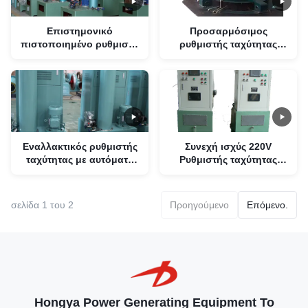
Επιστημονικό
Προσαρμόσιμος
πιστοποιημένο ρυθμιστή
ρυθμιστής ταχύτητας
ταχύτητας τουρμπίνης με
τουρμπίνης με
τεχνολογία υδραυλικού
πιστοποίηση RoHS
ελέγχου
συχνότητα 50hz/60hz
ισχύς 220 V
Εναλλακτικός ρυθμιστής
Συνεχή ισχύς 220V
ταχύτητας με αυτόματη
Ρυθμιστής ταχύτητας
λειτουργία και
τουρμπίνης Χρόνος
τροφοδοσία 24 VDC
απόκρισης 10 ms Τύπος
τοποθέτησης
σελίδα 1 του 2
Προηγούμενο
Επόμενο.
Hongya Power Generating Equipment To