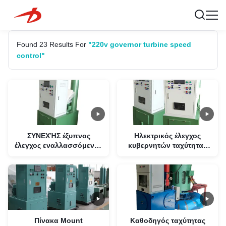
Found 23 Results For
"220v governor turbine speed
control"
ΣΥΝΕΧΉΣ έξυπνος
Ηλεκτρικός έλεγχος
έλεγχος εναλλασσόμενου
κυβερνητών ταχύτητας
ρεύματος κυβερνητών
υδραυλικών στροβίλων
220V στροβίλων νερού
για τις εγκαταστάσεις
LG ψηφιακός
υδρο παραγωγής
ενέργειας 220V
Πίνακα Mount
Καθοδηγός ταχύτητας