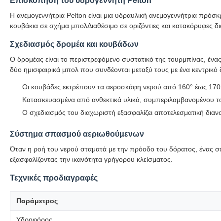
Επισκόπηση του υδρογεννήτη Pelton
Η ανεμογεννήτρια Pelton είναι μια υδραυλική ανεμογεννήτρια πρόσ
κουβάκια σε σχήμα μπολΔιαθέσιμο σε οριζόντιες και κατακόρυφες δ
Σχεδιασμός δρομέα και κουβάδων
Ο δρομέας είναι το περιστρεφόμενο συστατικό της τουρμπίνας, έν
δύο ημισφαιρικά μπολ που συνδέονται μεταξύ τους με ένα κεντρικό 
Οι κουβάδες εκτρέπουν τα αεροσκάφη νερού από 160° έως 170° 
Κατασκευασμένα από ανθεκτικά υλικά, συμπεριλαμβανομένου το
Ο σχεδιασμός του διαχωριστή εξασφαλίζει αποτελεσματική διαν
Σύστημα σπασμού αεριωθούμενων
Όταν η ροή του νερού σταματά με την πρόοδο του δόρατος, ένας σ
εξασφαλίζοντας την ικανότητα γρήγορου κλείσματος.
Τεχνικές προδιαγραφές
Παράμετρος
Υδροφόρος