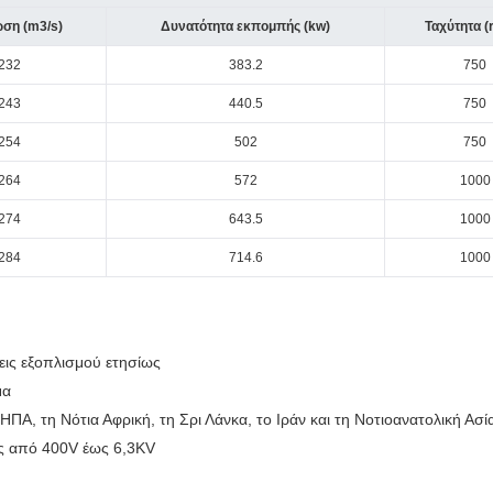
ση (m3/s)
Δυνατότητα εκπομπής (kw)
Ταχύτητα (
.232
383.2
750
.243
440.5
750
.254
502
750
.264
572
1000
.274
643.5
1000
.284
714.6
1000
εις εξοπλισμού ετησίως
μα
ΗΠΑ, τη Νότια Αφρική, τη Σρι Λάνκα, το Ιράν και τη Νοτιοανατολική Ασί
ις από 400V έως 6,3KV