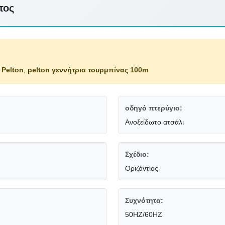
τος
 Pelton
,
pelton γεννήτρια τουρμπίνας 100m
οδηγό πτερύγιο:
Ανοξείδωτο ατσάλι
Σχέδιο:
Οριζόντιος
Συχνότητα:
50HZ/60HZ