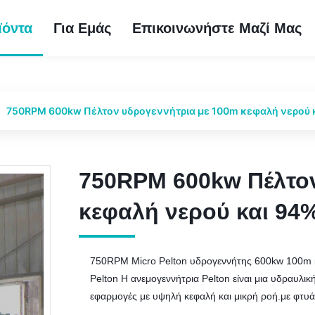
ϊόντα
Για Εμάς
Επικοινωνήστε Μαζί Μας
750RPM 600kw Πέλτον υδρογεννήτρια με 100m κεφαλή νερού 
750RPM 600kw Πέλτον
750RPM 600kw Πέλτον
κεφαλή νερού και 94
κεφαλή νερού και 94
750RPM Micro Pelton υδρογεννήτης 600kw 100m 
Pelton Η ανεμογεννήτρια Pelton είναι μια υδραυλ
εφαρμογές με υψηλή κεφαλή και μικρή ροή.με φτυ