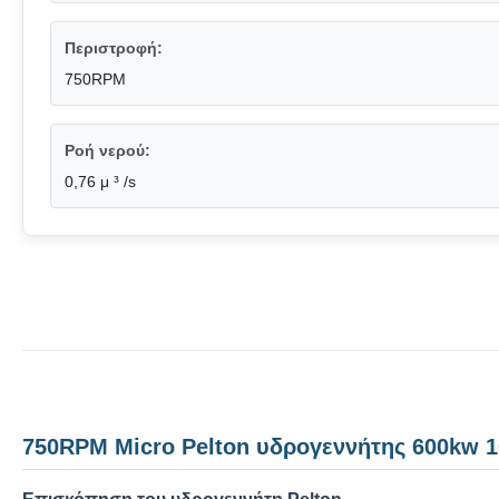
Περιστροφή:
750RPM
Ροή νερού:
0,76 μ ³ /s
750RPM Micro Pelton υδρογεννήτης 600kw 