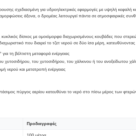
κρουσης σχεδιασμένη για υδροηλεκτρικές εφαρμογές με υψηλή κεφαλή κ
ιαμορφώσεις άξονα, ο δρομέας λειτουργεί πάντα σε ατμοσφαιρικές συνθ
ας κυκλικός δίσκος με ομοιόμορφα διαχωρισμένους κουβάδες που στερε
διαχωριστικό που διαιρεί το τζετ νερού σε δύο ίσα μέρη, κατευθύνοντα
για τη βέλτιστη μεταφορά ενέργειας
υ χυτοσιδήρου, του χυτοσιδήρου, του χάλκινου ή του ανοξείδωτου χά
ομή νερού και μετατροπή ενέργειας
πάσιμος πύργος αερίου κατευθύνει το νερό στο πίσω μέρος των φτερώ
Προδιαγραφές
100 μέτρα