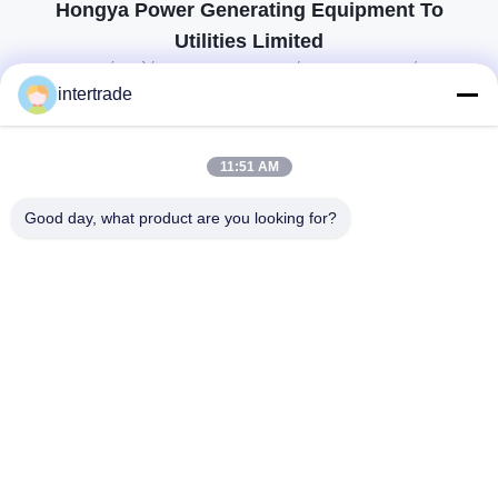
Hongya Power Generating Equipment To
Utilities Limited
προσαρμοσμένες λύσεις για να ανταποκρίνονται στις απαιτήσεις των
πελατών
intertrade
Επικοινωνήστε
11:51 AM
Χωριό Anxi, πόλη Yuping, νομός Hongya, Κίνα
Good day, what product are you looking for?
86-28-37561966-8:00
intertrade@sclida.com
Ακολουθήστε μας.
Γρήγοροι Σύνδεσμοι
Σπίτι
Προϊόντα
Περίπου εμείς
Γύρος εργοστασίων
Ποιοτικός έλεγχος
Μας ελάτε σε επαφή με
Ζητήστε ένα απόσπασμα
Ειδήσεις