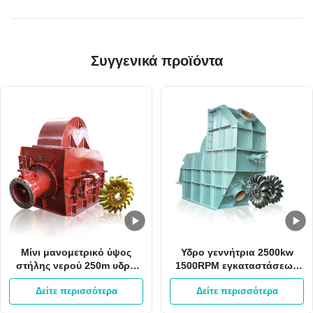
Συγγενικά προϊόντα
Μίνι μανομετρικό ύψος
Υδρο γεννήτρια 2500kw
στήλης νερού 250m υδρο
1500RPM εγκαταστάσεων
στρόβιλος 60HZ Pelton από
παραγωγής ενέργειας HPP
Δείτε περισσότερα
Δείτε περισσότερα
το στρόβιλο ροδών Gird
Pelton με 1 ακροφύσιο
500RPM Pelton