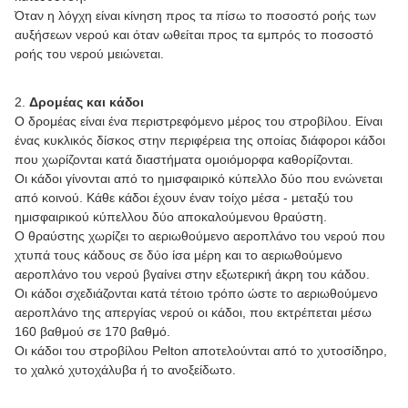
Όταν η λόγχη είναι κίνηση προς τα πίσω το ποσοστό ροής των
αυξήσεων νερού και όταν ωθείται προς τα εμπρός το ποσοστό
ροής του νερού μειώνεται.
2.
Δρομέας και κάδοι
Ο δρομέας είναι ένα περιστρεφόμενο μέρος του στροβίλου. Είναι
ένας κυκλικός δίσκος στην περιφέρεια της οποίας διάφοροι κάδοι
που χωρίζονται κατά διαστήματα ομοιόμορφα καθορίζονται.
Οι κάδοι γίνονται από το ημισφαιρικό κύπελλο δύο που ενώνεται
από κοινού. Κάθε κάδοι έχουν έναν τοίχο μέσα - μεταξύ του
ημισφαιρικού κύπελλου δύο αποκαλούμενου θραύστη.
Ο θραύστης χωρίζει το αεριωθούμενο αεροπλάνο του νερού που
χτυπά τους κάδους σε δύο ίσα μέρη και το αεριωθούμενο
αεροπλάνο του νερού βγαίνει στην εξωτερική άκρη του κάδου.
Οι κάδοι σχεδιάζονται κατά τέτοιο τρόπο ώστε το αεριωθούμενο
αεροπλάνο της απεργίας νερού οι κάδοι, που εκτρέπεται μέσω
160 βαθμού σε 170 βαθμό.
Οι κάδοι του στροβίλου Pelton αποτελούνται από το χυτοσίδηρο,
το χαλκό χυτοχάλυβα ή το ανοξείδωτο.