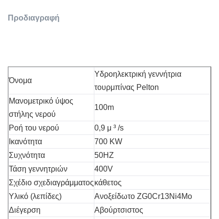
Προδιαγραφή
Υδροηλεκτρική γεννήτρια
Όνομα
τουρμπίνας Pelton
Μανομετρικό ύψος
100m
στήλης νερού
Ροή του νερού
0,9 μ ³ /s
Ικανότητα
700 KW
Συχνότητα
50HZ
Τάση γεννητριών
400V
Σχέδιο σχεδιαγράμματος
κάθετος
Υλικό (λεπίδες)
Ανοξείδωτο ZG0Cr13Ni4Mo
Διέγερση
Αβούρτσιστος