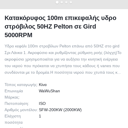
Κατακόρυφος 100m επικεφαλής υδρο
στρόβιλος 50HZ Pelton σε Gird
5000RPM
Υδρο κεφάλι 100m στροβίλων Pelton επάνω από 50HZ στο gird
Σρι Λάνκα 1. Ακροφύσιο και ρυθμίζοντας ρύθμιση ροής (λόγχη)Το
ακροφύσιο χρησιμοποιείται για να αυξήσει την κινητική ενέργεια
του νερού που πρόκειται να χτυπήσει τους κάδους ή vanes που
συνδέονται με το δρομέα.Η ποσότητα νερού που χτυπά τους κ...
Τόπος καταγωγής:
Κίνα
Επωνυμία
WaWuShan
Μάρκας:
Πιστοποίηση:
ISO
Αριθμός μοντέλου:
SFW-200KW (2000KW)
Ελάχιστη
1
ποσότητα