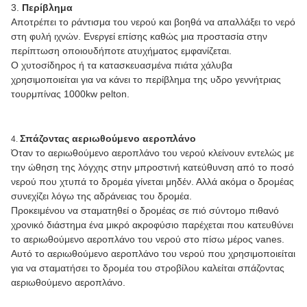
3.
Περίβλημα
Αποτρέπει το ράντισμα του νερού και βοηθά να απαλλάξει το νερό
στη φυλή ιχνών. Ενεργεί επίσης καθώς μια προστασία στην
περίπτωση οποιουδήποτε ατυχήματος εμφανίζεται.
Ο χυτοσίδηρος ή τα κατασκευασμένα πιάτα χάλυβα
χρησιμοποιείται για να κάνει το περίβλημα της υδρο γεννήτριας
τουρμπίνας 1000kw pelton.
Σπάζοντας αεριωθούμενο αεροπλάνο
4.
Όταν το αεριωθούμενο αεροπλάνο του νερού κλείνουν εντελώς με
την ώθηση της λόγχης στην μπροστινή κατεύθυνση από το ποσό
νερού που χτυπά το δρομέα γίνεται μηδέν. Αλλά ακόμα ο δρομέας
συνεχίζει λόγω της αδράνειας του δρομέα.
Προκειμένου να σταματηθεί ο δρομέας σε πιό σύντομο πιθανό
χρονικό διάστημα ένα μικρό ακροφύσιο παρέχεται που κατευθύνει
το αεριωθούμενο αεροπλάνο του νερού στο πίσω μέρος vanes.
Αυτό το αεριωθούμενο αεροπλάνο του νερού που χρησιμοποιείται
για να σταματήσει το δρομέα του στροβίλου καλείται σπάζοντας
αεριωθούμενο αεροπλάνο.