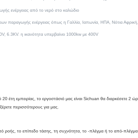
ωγής ενέργειας από το νερό στο καλώδιο
ων παραγωγής ενέργειας όπως η Γαλλία, Ιαπωνία, ΗΠΑ, Νότια Αφρική, 
00V, 6.3KV. η ικανότητα υπερβαίνει 1000kw με 400V
20 έτη εμπειρίας, το εργοστάσιό μας είναι Sichuan θα διαρκέσετε 2 ώ
ξέρετε περισσότερους για μας.
τό ροής, το επίπεδο τάσης, τη συχνότητα, το -πλέγμα ή το από-πλέγμ