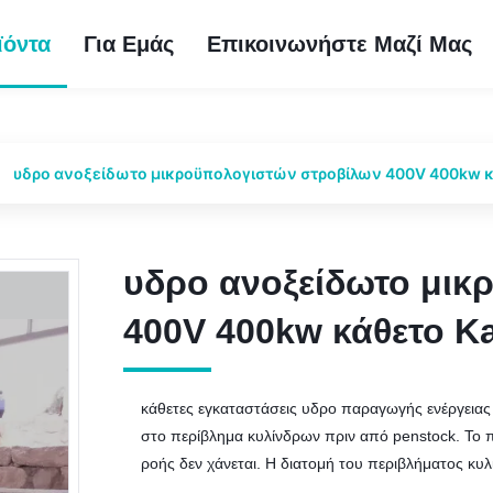
ϊόντα
Για Εμάς
Επικοινωνήστε Μαζί Μας
υδρο ανοξείδωτο μικροϋπολογιστών στροβίλων 400V 400kw κ
υδρο ανοξείδωτο μικ
υδρο ανοξείδωτο μικ
400V 400kw κάθετο K
400V 400kw κάθετο K
κάθετες εγκαταστάσεις υδρο παραγωγής ενέργειας
στο περίβλημα κυλίνδρων πριν από penstock. Το π
ροής δεν χάνεται. Η διατομή του περιβλήματος κυλ