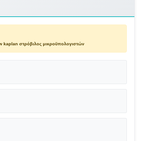
w kaplan στρόβιλος μικροϋπολογιστών