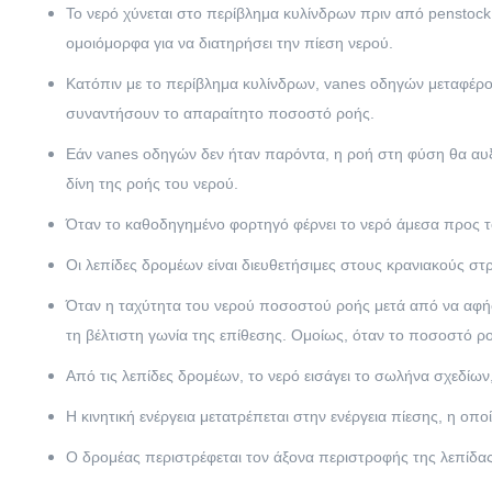
Το νερό χύνεται στο περίβλημα κυλίνδρων πριν από penstock.
ομοιόμορφα για να διατηρήσει την πίεση νερού.
Κατόπιν με το περίβλημα κυλίνδρων, vanes οδηγών μεταφέρου
συναντήσουν το απαραίτητο ποσοστό ροής.
Εάν vanes οδηγών δεν ήταν παρόντα, η ροή στη φύση θα αυξ
δίνη της ροής του νερού.
Όταν το καθοδηγημένο φορτηγό φέρνει το νερό άμεσα προς το
Οι λεπίδες δρομέων είναι διευθετήσιμες στους κρανιακούς στρ
Όταν η ταχύτητα του νερού ποσοστού ροής μετά από να αφήσει
τη βέλτιστη γωνία της επίθεσης. Ομοίως, όταν το ποσοστό ροή
Από τις λεπίδες δρομέων, το νερό εισάγει το σωλήνα σχεδίων,
Η κινητική ενέργεια μετατρέπεται στην ενέργεια πίεσης, η οπ
Ο δρομέας περιστρέφεται τον άξονα περιστροφής της λεπίδας 