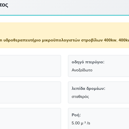
τος
an υδροθεραπευτήριο μικροϋπολογιστών στροβίλων 400kw
,
400k
οδηγό πτερύγιο:
Ανοξείδωτο
λεπίδα δρομέων:
σταθερός
Ροή:
5.00 μ ³ /s