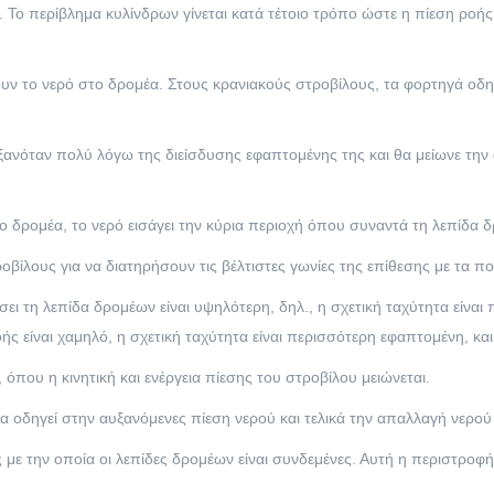
 Το περίβλημα κυλίνδρων γίνεται κατά τέτοιο τρόπο ώστε η πίεση ροής
ν το νερό στο δρομέα. Στους κρανιακούς στροβίλους, τα φορτηγά οδηγ
ανόταν πολύ λόγω της διείσδυσης εφαπτομένης της και θα μείωνε την
 δρομέα, το νερό εισάγει την κύρια περιοχή όπου συναντά τη λεπίδα 
οβίλους για να διατηρήσουν τις βέλτιστες γωνίες της επίθεσης με τα π
 τη λεπίδα δρομέων είναι υψηλότερη, δηλ., η σχετική ταχύτητα είναι πι
ς είναι χαμηλό, η σχετική ταχύτητα είναι περισσότερη εφαπτομένη, και 
 όπου η κινητική και ενέργεια πίεσης του στροβίλου μειώνεται.
οία οδηγεί στην αυξανόμενες πίεση νερού και τελικά την απαλλαγή νερο
με την οποία οι λεπίδες δρομέων είναι συνδεμένες. Αυτή η περιστροφή