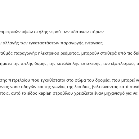
ανομετρικών υψών στήλης νερού των υδάτινων πόρων
ίων αλλαγής των εγκαταστάσεων παραγωγής ενέργειας
 σταθμός παραγωγής ηλεκτρικού ρεύματος, μπορούν σταθερά υπό τις δ
εκτήματα της απλής δομής, της κατάλληλης επισκευής, του εξοπλισμού,
ίεσης πετρελαίου που εγκαθίσταται στο σώμα του δρομέα, που μπορεί ν
γωνίας vane οδηγών και της γωνίας της λεπίδας, βελτιώνοντας κατά συ
οις, αυτό το είδος kaplan στροβίλου χρειάζεται έναν μηχανισμό για να 