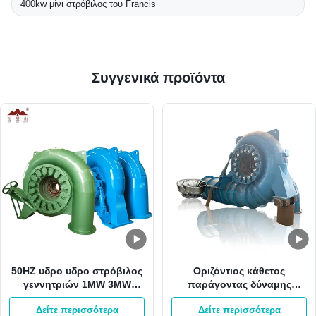
400kw μίνι στρόβιλος του Francis
Συγγενικά προϊόντα
50HZ υδρο υδρο στρόβιλος
Οριζόντιος κάθετος
γεννητριών 1MW 3MW
παράγοντας δύναμης
Pelton Francis δύναμης
γεννητριών 2000kw 0,8
Δείτε περισσότερα
Δείτε περισσότερα
υδροηλεκτρικής ενέργειας