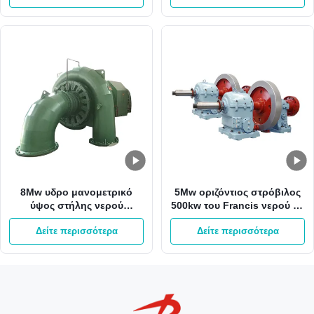
8Mw υδρο μανομετρικό
5Mw οριζόντιος στρόβιλος
ύψος στήλης νερού
500kw του Francis νερού με
στροβίλων 800kw του
το δρομέα ανοξείδωτου
Δείτε περισσότερα
Δείτε περισσότερα
Francis 65m γεννήτρια
τουρμπίνας του Francis