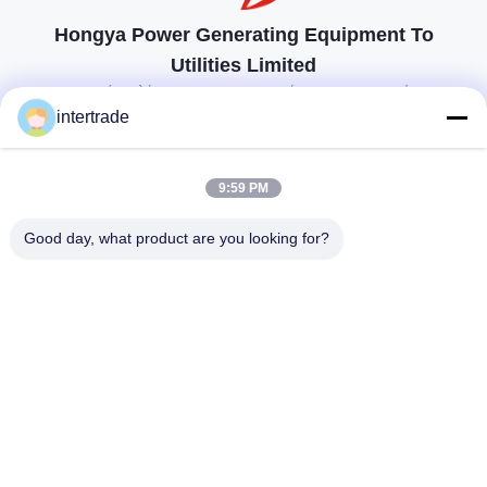
Hongya Power Generating Equipment To
Utilities Limited
προσαρμοσμένες λύσεις για να ανταποκρίνονται στις απαιτήσεις των
πελατών
intertrade
Επικοινωνήστε
9:59 PM
Χωριό Anxi, πόλη Yuping, νομός Hongya, Κίνα
Good day, what product are you looking for?
86-28-37561966-8:00
intertrade@sclida.com
Ακολουθήστε μας.
Γρήγοροι Σύνδεσμοι
Σπίτι
Προϊόντα
Περίπου εμείς
Γύρος εργοστασίων
Ποιοτικός έλεγχος