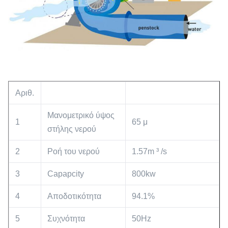
Αριθ.
Μανομετρικό ύψος
1
65 μ
στήλης νερού
2
Ροή του νερού
1.57m ³ /s
3
Capapcity
800kw
4
Αποδοτικότητα
94.1%
5
Συχνότητα
50Hz