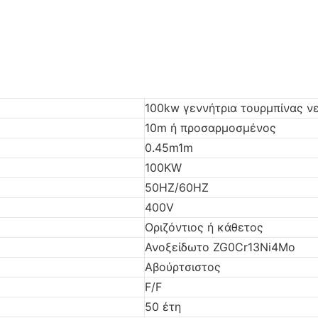
100kw γεννήτρια τουρμπίνας ν
10m ή προσαρμοσμένος
0.45m1m
100KW
50HZ/60HZ
400V
Οριζόντιος ή κάθετος
Ανοξείδωτο ZG0Cr13Ni4Mo
Αβούρτσιστος
F/F
50 έτη