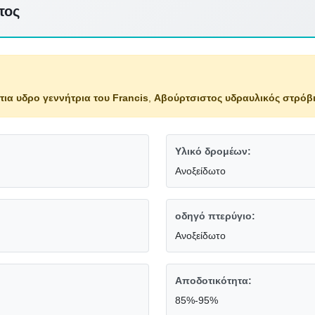
τος
τια υδρο γεννήτρια του Francis
,
Αβούρτσιστος υδραυλικός στρόβι
Υλικό δρομέων:
Ανοξείδωτο
οδηγό πτερύγιο:
Ανοξείδωτο
Αποδοτικότητα:
85%-95%