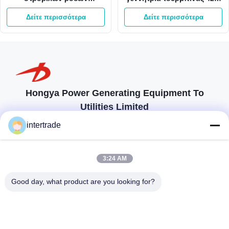
στροβίλων 400V Kaplan
980kw 3m3/S Kaplan
Δείτε περισσότερα
Δείτε περισσότερα
Kaplan νερού
Hongya Power Generating Equipment To
Utilities Limited
προσαρμοσμένες λύσεις για να ανταποκρίνονται στις απαιτήσεις των
intertrade
πελατών
Επικοινωνήστε
3:24 AM
Χωριό Anxi, πόλη Yuping, νομός Hongya, Κίνα
Good day, what product are you looking for?
86-28-37561966-8:00
intertrade@sclida.com
Ακολουθήστε μας.