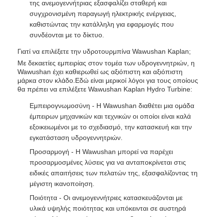
της ανεμογεννήτριας εξασφαλίζει σταθερή και
συγχρονισμένη παραγωγή ηλεκτρικής ενέργειας,
καθιστώντας την κατάλληλη για εφαρμογές που
συνδέονται με το δίκτυο.
Γιατί να επιλέξετε την υδροτουρμπίνα Wawushan Kaplan;
Με δεκαετίες εμπειρίας στον τομέα των υδρογεννητριών, η
Wawushan έχει καθιερωθεί ως αξιόπιστη και αξιόπιστη
μάρκα στον κλάδο.Εδώ είναι μερικοί λόγοι για τους οποίους
θα πρέπει να επιλέξετε Wawushan Kaplan Hydro Turbine:
Εμπειρογνωμοσύνη - Η Wawushan διαθέτει μια ομάδα
έμπειρων μηχανικών και τεχνικών οι οποίοι είναι καλά
εξοικειωμένοι με το σχεδιασμό, την κατασκευή και την
εγκατάσταση υδρογεννητριών.
Προσαρμογή - Η Wawushan μπορεί να παρέχει
προσαρμοσμένες λύσεις για να ανταποκρίνεται στις
ειδικές απαιτήσεις των πελατών της, εξασφαλίζοντας τη
μέγιστη ικανοποίηση.
Ποιότητα - Οι ανεμογεννήτριες κατασκευάζονται με
υλικά υψηλής ποιότητας και υπόκεινται σε αυστηρά