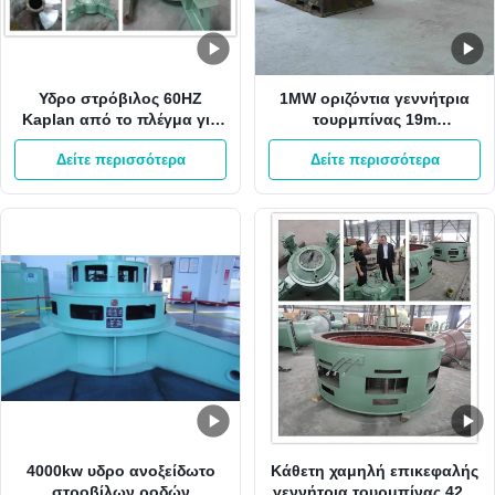
Υδρο στρόβιλος 60HZ
1MW οριζόντια γεννήτρια
Kaplan από το πλέγμα για
τουρμπίνας 19m
το μίνι υδρο στρόβιλο
μανομετρικό ύψος στήλης
Δείτε περισσότερα
Δείτε περισσότερα
Kaplan σταθμών κάθετο
νερού 6.2m3/S Kaplan
4000kw υδρο ανοξείδωτο
Κάθετη χαμηλή επικεφαλής
στροβίλων ροδών
γεννήτρια τουρμπίνας 42m