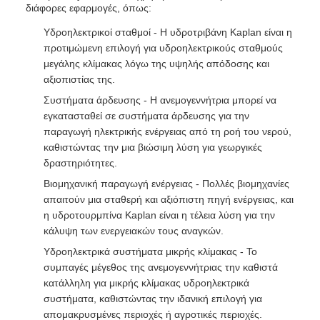
διάφορες εφαρμογές, όπως:
Υδροηλεκτρικοί σταθμοί - Η υδροτριβάνη Kaplan είναι η
προτιμώμενη επιλογή για υδροηλεκτρικούς σταθμούς
μεγάλης κλίμακας λόγω της υψηλής απόδοσης και
αξιοπιστίας της.
Συστήματα άρδευσης - Η ανεμογεννήτρια μπορεί να
εγκατασταθεί σε συστήματα άρδευσης για την
παραγωγή ηλεκτρικής ενέργειας από τη ροή του νερού,
καθιστώντας την μια βιώσιμη λύση για γεωργικές
δραστηριότητες.
Βιομηχανική παραγωγή ενέργειας - Πολλές βιομηχανίες
απαιτούν μια σταθερή και αξιόπιστη πηγή ενέργειας, και
η υδροτουρμπίνα Kaplan είναι η τέλεια λύση για την
κάλυψη των ενεργειακών τους αναγκών.
Υδροηλεκτρικά συστήματα μικρής κλίμακας - Το
συμπαγές μέγεθος της ανεμογεννήτριας την καθιστά
κατάλληλη για μικρής κλίμακας υδροηλεκτρικά
συστήματα, καθιστώντας την ιδανική επιλογή για
απομακρυσμένες περιοχές ή αγροτικές περιοχές.