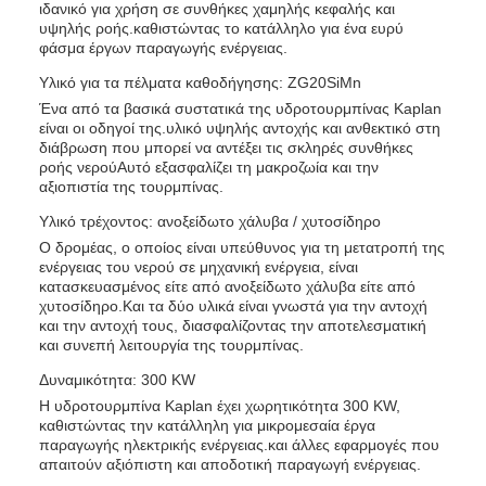
ιδανικό για χρήση σε συνθήκες χαμηλής κεφαλής και
υψηλής ροής.καθιστώντας το κατάλληλο για ένα ευρύ
φάσμα έργων παραγωγής ενέργειας.
Υλικό για τα πέλματα καθοδήγησης: ZG20SiMn
Ένα από τα βασικά συστατικά της υδροτουρμπίνας Kaplan
είναι οι οδηγοί της.υλικό υψηλής αντοχής και ανθεκτικό στη
διάβρωση που μπορεί να αντέξει τις σκληρές συνθήκες
ροής νερούΑυτό εξασφαλίζει τη μακροζωία και την
αξιοπιστία της τουρμπίνας.
Υλικό τρέχοντος: ανοξείδωτο χάλυβα / χυτοσίδηρο
Ο δρομέας, ο οποίος είναι υπεύθυνος για τη μετατροπή της
ενέργειας του νερού σε μηχανική ενέργεια, είναι
κατασκευασμένος είτε από ανοξείδωτο χάλυβα είτε από
χυτοσίδηρο.Και τα δύο υλικά είναι γνωστά για την αντοχή
και την αντοχή τους, διασφαλίζοντας την αποτελεσματική
και συνεπή λειτουργία της τουρμπίνας.
Δυναμικότητα: 300 KW
Η υδροτουρμπίνα Kaplan έχει χωρητικότητα 300 KW,
καθιστώντας την κατάλληλη για μικρομεσαία έργα
παραγωγής ηλεκτρικής ενέργειας.και άλλες εφαρμογές που
απαιτούν αξιόπιστη και αποδοτική παραγωγή ενέργειας.