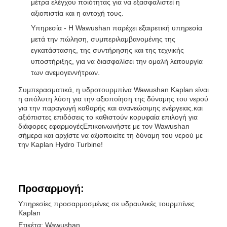
μέτρα ελέγχου ποιότητας για να εξασφαλιστεί η
αξιοπιστία και η αντοχή τους.
Υπηρεσία - Η Wawushan παρέχει εξαιρετική υπηρεσία
μετά την πώληση, συμπεριλαμβανομένης της
εγκατάστασης, της συντήρησης και της τεχνικής
υποστήριξης, για να διασφαλίσει την ομαλή λειτουργία
των ανεμογεννήτρων.
Συμπερασματικά, η υδροτουρμπίνα Wawushan Kaplan είναι
η απόλυτη λύση για την αξιοποίηση της δύναμης του νερού
για την παραγωγή καθαρής και ανανεώσιμης ενέργειας.και
αξιόπιστες επιδόσεις το καθιστούν κορυφαία επιλογή για
διάφορες εφαρμογέςΕπικοινωνήστε με τον Wawushan
σήμερα και αρχίστε να αξιοποιείτε τη δύναμη του νερού με
την Kaplan Hydro Turbine!
Προσαρμογή:
Υπηρεσίες προσαρμοσμένες σε υδραυλικές τουρμπίνες
Kaplan
Ετικέτα: Wawushan