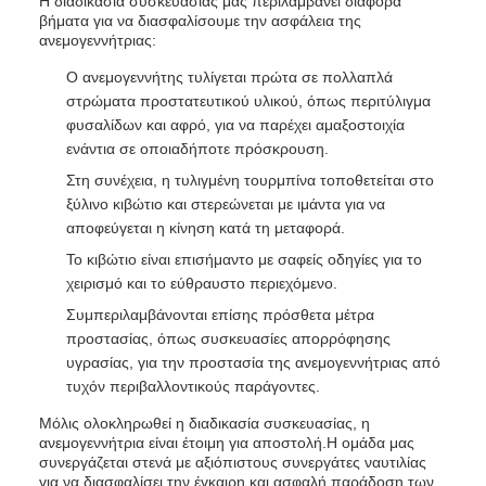
Η διαδικασία συσκευασίας μας περιλαμβάνει διάφορα
βήματα για να διασφαλίσουμε την ασφάλεια της
ανεμογεννήτριας:
Ο ανεμογεννήτης τυλίγεται πρώτα σε πολλαπλά
στρώματα προστατευτικού υλικού, όπως περιτύλιγμα
φυσαλίδων και αφρό, για να παρέχει αμαξοστοιχία
ενάντια σε οποιαδήποτε πρόσκρουση.
Στη συνέχεια, η τυλιγμένη τουρμπίνα τοποθετείται στο
ξύλινο κιβώτιο και στερεώνεται με ιμάντα για να
αποφεύγεται η κίνηση κατά τη μεταφορά.
Το κιβώτιο είναι επισήμαντο με σαφείς οδηγίες για το
χειρισμό και το εύθραυστο περιεχόμενο.
Συμπεριλαμβάνονται επίσης πρόσθετα μέτρα
προστασίας, όπως συσκευασίες απορρόφησης
υγρασίας, για την προστασία της ανεμογεννήτριας από
τυχόν περιβαλλοντικούς παράγοντες.
Μόλις ολοκληρωθεί η διαδικασία συσκευασίας, η
ανεμογεννήτρια είναι έτοιμη για αποστολή.Η ομάδα μας
συνεργάζεται στενά με αξιόπιστους συνεργάτες ναυτιλίας
για να διασφαλίσει την έγκαιρη και ασφαλή παράδοση των