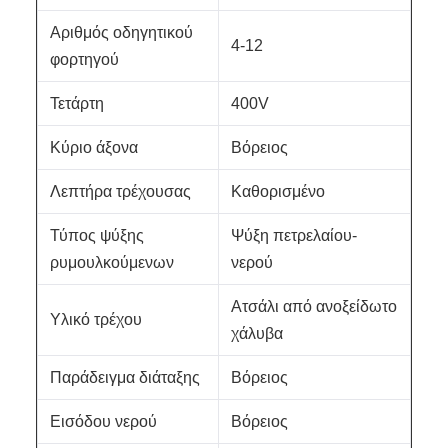
Αριθμός οδηγητικού
4-12
φορτηγού
Τετάρτη
400V
Κύριο άξονα
Βόρειος
Λεπτήρα τρέχουσας
Καθορισμένο
Τύπος ψύξης
Ψύξη πετρελαίου-
ρυμουλκούμενων
νερού
Ατσάλι από ανοξείδωτο
Υλικό τρέχου
χάλυβα
Παράδειγμα διάταξης
Βόρειος
Εισόδου νερού
Βόρειος