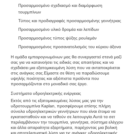
Προσαρμοσμένο σχεδιασμό και διαμόρφωση
τουρμπίνων
Τύπος και προδιαγραφές προσαρμοσμένης γεννήτριας
Προσαρμοσμένο υλικό δρομέα και λεπίδων
Προσαρμοσμένος τύπος ψύξης ρουλεμάν
Προσαρμοσμένος προσανατολισμός του κύριου άξονα
Η ομάδα εμπειρογνωμόνων μας θα συνεργαστεί στενά μαζί
σας για να κατανοήσει τις ειδικές σας απαιτήσεις και να
σχεδιάσει μια εξατομικευμένη λύση που να ανταποκρίνεται
στις ανάγκες σας.Είμαστε σε θέση να παραδώσουμε
υψηλής ποιότητας και αξιόπιστα προϊόντα που
προσαρμόζονται στο μοναδικό σας έργο.
Συστήματα υδροηλεκτρικής ενέργειας
Εκτός από τις εξατομικευμένες λύσεις μας για την
υδροτουρμπίνα Kaplan, προσφέρουμε επίσης πλήρη
σύνολα υδροηλεκτρικών γεννήτριων που είναι έτοιμα να
εγκατασταθούν και να τεθούν σε λειτουργία.Αυτά τα σετ
περιλαμβάνουν την τουρμπίνα, γεννήτρια, σύστημα ελέγχου
και άλλα απαραίτητα εξαρτήματα, παρέχοντας μια βολική
και αποτελεσματική λύση για τις ανάγκες υδροηλεκτρικής