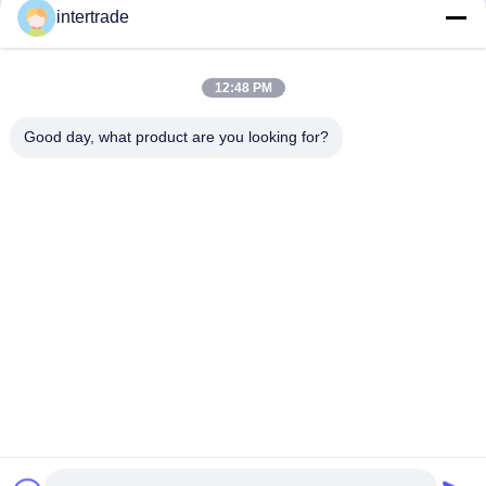
προσαρμοσμένες λύσεις για να ανταποκρίνονται στις απαιτήσεις των
intertrade
πελατών
Επικοινωνήστε
12:48 PM
Χωριό Anxi, πόλη Yuping, νομός Hongya, Κίνα
Good day, what product are you looking for?
86-28-37561966-8:00
intertrade@sclida.com
Ακολουθήστε μας.
Γρήγοροι Σύνδεσμοι
Σπίτι
Προϊόντα
Περίπου εμείς
Γύρος εργοστασίων
Ποιοτικός έλεγχος
Μας ελάτε σε επαφή με
Ζητήστε ένα απόσπασμα
Ειδήσεις
Copyright © 2022-2026 Hongya Power Generating Equipment To Utilities