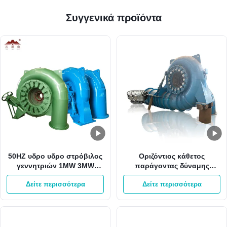
Συγγενικά προϊόντα
50HZ υδρο υδρο στρόβιλος
Οριζόντιος κάθετος
γεννητριών 1MW 3MW
παράγοντας δύναμης
Pelton Francis δύναμης
γεννητριών 2000kw 0,8
Δείτε περισσότερα
Δείτε περισσότερα
υδροηλεκτρικής ενέργειας