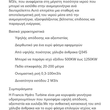
M3/s, που αναφέρεται στη μέγιστη ποσότητα νερού που
μπορεί να εισέλθει στην ανεμογεννήτρια ανά
δευτερόλεπτο.Αυτό επιτρέπει μια σταθερή και
αποτελεσματική ροή του νερού μέσα από την
ανεμογεννήτρια, εξασφαλίζοντας βέλτιστες επιδόσεις και
παραγωγή ενέργειας.
Βασικά χαρακτηριστικά
Υψηλής απόδοσης και αξιοπιστίας
Διορθωτικό για ένα ευρύ φάσμα εφαρμογών
Από υψηλής ποιότητας χάλυβα άνθρακα Q345
Μπορεί να παράγει ισχύ εξόδου 500KW έως 1250KW
Πεδίο επικεφαλής 20-200 μέτρα
Ονομαστική ροή 0,3-100m3/s
Δυνατότητα εισόδου 2 M3/s
Συμπεράσματα
Η Francis Hydro Turbine είναι μια κορυφαία γεννήτρια
υδρατρουμπίνων που προσφέρει υψηλή απόδοση,
αξιοπιστία και ευελιξία.Με την ανθεκτική κατασκευή του από
χάλυβα άνθρακα και το ευρύ φάσμα επιλογών ισχύος και