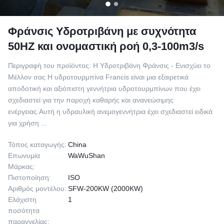
Φράνσις Υδροτριβάνη με συχνότητα
50HZ και ονομαστική ροή 0,3-100m3/s
Περιγραφή του προϊόντος: Η Υδροτριβάνη Φράνσις - Ενισχύει το
Μέλλον σας Η υδροτουρμπίνα Francis είναι μια εξαιρετικά
αποδοτική και αξιόπιστη γεννήτρια υδροτουρμπίνων που έχει
σχεδιαστεί για την παροχή καθαρής και ανανεώσιμης
ενέργειας.Αυτή η υδραυλική ανεμογεννήτρια έχει σχεδιαστεί ειδικά
για χρήση ...
Τόπος καταγωγής:
China
Επωνυμία
WaWuShan
Μάρκας:
Πιστοποίηση:
ISO
Αριθμός μοντέλου:
SFW-200KW (2000KW)
Ελάχιστη
1
ποσότητα
παραγγελίας: