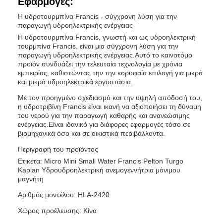
Εφαρμογές:
Η υδροτουρμπίνα Francis - σύγχρονη λύση για την
παραγωγή υδροηλεκτρικής ενέργειας
Η υδροτουρμπίνα Francis, γνωστή και ως υδροηλεκτρική
τουρμπίνα Francis, είναι μια σύγχρονη λύση για την
παραγωγή υδροηλεκτρικής ενέργειας.Αυτό το καινοτόμο
προϊόν συνδυάζει την τελευταία τεχνολογία με χρόνια
εμπειρίας, καθιστώντας την την κορυφαία επιλογή για μικρά
και μικρά υδροηλεκτρικά εργοστάσια.
Με τον προηγμένο σχεδιασμό και την υψηλή απόδοσή του,
η υδροτριβίνη Francis είναι ικανή να αξιοποιήσει τη δύναμη
του νερού για την παραγωγή καθαρής και ανανεώσιμης
ενέργειας.Είναι ιδανικό για διάφορες εφαρμογές τόσο σε
βιομηχανικά όσο και σε οικιστικά περιβάλλοντα.
Περιγραφή του προϊόντος
Ετικέτα: Micro Mini Small Water Francis Pelton Turgo
Kaplan Υδρουδροηλεκτρική ανεμογεννήτρια μόνιμου
μαγνήτη
Αριθμός μοντέλου: HLA-2420
Χώρος προέλευσης: Κίνα