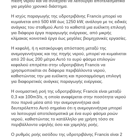
πίεση νερού και να συνεχίσει να λειτουργεί αποτελεσματικά
για μεγάλο χρονικό διάστημα.
Η ισχύς παραγωγής της υδροτριβάνης Francis μπορεί να
κυμαίνεται από 500 kW έως 1250 kW, ανάλογα με τις ειδικές
ανάγκες του σταθμού.Αυτό το καθιστά μια ευέλικτη επιλογή
για διάφορα έργα παραγωγής ενέργειας, από μικρής
κλίμακας κοινοτικά έργα έως μεγάλες βιομηχανικές εργασίες.
Η κεφαλή, ή η κατακόρυφη απόσταση μεταξύ της
ανεμογεννήτριας και της πηγής νερού, μπορεί να κυμαίνεται
από 20 έως 200 μέτρα.Αυτό το ευρύ φάσμα επιλογών
κεφαλιού επιτρέπει στην υδροτριβάνη Francis να
χρησιμοποιείται σε διάφορα περιβάλλοντα νερού,
καθιστώντας την μια ευέλικτη και προσαρμόσιμη επιλογή
για διαφορετικές ανάγκες παραγωγής ενέργειας.
Η ονομαστική ροή της υδροτριβάνης Francis είναι μεταξύ
0,3 και 100m3/s, η οποία αναφέρεται στην ποσότητα νερού
που περνά μέσα από την ανεμογεννήτρια ανά
δευτερόλεπτο.Αυτό σημαίνει ότι η ανεμογεννήτρια μπορεί
να λειτουργεί αποτελεσματικά με ένα ευρύ φάσμα ροών
νερού, καθιστώντας το κατάλληλο για χρήση τόσο σε
περιβάλλοντα υψηλής όσο και χαμηλής ροής.
Ο ρυθμός ροής εισόδου της υδροτριβάνης Francis είναι 2