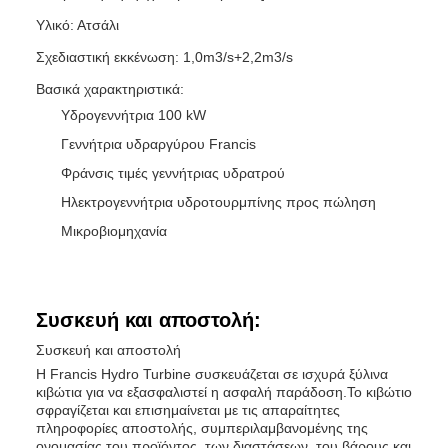
Υλικό: Ατσάλι
Σχεδιαστική εκκένωση: 1,0m3/s+2,2m3/s
Βασικά χαρακτηριστικά:
Υδρογεννήτρια 100 kW
Γεννήτρια υδραργύρου Francis
Φράνσις τιμές γεννήτριας υδρατρού
Ηλεκτρογεννήτρια υδροτουρμπίνης προς πώληση
Μικροβιομηχανία
Συσκευή και αποστολή:
Συσκευή και αποστολή
Η Francis Hydro Turbine συσκευάζεται σε ισχυρά ξύλινα
κιβώτια για να εξασφαλιστεί η ασφαλή παράδοση.Το κιβώτιο
σφραγίζεται και επισημαίνεται με τις απαραίτητες
πληροφορίες αποστολής, συμπεριλαμβανομένης της
ονομασίας του προϊόντος, των διαστάσεων, του βάρους και