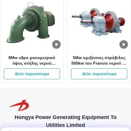
8Mw υδρο μανομετρικό
5Mw οριζόντιος στρόβιλος
ύψος στήλης νερού
500kw του Francis νερού με
στροβίλων 800kw του
το δρομέα ανοξείδωτου
Δείτε περισσότερα
Δείτε περισσότερα
Francis 65m γεννήτρια
τουρμπίνας του Francis
Hongya Power Generating Equipment To
Utilities Limited