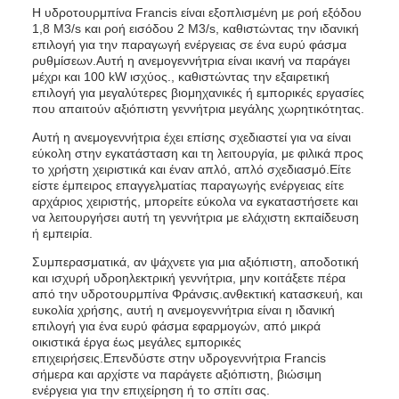
Η υδροτουρμπίνα Francis είναι εξοπλισμένη με ροή εξόδου
1,8 M3/s και ροή εισόδου 2 M3/s, καθιστώντας την ιδανική
επιλογή για την παραγωγή ενέργειας σε ένα ευρύ φάσμα
ρυθμίσεων.Αυτή η ανεμογεννήτρια είναι ικανή να παράγει
μέχρι και 100 kW ισχύος., καθιστώντας την εξαιρετική
επιλογή για μεγαλύτερες βιομηχανικές ή εμπορικές εργασίες
που απαιτούν αξιόπιστη γεννήτρια μεγάλης χωρητικότητας.
Αυτή η ανεμογεννήτρια έχει επίσης σχεδιαστεί για να είναι
εύκολη στην εγκατάσταση και τη λειτουργία, με φιλικά προς
το χρήστη χειριστικά και έναν απλό, απλό σχεδιασμό.Είτε
είστε έμπειρος επαγγελματίας παραγωγής ενέργειας είτε
αρχάριος χειριστής, μπορείτε εύκολα να εγκαταστήσετε και
να λειτουργήσει αυτή τη γεννήτρια με ελάχιστη εκπαίδευση
ή εμπειρία.
Συμπερασματικά, αν ψάχνετε για μια αξιόπιστη, αποδοτική
και ισχυρή υδροηλεκτρική γεννήτρια, μην κοιτάξετε πέρα
από την υδροτουρμπίνα Φράνσις.ανθεκτική κατασκευή, και
ευκολία χρήσης, αυτή η ανεμογεννήτρια είναι η ιδανική
επιλογή για ένα ευρύ φάσμα εφαρμογών, από μικρά
οικιστικά έργα έως μεγάλες εμπορικές
επιχειρήσεις.Επενδύστε στην υδρογεννήτρια Francis
σήμερα και αρχίστε να παράγετε αξιόπιστη, βιώσιμη
ενέργεια για την επιχείρηση ή το σπίτι σας.