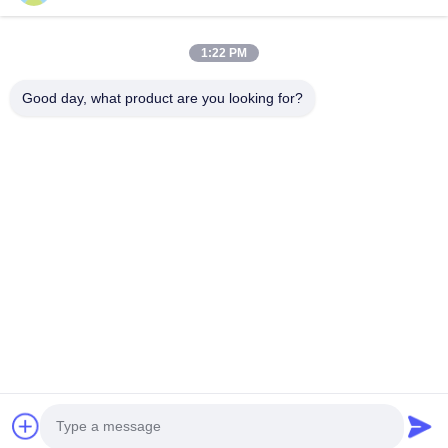
Επικοινωνήστε
1:22 PM
Χωριό Anxi, πόλη Yuping, νομός Hongya, Κίνα
Good day, what product are you looking for?
86-28-37561966-8:00
intertrade@sclida.com
Ακολουθήστε μας.
Γρήγοροι Σύνδεσμοι
Σπίτι
Προϊόντα
Περίπου εμείς
Γύρος εργοστασίων
Ποιοτικός έλεγχος
Μας ελάτε σε επαφή με
Ζητήστε ένα απόσπασμα
Ειδήσεις
Copyright © 2022-2026 Hongya Power Generating Equipment To Utilities
Limited. Όλα τα δικαιώματα διατηρούνται.