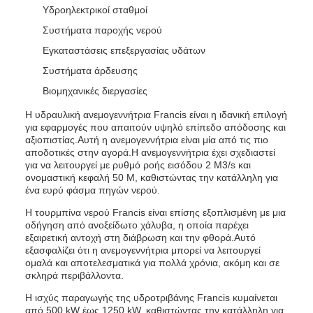
Υδροηλεκτρικοί σταθμοί
Συστήματα παροχής νερού
Εγκαταστάσεις επεξεργασίας υδάτων
Συστήματα άρδευσης
Βιομηχανικές διεργασίες
Η υδραυλική ανεμογεννήτρια Francis είναι η ιδανική επιλογή
για εφαρμογές που απαιτούν υψηλό επίπεδο απόδοσης και
αξιοπιστίας.Αυτή η ανεμογεννήτρια είναι μία από τις πιο
αποδοτικές στην αγορά.Η ανεμογεννήτρια έχει σχεδιαστεί
για να λειτουργεί με ρυθμό ροής εισόδου 2 M3/s και
ονομαστική κεφαλή 50 M, καθιστώντας την κατάλληλη για
ένα ευρύ φάσμα πηγών νερού.
Η τουρμπίνα νερού Francis είναι επίσης εξοπλισμένη με μια
οδήγηση από ανοξείδωτο χάλυβα, η οποία παρέχει
εξαιρετική αντοχή στη διάβρωση και την φθορά.Αυτό
εξασφαλίζει ότι η ανεμογεννήτρια μπορεί να λειτουργεί
ομαλά και αποτελεσματικά για πολλά χρόνια, ακόμη και σε
σκληρά περιβάλλοντα.
Η ισχύς παραγωγής της υδροτριβάνης Francis κυμαίνεται
από 500 kW έως 1250 kW, καθιστώντας την κατάλληλη για