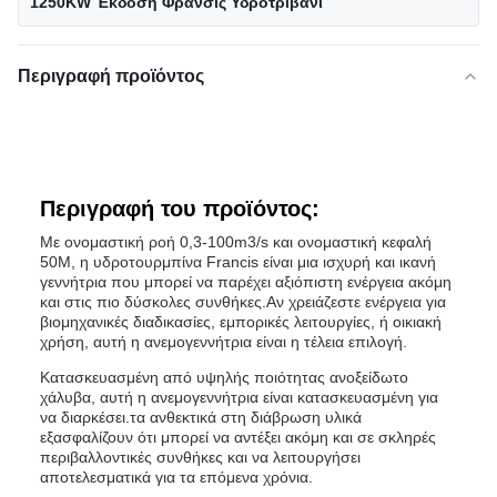
1250KW Έκδοση Φράνσις Υδροτριβάνι
Περιγραφή προϊόντος
Περιγραφή του προϊόντος:
Με ονομαστική ροή 0,3-100m3/s και ονομαστική κεφαλή
50M, η υδροτουρμπίνα Francis είναι μια ισχυρή και ικανή
γεννήτρια που μπορεί να παρέχει αξιόπιστη ενέργεια ακόμη
και στις πιο δύσκολες συνθήκες.Αν χρειάζεστε ενέργεια για
βιομηχανικές διαδικασίες, εμπορικές λειτουργίες, ή οικιακή
χρήση, αυτή η ανεμογεννήτρια είναι η τέλεια επιλογή.
Κατασκευασμένη από υψηλής ποιότητας ανοξείδωτο
χάλυβα, αυτή η ανεμογεννήτρια είναι κατασκευασμένη για
να διαρκέσει.τα ανθεκτικά στη διάβρωση υλικά
εξασφαλίζουν ότι μπορεί να αντέξει ακόμη και σε σκληρές
περιβαλλοντικές συνθήκες και να λειτουργήσει
αποτελεσματικά για τα επόμενα χρόνια.