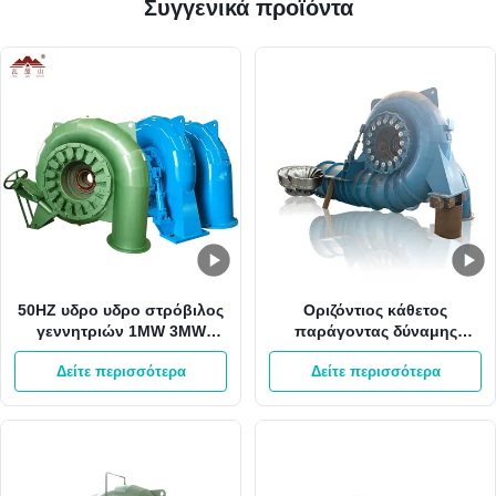
Συγγενικά προϊόντα
50HZ υδρο υδρο στρόβιλος
Οριζόντιος κάθετος
γεννητριών 1MW 3MW
παράγοντας δύναμης
Pelton Francis δύναμης
γεννητριών 2000kw 0,8
Δείτε περισσότερα
Δείτε περισσότερα
υδροηλεκτρικής ενέργειας