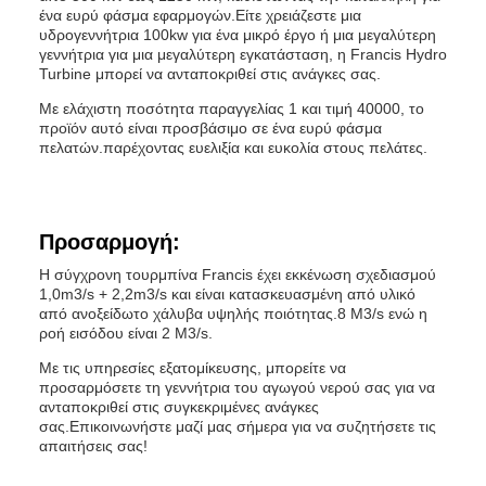
ένα ευρύ φάσμα εφαρμογών.Είτε χρειάζεστε μια
υδρογεννήτρια 100kw για ένα μικρό έργο ή μια μεγαλύτερη
γεννήτρια για μια μεγαλύτερη εγκατάσταση, η Francis Hydro
Turbine μπορεί να ανταποκριθεί στις ανάγκες σας.
Με ελάχιστη ποσότητα παραγγελίας 1 και τιμή 40000, το
προϊόν αυτό είναι προσβάσιμο σε ένα ευρύ φάσμα
πελατών.παρέχοντας ευελιξία και ευκολία στους πελάτες.
Προσαρμογή:
Η σύγχρονη τουρμπίνα Francis έχει εκκένωση σχεδιασμού
1,0m3/s + 2,2m3/s και είναι κατασκευασμένη από υλικό
από ανοξείδωτο χάλυβα υψηλής ποιότητας.8 M3/s ενώ η
ροή εισόδου είναι 2 M3/s.
Με τις υπηρεσίες εξατομίκευσης, μπορείτε να
προσαρμόσετε τη γεννήτρια του αγωγού νερού σας για να
ανταποκριθεί στις συγκεκριμένες ανάγκες
σας.Επικοινωνήστε μαζί μας σήμερα για να συζητήσετε τις
απαιτήσεις σας!