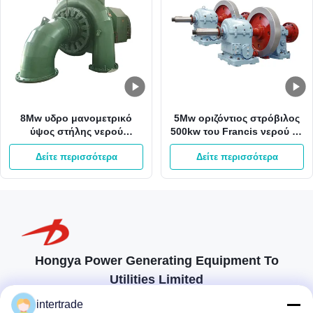
8Mw υδρο μανομετρικό
5Mw οριζόντιος στρόβιλος
ύψος στήλης νερού
500kw του Francis νερού με
στροβίλων 800kw του
το δρομέα ανοξείδωτου
Δείτε περισσότερα
Δείτε περισσότερα
Francis 65m γεννήτρια
τουρμπίνας του Francis
Hongya Power Generating Equipment To
Utilities Limited
προσαρμοσμένες λύσεις για να ανταποκρίνονται στις απαιτήσεις των
intertrade
πελατών