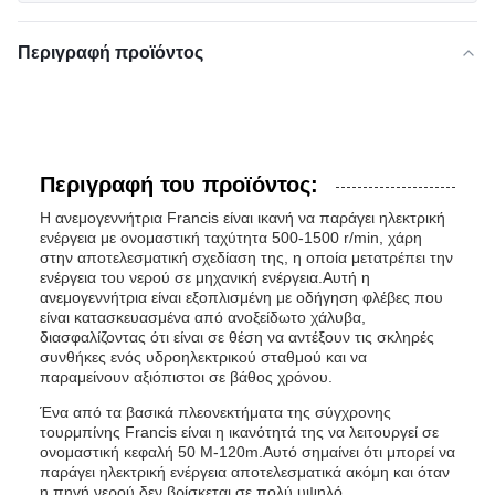
Περιγραφή προϊόντος
Περιγραφή του προϊόντος:
Η ανεμογεννήτρια Francis είναι ικανή να παράγει ηλεκτρική
ενέργεια με ονομαστική ταχύτητα 500-1500 r/min, χάρη
στην αποτελεσματική σχεδίαση της, η οποία μετατρέπει την
ενέργεια του νερού σε μηχανική ενέργεια.Αυτή η
ανεμογεννήτρια είναι εξοπλισμένη με οδήγηση φλέβες που
είναι κατασκευασμένα από ανοξείδωτο χάλυβα,
διασφαλίζοντας ότι είναι σε θέση να αντέξουν τις σκληρές
συνθήκες ενός υδροηλεκτρικού σταθμού και να
παραμείνουν αξιόπιστοι σε βάθος χρόνου.
Ένα από τα βασικά πλεονεκτήματα της σύγχρονης
τουρμπίνης Francis είναι η ικανότητά της να λειτουργεί σε
ονομαστική κεφαλή 50 M-120m.Αυτό σημαίνει ότι μπορεί να
παράγει ηλεκτρική ενέργεια αποτελεσματικά ακόμη και όταν
η πηγή νερού δεν βρίσκεται σε πολύ υψηλό