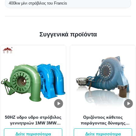
400kw μίνι στρόβιλος του Francis
Συγγενικά προϊόντα
50HZ υδρο υδρο στρόβιλος
Οριζόντιος κάθετος
γεννητριών 1MW 3MW
παράγοντας δύναμης
Pelton Francis δύναμης
γεννητριών 2000kw 0,8
Δείτε περισσότερα
Δείτε περισσότερα
υδροηλεκτρικής ενέργειας