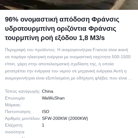
96% ονομαστική απόδοση Φράνσις
υδροτουρμπίνη οριζόντια Φράνσις
τουρμπίνη ροή εξόδου 1,8 M3/s
Περιγραφή του προϊόντος: Η ανεμογεννήτρια Francis είναι ικανή
να παράγει ηλεκτρική ενέργεια με ονομαστική ταχύτητα 500-1500
r/min, χάρη στην αποτελεσματική σχεδίαση της, η οποία
μετατρέπει την ενέργεια του νερού σε μηχανική ενέργεια.Αυτή η
ανεμογεννήτρια είναι εξοπλισμένη με οδήγηση φλέβες που είναι ...
Τόπος καταγωγής:
China
Επωνυμία
WaWuShan
Μάρκας:
Πιστοποίηση:
ISO
Αριθμός μοντέλου:
SFW-200KW (2000KW)
Ελάχιστη
1
ποσότητα