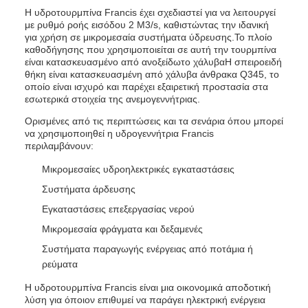
Η υδροτουρμπίνα Francis έχει σχεδιαστεί για να λειτουργεί
με ρυθμό ροής εισόδου 2 M3/s, καθιστώντας την ιδανική
για χρήση σε μικρομεσαία συστήματα ύδρευσης.Το πλοίο
καθοδήγησης που χρησιμοποιείται σε αυτή την τουρμπίνα
είναι κατασκευασμένο από ανοξείδωτο χάλυβαΗ σπειροειδή
θήκη είναι κατασκευασμένη από χάλυβα άνθρακα Q345, το
οποίο είναι ισχυρό και παρέχει εξαιρετική προστασία στα
εσωτερικά στοιχεία της ανεμογεννήτριας.
Ορισμένες από τις περιπτώσεις και τα σενάρια όπου μπορεί
να χρησιμοποιηθεί η υδρογεννήτρια Francis
περιλαμβάνουν:
Μικρομεσαίες υδροηλεκτρικές εγκαταστάσεις
Συστήματα άρδευσης
Εγκαταστάσεις επεξεργασίας νερού
Μικρομεσαία φράγματα και δεξαμενές
Συστήματα παραγωγής ενέργειας από ποτάμια ή
ρεύματα
Η υδροτουρμπίνα Francis είναι μια οικονομικά αποδοτική
λύση για όποιον επιθυμεί να παράγει ηλεκτρική ενέργεια