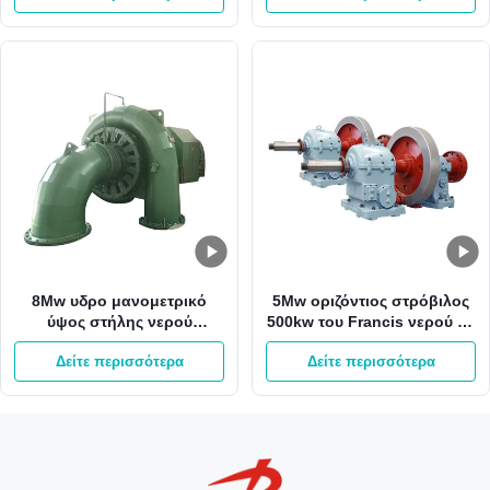
8Mw υδρο μανομετρικό
5Mw οριζόντιος στρόβιλος
ύψος στήλης νερού
500kw του Francis νερού με
στροβίλων 800kw του
το δρομέα ανοξείδωτου
Δείτε περισσότερα
Δείτε περισσότερα
Francis 65m γεννήτρια
τουρμπίνας του Francis