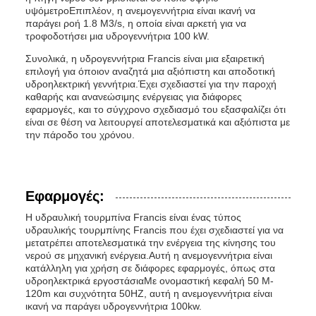
υψόμετροΕπιπλέον, η ανεμογεννήτρια είναι ικανή να
παράγει ροή 1.8 M3/s, η οποία είναι αρκετή για να
τροφοδοτήσει μια υδρογεννήτρια 100 kW.
Συνολικά, η υδρογεννήτρια Francis είναι μια εξαιρετική
επιλογή για όποιον αναζητά μια αξιόπιστη και αποδοτική
υδροηλεκτρική γεννήτρια.Έχει σχεδιαστεί για την παροχή
καθαρής και ανανεώσιμης ενέργειας για διάφορες
εφαρμογές, και το σύγχρονο σχεδιασμό του εξασφαλίζει ότι
είναι σε θέση να λειτουργεί αποτελεσματικά και αξιόπιστα με
την πάροδο του χρόνου.
Εφαρμογές:
Η υδραυλική τουρμπίνα Francis είναι ένας τύπος
υδραυλικής τουρμπίνης Francis που έχει σχεδιαστεί για να
μετατρέπει αποτελεσματικά την ενέργεια της κίνησης του
νερού σε μηχανική ενέργεια.Αυτή η ανεμογεννήτρια είναι
κατάλληλη για χρήση σε διάφορες εφαρμογές, όπως στα
υδροηλεκτρικά εργοστάσιαΜε ονομαστική κεφαλή 50 M-
120m και συχνότητα 50HZ, αυτή η ανεμογεννήτρια είναι
ικανή να παράγει υδρογεννήτρια 100kw.