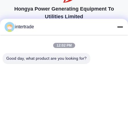
Hongya Power Generating Equipment To
Utilities Limited
προσαρμοσμένες λύσεις για να ανταποκρίνονται στις απαιτήσεις των
intertrade
πελατών
Επικοινωνήστε
12:02 PM
Χωριό Anxi, πόλη Yuping, νομός Hongya, Κίνα
Good day, what product are you looking for?
86-28-37561966-8:00
intertrade@sclida.com
Ακολουθήστε μας.
Γρήγοροι Σύνδεσμοι
Σπίτι
Προϊόντα
Περίπου εμείς
Γύρος εργοστασίων
Ποιοτικός έλεγχος