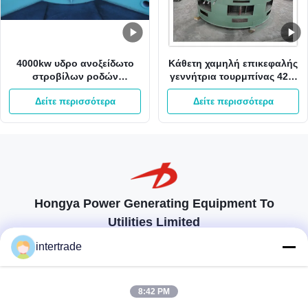
4000kw υδρο ανοξείδωτο
Κάθετη χαμηλή επικεφαλής
στροβίλων ροδών
γεννήτρια τουρμπίνας 42m
στροβίλων 400V Kaplan
980kw 3m3/S Kaplan
Δείτε περισσότερα
Δείτε περισσότερα
Kaplan νερού
Hongya Power Generating Equipment To
Utilities Limited
προσαρμοσμένες λύσεις για να ανταποκρίνονται στις απαιτήσεις των
intertrade
πελατών
Επικοινωνήστε
8:42 PM