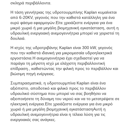
σκληρά περιβάλλοντα.
Η τάση γεννήτριας της υδροτουρμπίνης Kaplan κυμαίνεται
από 6-20KV, γεγονός που την καθιστά κατάλληλη για ένα
ευρύ φάσμα εφαρμογών.Είτε χρειάζεστε ενέργεια για ένα
μικρό χωριό ή μια μεγάλη βιομηχανική εγκατάσταση, αυτή η
υδραυλική ενεργειακή ανεμογεννήτρια μπορεί να χειριστεί τη
δουλειά.
Η ισχύς της υδροτριβάνης Kaplan είναι 300 kW, γεγονός
που την καθιστά ιδανική για μικρομεσαία υδροηλεκτρικά
εργοστάσια.Η ανεμογεννήτρια έχει σχεδιαστεί για να
παράγει τη μέγιστη ισχύ με ελάχιστη περιβαλλοντική
επίδραση., καθιστώντας την φιλική προς το περιβάλλον και
βιώσιμη πηγή ενέργειας.
Συμπερασματικά, η υδροτουρμπίνα Kaplan είναι ένα
αξιόπιστο, αποδοτικό και φιλικό προς το περιβάλλον
υδραυλικό σύστημα που μπορεί να σας βοηθήσει να
αξιοποιήσετε τη δύναμη του νερού και να το μετατρέψετε σε
ηλεκτρική ενέργεια.Είτε χρειάζεστε ενέργεια για ένα μικρό
χωριό ή μια μεγάλη βιομηχανική εγκατάστασηΑυτή η
υδραυλική ανεμογεννήτρια είναι η τέλεια λύση για τις
ενεργειακές σας ανάγκες.