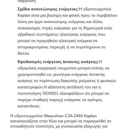
διάβρωση.
Σχέδια ανανεώσιμης ενέργειας:
Η υδροτουρμπίνα
Kaplan είναι μια βιώσιμη και φιλική προς το περιβάλλον
λύση για έργα ανανεώσιμης ενέργειας.και άλλες
ανανεώσιμες πηγές ενέργειας για τη δημιουργία ενός
υβριδικού συστήματος ηλεκτρικής ενέργειας που
μπορεί να προμηθεύει ηλεκτρική ενέργεια σε
απομακρυσμένες περιοχές ή να συμπληρώνει το
δίκτυο.
Εφοδιασμός ενέργειας έκτακτης ανάγκης:
Η
υδραυλική ενεργειακή τουρμπίνα μπορεί επίσης να
χρησιμοποιηθεί ως γεννήτρια ενέργειας έκτακτης
ανάγκης σε περίπτωση διακοπής ρεύματος ή φυσικών
καταστροφών.Η αξιόπιστη απόδοσή του και η
πιστοποίηση ISO9001 εξασφαλίζουν ότι μπορεί να
παρέχει σταθερή παροχή ενέργειας σε κρίσιμες
καταστάσεις.
Η υδροτουρμπίνα Wawushan CJA-2460 Kaplan
κατασκευάζεται στην Κίνα και μπορεί να παραγγελθεί σε
οποιαδήποτε ποσότητα, με συσκευασία εξαγωγής και