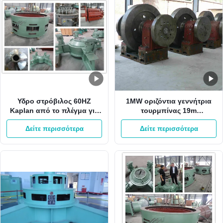
Υδρο στρόβιλος 60HZ
1MW οριζόντια γεννήτρια
Kaplan από το πλέγμα για
τουρμπίνας 19m
το μίνι υδρο στρόβιλο
μανομετρικό ύψος στήλης
Δείτε περισσότερα
Δείτε περισσότερα
Kaplan σταθμών κάθετο
νερού 6.2m3/S Kaplan