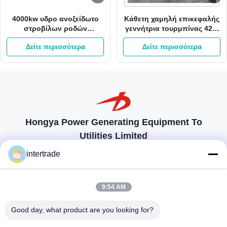
4000kw υδρο ανοξείδωτο
Κάθετη χαμηλή επικεφαλής
στροβίλων ροδών
γεννήτρια τουρμπίνας 42m
στροβίλων 400V Kaplan
980kw 3m3/S Kaplan
Δείτε περισσότερα
Δείτε περισσότερα
Kaplan νερού
Hongya Power Generating Equipment To
Utilities Limited
προσαρμοσμένες λύσεις για να ανταποκρίνονται στις απαιτήσεις των
intertrade
πελατών
Επικοινωνήστε
9:54 AM
Χωριό Anxi, πόλη Yuping, νομός Hongya, Κίνα
Good day, what product are you looking for?
86-28-37561966-8:00