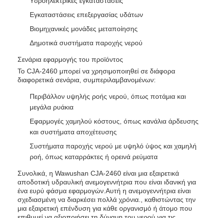
Υδροηλεκτρικές εγκαταστάσεις
Εγκαταστάσεις επεξεργασίας υδάτων
Βιομηχανικές μονάδες μεταποίησης
Δημοτικά συστήματα παροχής νερού
Σενάρια εφαρμογής του προϊόντος
Το CJA-2460 μπορεί να χρησιμοποιηθεί σε διάφορα
διαφορετικά σενάρια, συμπεριλαμβανομένων:
Περιβάλλον υψηλής ροής νερού, όπως ποτάμια και
μεγάλα ρυάκια
Εφαρμογές χαμηλού κόστους, όπως κανάλια άρδευσης
και συστήματα αποχέτευσης
Συστήματα παροχής νερού με υψηλό ύψος και χαμηλή
ροή, όπως καταρράκτες ή ορεινά ρεύματα
Συνολικά, η Wawushan CJA-2460 είναι μια εξαιρετικά
αποδοτική υδραυλική ανεμογεννήτρια που είναι ιδανική για
ένα ευρύ φάσμα εφαρμογών.Αυτή η ανεμογεννήτρια είναι
σχεδιασμένη να διαρκέσει πολλά χρόνια., καθιστώντας την
μια εξαιρετική επένδυση για κάθε οργανισμό ή άτομο που
επιθυμεί να αξιοποιήσει τη δύναμη του νερού για τις