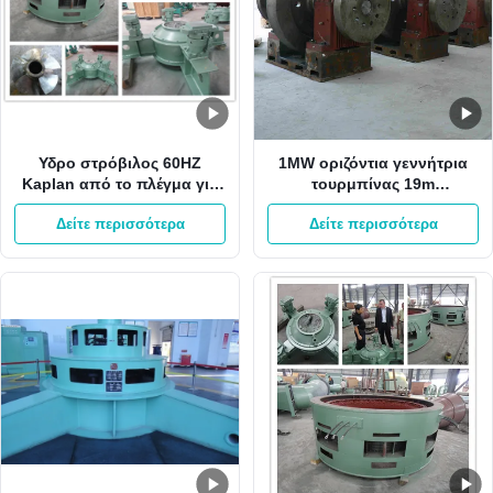
Υδρο στρόβιλος 60HZ
1MW οριζόντια γεννήτρια
Kaplan από το πλέγμα για
τουρμπίνας 19m
το μίνι υδρο στρόβιλο
μανομετρικό ύψος στήλης
Δείτε περισσότερα
Δείτε περισσότερα
Kaplan σταθμών κάθετο
νερού 6.2m3/S Kaplan