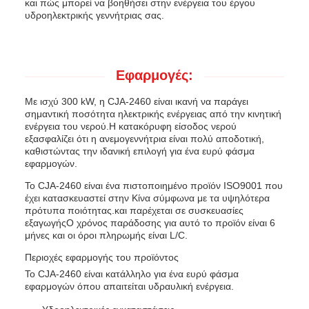
και πώς μπορεί να βοηθήσει στην ενέργεια του έργου
υδροηλεκτρικής γεννήτριας σας.
Εφαρμογές:
Με ισχύ 300 kW, η CJA-2460 είναι ικανή να παράγει
σημαντική ποσότητα ηλεκτρικής ενέργειας από την κινητική
ενέργεια του νερού.Η κατακόρυφη είσοδος νερού
εξασφαλίζει ότι η ανεμογεννήτρια είναι πολύ αποδοτική,
καθιστώντας την ιδανική επιλογή για ένα ευρύ φάσμα
εφαρμογών.
Το CJA-2460 είναι ένα πιστοποιημένο προϊόν ISO9001 που
έχει κατασκευαστεί στην Κίνα σύμφωνα με τα υψηλότερα
πρότυπα ποιότητας.και παρέχεται σε συσκευασίες
εξαγωγήςΟ χρόνος παράδοσης για αυτό το προϊόν είναι 6
μήνες και οι όροι πληρωμής είναι L/C.
Περιοχές εφαρμογής του προϊόντος
Το CJA-2460 είναι κατάλληλο για ένα ευρύ φάσμα
εφαρμογών όπου απαιτείται υδραυλική ενέργεια.