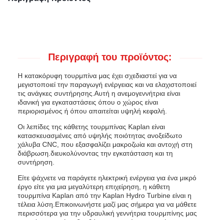
Περιγραφή του προϊόντος:
Η κατακόρυφη τουρμπίνα μας έχει σχεδιαστεί για να
μεγιστοποιεί την παραγωγή ενέργειας και να ελαχιστοποιεί
τις ανάγκες συντήρησης.Αυτή η ανεμογεννήτρια είναι
ιδανική για εγκαταστάσεις όπου ο χώρος είναι
περιορισμένος ή όπου απαιτείται υψηλή κεφαλή.
Οι λεπίδες της κάθετης τουρμπίνας Kaplan είναι
κατασκευασμένες από υψηλής ποιότητας ανοξείδωτο
χάλυβα CNC, που εξασφαλίζει μακροζωία και αντοχή στη
διάβρωση.διευκολύνοντας την εγκατάσταση και τη
συντήρηση.
Είτε ψάχνετε να παράγετε ηλεκτρική ενέργεια για ένα μικρό
έργο είτε για μια μεγαλύτερη επιχείρηση, η κάθετη
τουρμπίνα Kaplan από την Kaplan Hydro Turbine είναι η
τέλεια λύση.Επικοινωνήστε μαζί μας σήμερα για να μάθετε
περισσότερα για την υδραυλική γεννήτρια τουρμπίνης μας