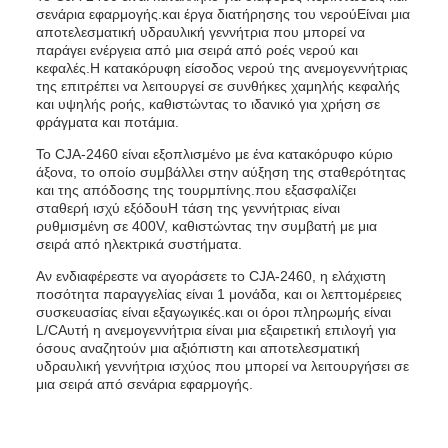
σενάρια εφαρμογής.και έργα διατήρησης του νερούΕίναι μια
αποτελεσματική υδραυλική γεννήτρια που μπορεί να
παράγει ενέργεια από μια σειρά από ροές νερού και
κεφαλές.Η κατακόρυφη είσοδος νερού της ανεμογεννήτριας
της επιτρέπει να λειτουργεί σε συνθήκες χαμηλής κεφαλής
και υψηλής ροής, καθιστώντας το ιδανικό για χρήση σε
φράγματα και ποτάμια.
Το CJA-2460 είναι εξοπλισμένο με ένα κατακόρυφο κύριο
άξονα, το οποίο συμβάλλει στην αύξηση της σταθερότητας
και της απόδοσης της τουρμπίνης.που εξασφαλίζει
σταθερή ισχύ εξόδουΗ τάση της γεννήτριας είναι
ρυθμισμένη σε 400V, καθιστώντας την συμβατή με μια
σειρά από ηλεκτρικά συστήματα.
Αν ενδιαφέρεστε να αγοράσετε το CJA-2460, η ελάχιστη
ποσότητα παραγγελίας είναι 1 μονάδα, και οι λεπτομέρειες
συσκευασίας είναι εξαγωγικές.και οι όροι πληρωμής είναι
L/CΑυτή η ανεμογεννήτρια είναι μια εξαιρετική επιλογή για
όσους αναζητούν μια αξιόπιστη και αποτελεσματική
υδραυλική γεννήτρια ισχύος που μπορεί να λειτουργήσει σε
μια σειρά από σενάρια εφαρμογής.