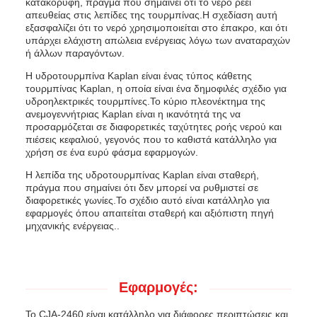
κατακόρυφη, πράγμα που σημαίνει ότι το νερό ρέει
απευθείας στις λεπίδες της τουρμπίνας.Η σχεδίαση αυτή
εξασφαλίζει ότι το νερό χρησιμοποιείται στο έπακρο, και ότι
υπάρχει ελάχιστη απώλεια ενέργειας λόγω των αναταραχών
ή άλλων παραγόντων.
Η υδροτουρμπίνα Kaplan είναι ένας τύπος κάθετης
τουρμπίνας Kaplan, η οποία είναι ένα δημοφιλές σχέδιο για
υδροηλεκτρικές τουρμπίνες.Το κύριο πλεονέκτημα της
ανεμογεννήτριας Kaplan είναι η ικανότητά της να
προσαρμόζεται σε διαφορετικές ταχύτητες ροής νερού και
πιέσεις κεφαλιού, γεγονός που το καθιστά κατάλληλο για
χρήση σε ένα ευρύ φάσμα εφαρμογών.
Η λεπίδα της υδροτουρμπίνας Kaplan είναι σταθερή,
πράγμα που σημαίνει ότι δεν μπορεί να ρυθμιστεί σε
διαφορετικές γωνίες.Το σχέδιο αυτό είναι κατάλληλο για
εφαρμογές όπου απαιτείται σταθερή και αξιόπιστη πηγή
μηχανικής ενέργειας..
Εφαρμογές:
Το CJA-2460 είναι κατάλληλο για διάφορες περιπτώσεις και