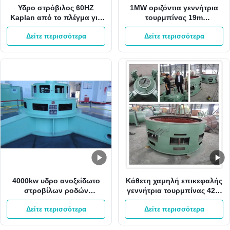
Υδρο στρόβιλος 60HZ
1MW οριζόντια γεννήτρια
Kaplan από το πλέγμα για
τουρμπίνας 19m
το μίνι υδρο στρόβιλο
μανομετρικό ύψος στήλης
Δείτε περισσότερα
Δείτε περισσότερα
Kaplan σταθμών κάθετο
νερού 6.2m3/S Kaplan
4000kw υδρο ανοξείδωτο
Κάθετη χαμηλή επικεφαλής
στροβίλων ροδών
γεννήτρια τουρμπίνας 42m
στροβίλων 400V Kaplan
980kw 3m3/S Kaplan
Δείτε περισσότερα
Δείτε περισσότερα
Kaplan νερού