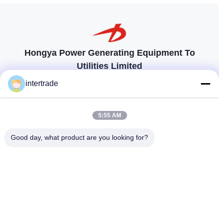
Hongya Power Generating Equipment To
Utilities Limited
προσαρμοσμένες λύσεις για να ανταποκρίνονται στις απαιτήσεις των
intertrade
πελατών
Επικοινωνήστε
5:55 AM
Χωριό Anxi, πόλη Yuping, νομός Hongya, Κίνα
Good day, what product are you looking for?
86-28-37561966-8:00
intertrade@sclida.com
Ακολουθήστε μας.