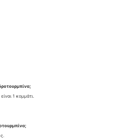
υδροτουρμπίνα;
είναι 1 κομμάτι.
ροτουρμπίνα;
ς.