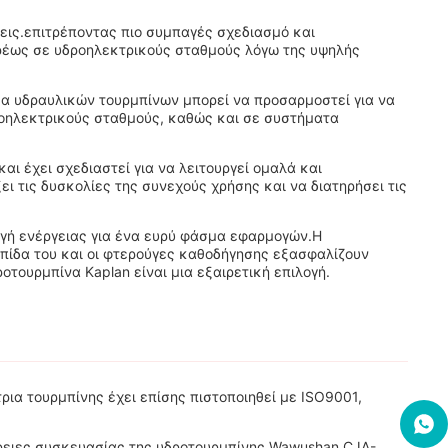
εις.επιτρέποντας πιο συμπαγές σχεδιασμό και
ευρέως σε υδροηλεκτρικούς σταθμούς λόγω της υψηλής
ημα υδραυλικών τουρμπίνων μπορεί να προσαρμοστεί για να
ροηλεκτρικούς σταθμούς, καθώς και σε συστήματα
αι έχει σχεδιαστεί για να λειτουργεί ομαλά και
ι τις δυσκολίες της συνεχούς χρήσης και να διατηρήσει τις
πηγή ενέργειας για ένα ευρύ φάσμα εφαρμογών.Η
επίδα του και οι φτερούγες καθοδήγησης εξασφαλίζουν
οτουρμπίνα Kaplan είναι μια εξαιρετική επιλογή.
ρια τουρμπίνης έχει επίσης πιστοποιηθεί με ISO9001,
έρειες συσκευασίας της υδροτουρμπίνης Wawushan CJA-