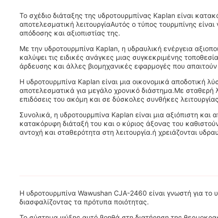
Το σχέδιο διάταξης της υδροτουρμπίνας Kaplan είναι κατα
αποτελεσματική λειτουργίαΑυτός ο τύπος τουρμπίνης είναι
απόδοσης και αξιοπιστίας της.
Με την υδροτουρμπίνα Kaplan, η υδραυλική ενέργεια αξιοπο
καλύψει τις ειδικές ανάγκες μιας συγκεκριμένης τοποθεσί
άρδευσης και άλλες βιομηχανικές εφαρμογές που απαιτούν
Η υδροτουρμπίνα Kaplan είναι μια οικονομικά αποδοτική λύσ
αποτελεσματικά για μεγάλο χρονικό διάστημα.Με σταθερή λε
επιδόσεις του ακόμη και σε δύσκολες συνθήκες λειτουργίας
Συνολικά, η υδροτουρμπίνα Kaplan είναι μια αξιόπιστη και
κατακόρυφη διάταξή του και ο κύριος άξονας του καθιστούν
αντοχή και σταθερότητα στη λειτουργία.ή χρειάζονται υδραυ
Η υδροτουρμπίνα Wawushan CJA-2460 είναι γνωστή για το υλ
διασφαλίζοντας τα πρότυπα ποιότητας.
Το σύστημα ψύξης αυτό βοηθά στη διατήρηση της θερμοκρα