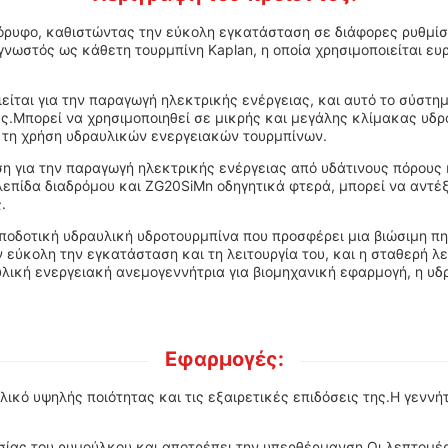
κόρυφο, καθιστώντας την εύκολη εγκατάσταση σε διάφορες ρυθμίσ
 γνωστός ως κάθετη τουρμπίνη Kaplan, η οποία χρησιμοποιείται 
ιείται για την παραγωγή ηλεκτρικής ενέργειας, και αυτό το σύστ
ας.Μπορεί να χρησιμοποιηθεί σε μικρής και μεγάλης κλίμακας υδ
 τη χρήση υδραυλικών ενεργειακών τουρμπίνων.
η για την παραγωγή ηλεκτρικής ενέργειας από υδάτινους πόρους κ
πίδα διαδρόμου και ZG20SiMn οδηγητικά φτερά, μπορεί να αντέξε
.
 αποδοτική υδραυλική υδροτουρμπίνα που προσφέρει μια βιώσιμη 
 εύκολη την εγκατάσταση και τη λειτουργία του, και η σταθερή λ
λική ενεργειακή ανεμογεννήτρια για βιομηχανική εφαρμογή, η υδρ
Εφαρμογές:
ικό υψηλής ποιότητας και τις εξαιρετικές επιδόσεις της.Η γεννήτ
σίας του ρυμούλκου και αποτρέπει την υπερθέρμανση.Οι λεπτομ