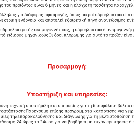
 του προϊόντος είναι 6 μήνες και η ελάχιστη ποσότητα παραγγελία
λληλος για διάφορες εφαρμογές, όπως μικροί υδροηλεκτρικοί στα
εκτρική ενέργεια και αποτελεί εξαιρετική πηγή ανανεώσιμης ενέ
υδροηλεκτρικής ανεμογεννήτριας, η υδροηλεκτρική ανεμογεννήτρ
από ειδικούς μηχανικούςΟι όροι πληρωμής για αυτό το προϊόν είν
Προσαρμογή:
Υποστήριξη και υπηρεσίες:
μένη τεχνική υποστήριξη και υπηρεσίες για τη διασφάλιση βέλτι
 εγκατάστασηςΠαρέχουμε επίσης προγράμματα κατάρτισης για χει
σίες τηλεπαρακολούθησης και διάγνωσης για τη βελτιστοποίηση 
θέσιμη 24 ώρες το 24ωρο για να βοηθήσει με τυχόν ερωτήσεις ή 