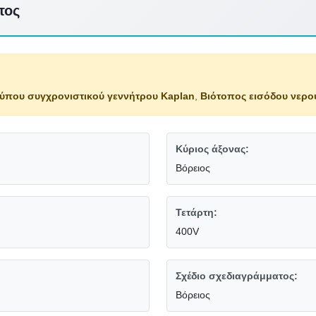
τος
ύπου συγχρονιστικού γεννήτρου Kaplan
,
Βιότοπος εισόδου νερο
Κύριος άξονας:
Βόρειος
Τετάρτη:
400V
Σχέδιο σχεδιαγράμματος:
Βόρειος