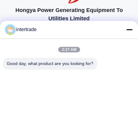
Hongya Power Generating Equipment To
Utilities Limited
προσαρμοσμένες λύσεις για να ανταποκρίνονται στις απαιτήσεις των
intertrade
πελατών
Επικοινωνήστε
2:27 AM
Χωριό Anxi, πόλη Yuping, νομός Hongya, Κίνα
Good day, what product are you looking for?
86-28-37561966-8:00
intertrade@sclida.com
Ακολουθήστε μας.
Γρήγοροι Σύνδεσμοι
Σπίτι
Προϊόντα
Περίπου εμείς
Γύρος εργοστασίων
Ποιοτικός έλεγχος