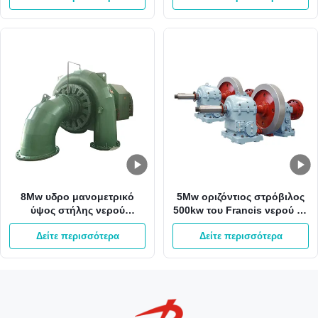
8Mw υδρο μανομετρικό
5Mw οριζόντιος στρόβιλος
ύψος στήλης νερού
500kw του Francis νερού με
στροβίλων 800kw του
το δρομέα ανοξείδωτου
Δείτε περισσότερα
Δείτε περισσότερα
Francis 65m γεννήτρια
τουρμπίνας του Francis