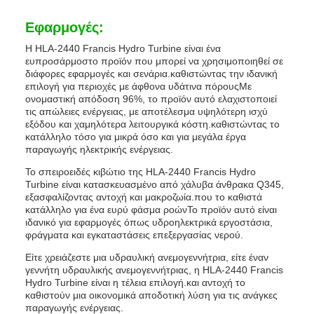
Εφαρμογές:
Η HLA-2440 Francis Hydro Turbine είναι ένα
ευπροσάρμοστο προϊόν που μπορεί να χρησιμοποιηθεί σε
διάφορες εφαρμογές και σενάρια.καθιστώντας την ιδανική
επιλογή για περιοχές με άφθονα υδάτινα πόρουςΜε
ονομαστική απόδοση 96%, το προϊόν αυτό ελαχιστοποιεί
τις απώλειες ενέργειας, με αποτέλεσμα υψηλότερη ισχύ
εξόδου και χαμηλότερα λειτουργικά κόστη.καθιστώντας το
κατάλληλο τόσο για μικρά όσο και για μεγάλα έργα
παραγωγής ηλεκτρικής ενέργειας.
Το σπειροειδές κιβώτιο της HLA-2440 Francis Hydro
Turbine είναι κατασκευασμένο από χάλυβα άνθρακα Q345,
εξασφαλίζοντας αντοχή και μακροζωία.που το καθιστά
κατάλληλο για ένα ευρύ φάσμα ροώνΤο προϊόν αυτό είναι
ιδανικό για εφαρμογές όπως υδροηλεκτρικά εργοστάσια,
φράγματα και εγκαταστάσεις επεξεργασίας νερού.
Είτε χρειάζεστε μια υδραυλική ανεμογεννήτρια, είτε έναν
γεννήτη υδραυλικής ανεμογεννήτριας, η HLA-2440 Francis
Hydro Turbine είναι η τέλεια επιλογή.και αντοχή το
καθιστούν μια οικονομικά αποδοτική λύση για τις ανάγκες
παραγωγής ενέργειας.