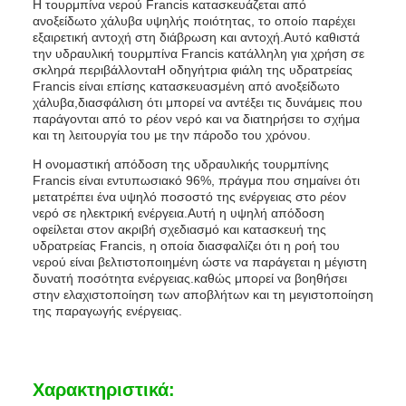
Η τουρμπίνα νερού Francis κατασκευάζεται από
ανοξείδωτο χάλυβα υψηλής ποιότητας, το οποίο παρέχει
εξαιρετική αντοχή στη διάβρωση και αντοχή.Αυτό καθιστά
την υδραυλική τουρμπίνα Francis κατάλληλη για χρήση σε
σκληρά περιβάλλονταΗ οδηγήτρια φιάλη της υδρατρείας
Francis είναι επίσης κατασκευασμένη από ανοξείδωτο
χάλυβα,διασφάλιση ότι μπορεί να αντέξει τις δυνάμεις που
παράγονται από το ρέον νερό και να διατηρήσει το σχήμα
και τη λειτουργία του με την πάροδο του χρόνου.
Η ονομαστική απόδοση της υδραυλικής τουρμπίνης
Francis είναι εντυπωσιακό 96%, πράγμα που σημαίνει ότι
μετατρέπει ένα υψηλό ποσοστό της ενέργειας στο ρέον
νερό σε ηλεκτρική ενέργεια.Αυτή η υψηλή απόδοση
οφείλεται στον ακριβή σχεδιασμό και κατασκευή της
υδρατρείας Francis, η οποία διασφαλίζει ότι η ροή του
νερού είναι βελτιστοποιημένη ώστε να παράγεται η μέγιστη
δυνατή ποσότητα ενέργειας.καθώς μπορεί να βοηθήσει
στην ελαχιστοποίηση των αποβλήτων και τη μεγιστοποίηση
της παραγωγής ενέργειας.
Χαρακτηριστικά: