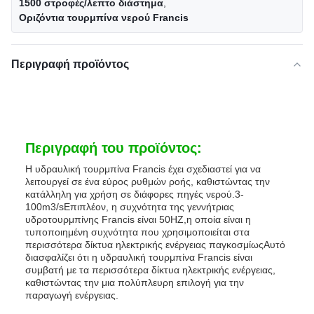
1500 στροφές/λεπτο διάστημα
,
Οριζόντια τουρμπίνα νερού Francis
Περιγραφή προϊόντος
Περιγραφή του προϊόντος:
Η υδραυλική τουρμπίνα Francis έχει σχεδιαστεί για να
λειτουργεί σε ένα εύρος ρυθμών ροής, καθιστώντας την
κατάλληλη για χρήση σε διάφορες πηγές νερού.3-
100m3/sΕπιπλέον, η συχνότητα της γεννήτριας
υδροτουρμπίνης Francis είναι 50HZ,η οποία είναι η
τυποποιημένη συχνότητα που χρησιμοποιείται στα
περισσότερα δίκτυα ηλεκτρικής ενέργειας παγκοσμίωςΑυτό
διασφαλίζει ότι η υδραυλική τουρμπίνα Francis είναι
συμβατή με τα περισσότερα δίκτυα ηλεκτρικής ενέργειας,
καθιστώντας την μια πολύπλευρη επιλογή για την
παραγωγή ενέργειας.