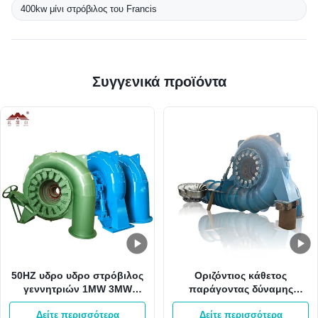
400kw μίνι στρόβιλος του Francis
Συγγενικά προϊόντα
50HZ υδρο υδρο στρόβιλος
Οριζόντιος κάθετος
γεννητριών 1MW 3MW
παράγοντας δύναμης
Pelton Francis δύναμης
γεννητριών 2000kw 0,8
Δείτε περισσότερα
Δείτε περισσότερα
υδροηλεκτρικής ενέργειας