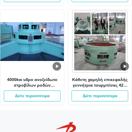
4000kw υδρο ανοξείδωτο
Κάθετη χαμηλή επικεφαλής
στροβίλων ροδών
γεννήτρια τουρμπίνας 42m
στροβίλων 400V Kaplan
980kw 3m3/S Kaplan
Δείτε περισσότερα
Δείτε περισσότερα
Kaplan νερού