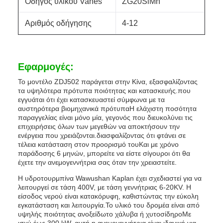
Οδηγός υλικού Vanes
ZG20SiMn
Αριθμός οδήγησης
4-12
Εφαρμογές:
Το μοντέλο ZDJ502 παράγεται στην Κίνα, εξασφαλίζοντας
τα υψηλότερα πρότυπα ποιότητας και κατασκευής.που
εγγυάται ότι έχει κατασκευαστεί σύμφωνα με τα
αυστηρότερα βιομηχανικά πρότυπαΗ ελάχιστη ποσότητα
παραγγελίας είναι μόνο μία, γεγονός που διευκολύνει τις
επιχειρήσεις όλων των μεγεθών να αποκτήσουν την
ενέργεια που χρειάζονται.διασφαλίζοντας ότι φτάνει σε
τέλεια κατάσταση στον προορισμό τουΚαι με χρόνο
παράδοσης 6 μηνών, μπορείτε να είστε σίγουροι ότι θα
έχετε την ανεμογεννήτρια σας όταν την χρειαστείτε.
Η υδροτουρμπίνα Wawushan Kaplan έχει σχεδιαστεί για να
λειτουργεί σε τάση 400V, με τάση γεννήτριας 6-20KV. Η
είσοδος νερού είναι κατακόρυφη, καθιστώντας την εύκολη
εγκατάσταση και λειτουργία.Το υλικό του δρομέα είναι από
υψηλής ποιότητας ανοξείδωτο χάλυβα ή χυτοσίδηροΜε