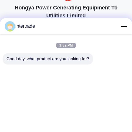
Hongya Power Generating Equipment To
Utilities Limited
προσαρμοσμένες λύσεις για να ανταποκρίνονται στις απαιτήσεις των
intertrade
πελατών
Επικοινωνήστε
3:32 PM
Χωριό Anxi, πόλη Yuping, νομός Hongya, Κίνα
Good day, what product are you looking for?
86-28-37561966-8:00
intertrade@sclida.com
Ακολουθήστε μας.
Γρήγοροι Σύνδεσμοι
Σπίτι
Προϊόντα
Περίπου εμείς
Γύρος εργοστασίων
Ποιοτικός έλεγχος