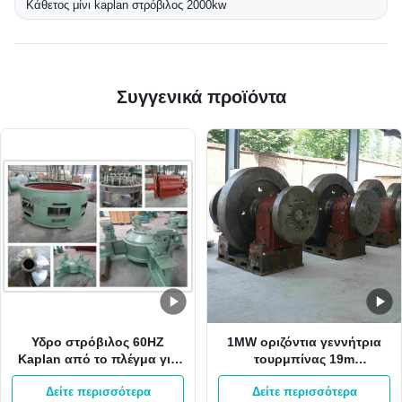
Κάθετος μίνι kaplan στρόβιλος 2000kw
Συγγενικά προϊόντα
Υδρο στρόβιλος 60HZ
1MW οριζόντια γεννήτρια
Kaplan από το πλέγμα για
τουρμπίνας 19m
το μίνι υδρο στρόβιλο
μανομετρικό ύψος στήλης
Δείτε περισσότερα
Δείτε περισσότερα
Kaplan σταθμών κάθετο
νερού 6.2m3/S Kaplan