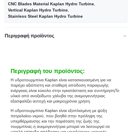
CNC Blades Material Kaplan Hydro Turbine
,
Vertical Kaplan Hydro Turbine
,
Stainless Steel Kaplan Hydro Turbine
Περιγραφή προϊόντος
Περιγραφή του προϊόντος:
Η υδροτουρμπίνα Kaplan είναι κατασκευασμένη για να
παρέχει αξιόπιστη και σταθερή απόδοση παραγωγής
ενέργειας.είναι εύκολο στην εγκατάσταση και συντήρησηΤο
υλικό από ανοξείδωτο χάλυβα της ανεμογεννήτριας
εξασφαλίζει αντοχή και μακροχρόνια χρήση.
Η υδροτουρμπίνα Kaplan είναι εξοπλισμένη με ψύξη
πετρελαίου-νερού, που βοηθά στην πρόληψη της
υπερθέρμανσης και την παράταση της ζωής της
τουρμπίνας.η ανεμογεννήτρια μπορεί να λειτουργεί σε
υψηλά επίπεδα απόδοσης για μεγαλύτερες χρονικές