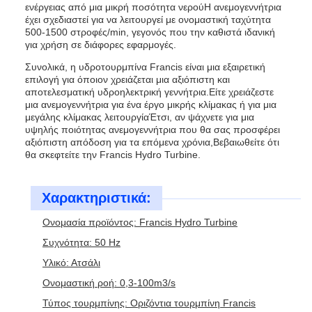
ενέργειας από μια μικρή ποσότητα νερούΗ ανεμογεννήτρια
έχει σχεδιαστεί για να λειτουργεί με ονομαστική ταχύτητα
500-1500 στροφές/min, γεγονός που την καθιστά ιδανική
για χρήση σε διάφορες εφαρμογές.
Συνολικά, η υδροτουρμπίνα Francis είναι μια εξαιρετική
επιλογή για όποιον χρειάζεται μια αξιόπιστη και
αποτελεσματική υδροηλεκτρική γεννήτρια.Είτε χρειάζεστε
μια ανεμογεννήτρια για ένα έργο μικρής κλίμακας ή για μια
μεγάλης κλίμακας λειτουργίαΈτσι, αν ψάχνετε για μια
υψηλής ποιότητας ανεμογεννήτρια που θα σας προσφέρει
αξιόπιστη απόδοση για τα επόμενα χρόνια,Βεβαιωθείτε ότι
θα σκεφτείτε την Francis Hydro Turbine.
Χαρακτηριστικά:
Ονομασία προϊόντος: Francis Hydro Turbine
Συχνότητα: 50 Hz
Υλικό: Ατσάλι
Ονομαστική ροή: 0,3-100m3/s
Τύπος τουρμπίνης: Οριζόντια τουρμπίνη Francis