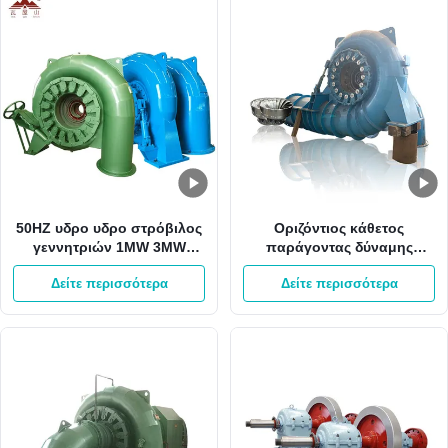
50HZ υδρο υδρο στρόβιλος
Οριζόντιος κάθετος
γεννητριών 1MW 3MW
παράγοντας δύναμης
Pelton Francis δύναμης
γεννητριών 2000kw 0,8
Δείτε περισσότερα
Δείτε περισσότερα
υδροηλεκτρικής ενέργειας