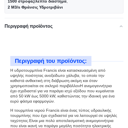
1500 στροφές/λεπτο διάστημα
,
2 M3/s Φράνσις Υδροτριβάνι
Περιγραφή προϊόντος
Περιγραφή του προϊόντος:
Η υδροτουρμπίνα Francis είναι κατασκευασμένη από
υψηλής ποιότητας ανοξείδωτο χάλυβα, το οποίο την
καθιστά ανθεκτική στη διάβρωση.ακόμη και όταν
χρησιμοποιείται σε σκληρό περιβάλλονΗ ανεμογεννήτρια
έχει σχεδιαστεί για να παράγει ισχύ εξόδου που κυμαίνεται
από 50 kW έως 5000 kW, καθιστώντας την ιδανική για ένα
ευρύ φάσμα εφαρμογών.
Η τουρμπίνα νερού Francis είναι ένας τύπος υδραυλικής
τουρμπίνης που έχει σχεδιαστεί για να λειτουργεί σε υψηλές
ταχύτητες.Είναι μια πολύ αποτελεσματική ανεμογεννήτρια
που είναι ικανή να παράγει μεγάλη ποσότητα ηλεκτρικής