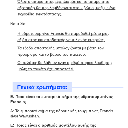
Όλος ο απαραίτητος εξοπλισμός και τα απαραίτητα
αξεσουάρ θα περιλαμβάνονται στο κιβώτιο, μαζί με ένα
εγχειρίδιο εγκατάστασης.
Ναυτιλία:
Η υδροτουρμπίνα Francis θα παραδοθεί μέσω μιας
αξιόπιστης και αποδοτικής ναυτιλιακής εταιρείας.
Τα έξοδα αποστολής υπολογίζονται με βάση τον
προορισμό και το βάρος του πακέτου.
Οι πελάτες θα λάβουν έναν αριθμό παρακολούθησης
μόλις το πακέτο έχει αποσταλεί.
Γενικά ερωτήματα:
Ε: Ποιο είναι το εμπορικό σήμα της υδροτουρμπίνας
Francis;
Α: Το εμπορικό σήμα της υδραυλικής τουρμπίνας Francis
είναι Wawushan.
Ε: Ποιος είναι ο αριθμός μοντέλου αυτής της