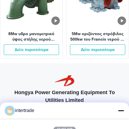
8Mw υδρο μανομετρικό
5Mw οριζόντιος στρόβιλος
ύψος στήλης νερού
500kw του Francis νερού με
στροβίλων 800kw του
το δρομέα ανοξείδωτου
Δείτε περισσότερα
Δείτε περισσότερα
Francis 65m γεννήτρια
τουρμπίνας του Francis
Hongya Power Generating Equipment To
Utilities Limited
προσαρμοσμένες λύσεις για να ανταποκρίνονται στις απαιτήσεις των
intertrade
πελατών
Επικοινωνήστε