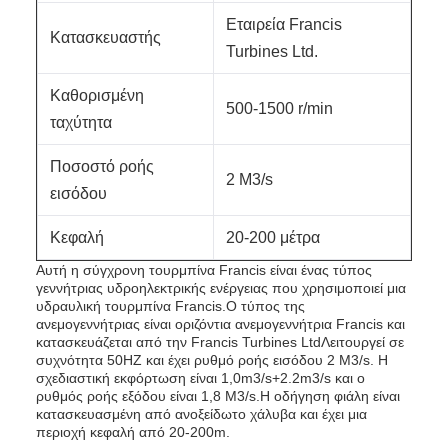
Εταιρεία Francis
Κατασκευαστής
Turbines Ltd.
Καθορισμένη
500-1500 r/min
ταχύτητα
Ποσοστό ροής
2 M3/s
εισόδου
Κεφαλή
20-200 μέτρα
Αυτή η σύγχρονη τουρμπίνα Francis είναι ένας τύπος
γεννήτριας υδροηλεκτρικής ενέργειας που χρησιμοποιεί μια
υδραυλική τουρμπίνα Francis.Ο τύπος της
ανεμογεννήτριας είναι οριζόντια ανεμογεννήτρια Francis και
κατασκευάζεται από την Francis Turbines LtdΛειτουργεί σε
συχνότητα 50HZ και έχει ρυθμό ροής εισόδου 2 M3/s. Η
σχεδιαστική εκφόρτωση είναι 1,0m3/s+2.2m3/s και ο
ρυθμός ροής εξόδου είναι 1,8 M3/s.Η οδήγηση φιάλη είναι
κατασκευασμένη από ανοξείδωτο χάλυβα και έχει μια
περιοχή κεφαλή από 20-200m.