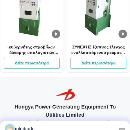
κυβερνήτης στροβίλων
ΣΥΝΕΧΉΣ έξυπνος έλεγχος
δύναμης υπολογιστών
εναλλασσόμενου ρεύματος
μικροϋπολογιστών
κυβερνητών 220V
Δείτε περισσότερα
Δείτε περισσότερα
κυβερνητών ταχύτητας
στροβίλων νερού LG
στροβίλων 60hz Pelton
ψηφιακός
Hongya Power Generating Equipment To
Utilities Limited
προσαρμοσμένες λύσεις για να ανταποκρίνονται στις απαιτήσεις των
πελατών
intertrade