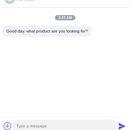
Επικοινωνήστε
2:43 AM
Χωριό Anxi, πόλη Yuping, νομός Hongya, Κίνα
Good day, what product are you looking for?
86-28-37561966-8:00
intertrade@sclida.com
Ακολουθήστε μας.
Γρήγοροι Σύνδεσμοι
Σπίτι
Προϊόντα
Περίπου εμείς
Γύρος εργοστασίων
Ποιοτικός έλεγχος
Μας ελάτε σε επαφή με
Ζητήστε ένα απόσπασμα
Ειδήσεις
Copyright © 2022-2026 Hongya Power Generating Equipment To Utilities
Limited. Όλα τα δικαιώματα διατηρούνται.