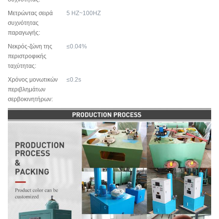
Μετρώντας σειρά
5 HZ~100HZ
συχνότητας
παραγωγής:
Νεκρός-ζώνη της
≤0.04%
περιστροφικής
ταχύτητας:
Χρόνος μονωτικών
≤0.2s
περιβλημάτων
σερβοκινητήρων: