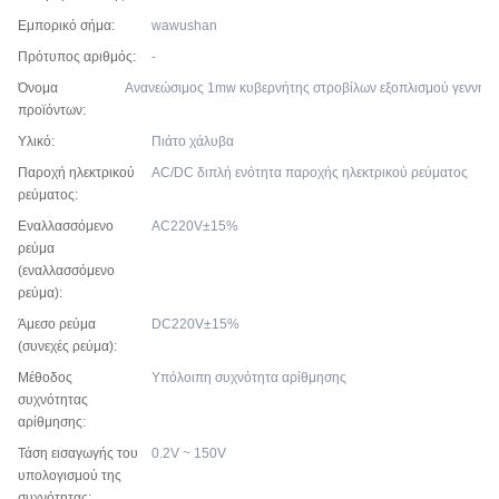
Εμπορικό σήμα:
wawushan
Πρότυπος αριθμός:
-
Όνομα
Ανανεώσιμος 1mw κυβερνήτης στροβίλων εξοπλισμ
προϊόντων:
Υλικό:
Πιάτο χάλυβα
Παροχή ηλεκτρικού
AC/DC διπλή ενότητα παροχής ηλεκτρικού ρεύματος
ρεύματος:
Εναλλασσόμενο
AC220V±15%
ρεύμα
(εναλλασσόμενο
ρεύμα):
Άμεσο ρεύμα
DC220V±15%
(συνεχές ρεύμα):
Μέθοδος
Υπόλοιπη συχνότητα αρίθμησης
συχνότητας
αρίθμησης:
Τάση εισαγωγής του
0.2V ~ 150V
υπολογισμού της
συχνότητας: