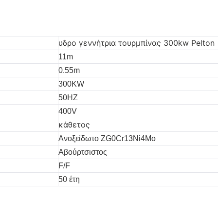
υδρο γεννήτρια τουρμπίνας 300kw Pelton
11m
0.55m
300KW
50HZ
400V
κάθετος
Ανοξείδωτο ZG0Cr13Ni4Mo
Αβούρτσιστος
F/F
50 έτη