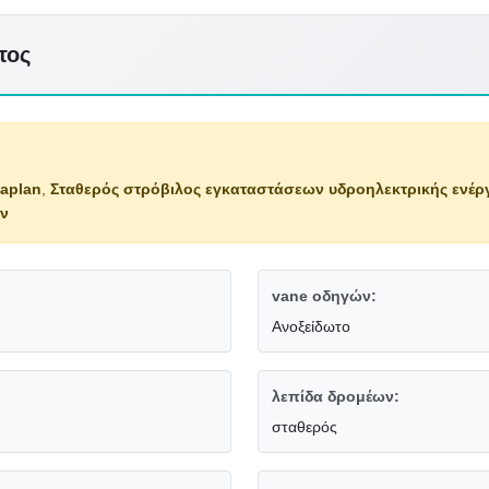
τος
Kaplan
,
Σταθερός στρόβιλος εγκαταστάσεων υδροηλεκτρικής ενέρ
ων
vane οδηγών:
Ανοξείδωτο
λεπίδα δρομέων:
σταθερός