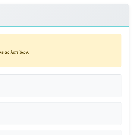
γειας λεπίδων
,