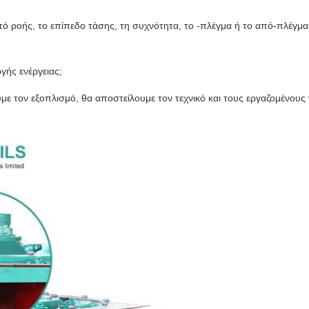
τό ροής, το επίπεδο τάσης, τη συχνότητα, το -πλέγμα ή το από-πλέγμ
γής ενέργειας;
ε τον εξοπλισμό, θα αποστείλουμε τον τεχνικό και τους εργαζομένους 