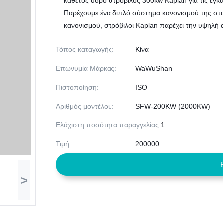
κάθετος υδρο στρόβιλος 300kw Kaplan για τις εγ
Παρέχουμε ένα διπλό σύστημα κανονισμού της σταθ
κανονισμού, στρόβιλοι Kaplan παρέχει την υψηλή α
Τόπος καταγωγής:
Κίνα
Επωνυμία Μάρκας:
WaWuShan
Πιστοποίηση:
ISO
Αριθμός μοντέλου:
SFW-200KW (2000KW)
Ελάχιστη ποσότητα παραγγελίας:
1
Τιμή:
200000
>