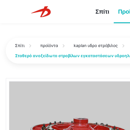
Σπίτι
Προ
Σπίτι
προϊόντα
kaplan υδρο στρόβιλος
Σταθερό ανοξείδωτο στροβίλων εγκαταστάσεων υδροηλεκ