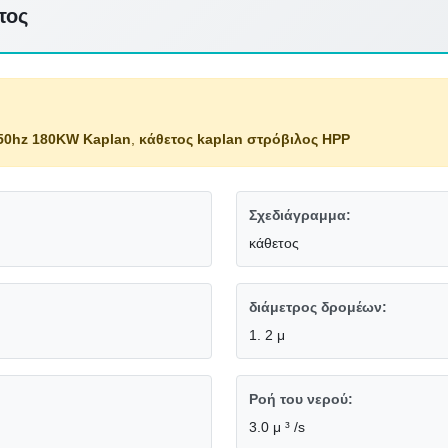
τος
50hz 180KW Kaplan
,
κάθετος kaplan στρόβιλος HPP
Σχεδιάγραμμα:
κάθετος
διάμετρος δρομέων:
1. 2 μ
Ροή του νερού:
3.0 μ ³ /s