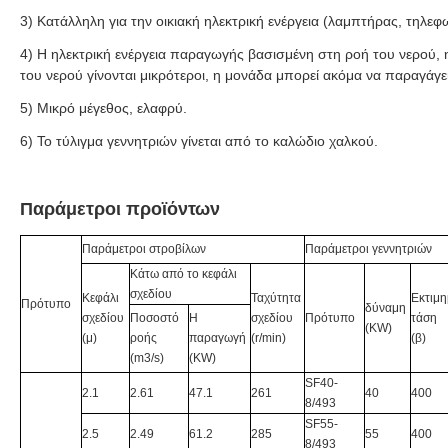
3) Κατάλληλη για την οικιακή ηλεκτρική ενέργεια (λαμπτήρας, τηλε
4) Η ηλεκτρική ενέργεια παραγωγής βασισμένη στη ροή του νερού, η
του νερού γίνονται μικρότεροι, η μονάδα μπορεί ακόμα να παραγάγει
5) Μικρό μέγεθος, ελαφρύ.
6) Το τύλιγμα γεννητριών γίνεται από το καλώδιο χαλκού.
Παράμετροι προϊόντων
Παράμετροι στροβίλων
Παράμετροι γεννητριών
Κάτω από το κεφάλι
σχεδίου
Κεφάλι
Ταχύτητα
Εκτιμη
Πρότυπο
δύναμη
σχεδίου
Ποσοστό
Η
σχεδίου
Πρότυπο
τάση
(KW)
(μ)
ροής
παραγωγή
(r/min)
(β)
(m3/s)
(KW)
SF40-
2.1
2.61
47.1
261
40
400
8/493
SF55-
2.5
2.49
61.2
285
55
400
8/493