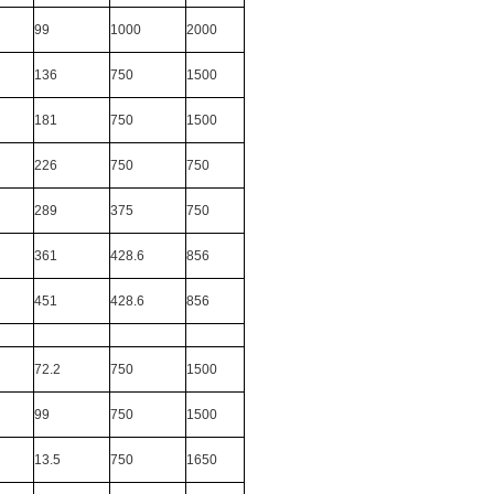
99
1000
2000
136
750
1500
181
750
1500
226
750
750
289
375
750
361
428.6
856
451
428.6
856
72.2
750
1500
99
750
1500
13.5
750
1650