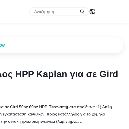
0KW
ος HPP Kaplan για σε Gird
ος HPP Kaplan για σε Gird
 για σε Gird 50hz 60hz HPP Πλεονεκτήματα προϊόντων 1) Απλή
κτή εγκατάσταση καναλιών, ποιος κατάλληλος για το χαμηλό
ην οικιακή ηλεκτρική ενέργεια (λαμπτήρας, ...