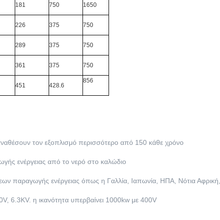
181
750
1650
226
375
750
289
375
750
361
375
750
856
451
428.6
 αναθέσουν τον εξοπλισμό περισσότερο από 150 κάθε χρόνο
ωγής ενέργειας από το νερό στο καλώδιο
ων παραγωγής ενέργειας όπως η Γαλλία, Ιαπωνία, ΗΠΑ, Νότια Αφρική, 
00V, 6.3KV. η ικανότητα υπερβαίνει 1000kw με 400V