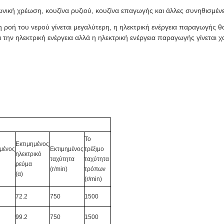
φωνική χρέωση, κουζίνα ρυζιού, κουζίνα επαγωγής και άλλες συνηθισμέν
 ροή του νερού γίνεται μεγαλύτερη, η ηλεκτρική ενέργεια παραγωγής θ
 την ηλεκτρική ενέργεια αλλά η ηλεκτρική ενέργεια παραγωγής γίνεται 
Το
Εκτιμημένος
μένος
Εκτιμημένος
τρέξιμο
ηλεκτρικό
ταχύτητα
ταχύτητα
ρεύμα
(r/min)
τρόπων
(α)
(r/min)
72.2
750
1500
99.2
750
1500