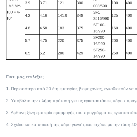
ZD760-
SF1
3.9
3.71
121
300
100
400
LM/LMY-
008/590
100 = 4-
SF1
4.2
4.16
141.9
348
125
400
10°
2516/990
SF160-
4.8
4.58
183
375
160
400
16/990
SF200-
5.7
4.75
220
375
200
400
16/990
SF250-
6.5
5.2
280
429
250
400
14/990
Γιατί μας επιλέξτε;
1.
Περισσότερο από 20 έτη εμπειρίας βιομηχανίας, εγκαθιστούν να
2. Υποβάλτε την πλήρη πρόταση για τις εγκαταστάσεις υδρο παραγ
3. Άφθονη ξένη εμπειρία εφαρμογής του προγράμματος εγκαταστάσε
4. Σχέδιο και κατασκευή της υδρο γεννήτριας ισχύος με την τάση 4