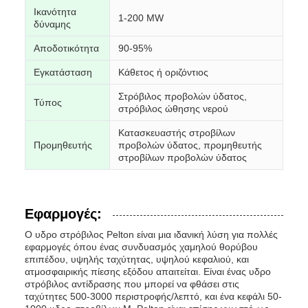
Ικανότητα
1-200 MW
δύναμης
Αποδοτικότητα
90-95%
Εγκατάσταση
Κάθετος ή οριζόντιος
Στρόβιλος προβολών ύδατος,
Τύπος
στρόβιλος ώθησης νερού
Κατασκευαστής στροβίλων
Προμηθευτής
προβολών ύδατος, προμηθευτής
στροβίλων προβολών ύδατος
Εφαρμογές:
Ο υδρο στρόβιλος Pelton είναι μια ιδανική λύση για πολλές
εφαρμογές όπου ένας συνδυασμός χαμηλού θορύβου
επιπέδου, υψηλής ταχύτητας, υψηλού κεφαλιού, και
ατμοσφαιρικής πίεσης εξόδου απαιτείται. Είναι ένας υδρο
στρόβιλος αντίδρασης που μπορεί να φθάσει στις
ταχύτητες 500-3000 περιστροφής/λεπτό, και ένα κεφάλι 50-