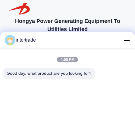
Hongya Power Generating Equipment To
Utilities Limited
προσαρμοσμένες λύσεις για να ανταποκρίνονται στις απαιτήσεις των
intertrade
πελατών
Επικοινωνήστε
4:08 PM
Χωριό Anxi, πόλη Yuping, νομός Hongya, Κίνα
Good day, what product are you looking for?
86-28-37561966-8:00
intertrade@sclida.com
Ακολουθήστε μας.
Γρήγοροι Σύνδεσμοι