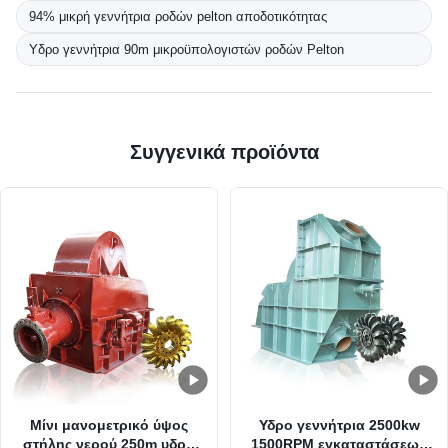
94% μικρή γεννήτρια ροδών pelton αποδοτικότητας
Υδρο γεννήτρια 90m μικροϋπολογιστών ροδών Pelton
Συγγενικά προϊόντα
Μίνι μανομετρικό ύψος
Υδρο γεννήτρια 2500kw
στήλης νερού 250m υδρο
1500RPM εγκαταστάσεων