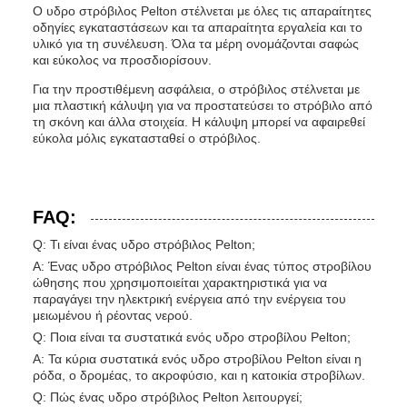
Ο υδρο στρόβιλος Pelton στέλνεται με όλες τις απαραίτητες
οδηγίες εγκαταστάσεων και τα απαραίτητα εργαλεία και το
υλικό για τη συνέλευση. Όλα τα μέρη ονομάζονται σαφώς
και εύκολος να προσδιορίσουν.
Για την προστιθέμενη ασφάλεια, ο στρόβιλος στέλνεται με
μια πλαστική κάλυψη για να προστατεύσει το στρόβιλο από
τη σκόνη και άλλα στοιχεία. Η κάλυψη μπορεί να αφαιρεθεί
εύκολα μόλις εγκατασταθεί ο στρόβιλος.
FAQ:
Q: Τι είναι ένας υδρο στρόβιλος Pelton;
Α: Ένας υδρο στρόβιλος Pelton είναι ένας τύπος στροβίλου
ώθησης που χρησιμοποιείται χαρακτηριστικά για να
παραγάγει την ηλεκτρική ενέργεια από την ενέργεια του
μειωμένου ή ρέοντας νερού.
Q: Ποια είναι τα συστατικά ενός υδρο στροβίλου Pelton;
Α: Τα κύρια συστατικά ενός υδρο στροβίλου Pelton είναι η
ρόδα, ο δρομέας, το ακροφύσιο, και η κατοικία στροβίλων.
Q: Πώς ένας υδρο στρόβιλος Pelton λειτουργεί;