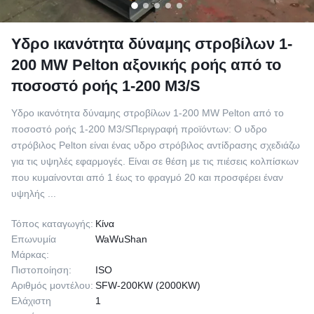
Υδρο ικανότητα δύναμης στροβίλων 1-
200 MW Pelton αξονικής ροής από το
ποσοστό ροής 1-200 M3/S
Υδρο ικανότητα δύναμης στροβίλων 1-200 MW Pelton από το
ποσοστό ροής 1-200 M3/SΠεριγραφή προϊόντων: Ο υδρο
στρόβιλος Pelton είναι ένας υδρο στρόβιλος αντίδρασης σχεδιάζω
για τις υψηλές εφαρμογές. Είναι σε θέση με τις πιέσεις κολπίσκων
που κυμαίνονται από 1 έως το φραγμό 20 και προσφέρει έναν
υψηλής ...
Τόπος καταγωγής:
Κίνα
Επωνυμία
WaWuShan
Μάρκας:
Πιστοποίηση:
ISO
Αριθμός μοντέλου:
SFW-200KW (2000KW)
Ελάχιστη
1