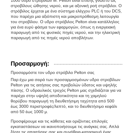
1000 υδρο στροβίλων Μ. Pelton είναι επίσης γνωστό ως
στροβίλους ώθησης νερού, και με αξονική ροή στρόβιλοι. Ο
στρόβιλος έρχεται με ένα σύστημα ελέγχου PLC ή του DCS,
που παρέχει μια αξιόπιστη και μακροπρόθεσμη λειτουργία
του στροβίλου. Ο υδρο στρόβιλος Pelton είναι κατάλληλος
για ένα ευρύ φάσμα των εφαρμογών, όπως η ενεργειακή
παραγωγή από τις φυσικές πηγές νερού, και την ηλεκτρική
παραγωγή από τις πηγές νερού αποβλήτων.
Προσαρμογή:
Προσαρμόστε τον υδρο στρόβιλο Pelton σας
Παρ:έχω μια σειρά των προσαρμοσμένων υδρο στροβίλων
Pelton για τις αιτήσεις σας προβολών ύδατος και υψηλής
πίεσης. Ο υδραυλικός τροχός Pelton μας σχεδιάζεται για να
παρέχει στην υψηλή αποδοτικότητα και τη χαμηλού
θορύβου παραγωγή τη διευθετήσιμη ταχύτητα από 500
έως 3000 περιστροφές/λεπτό, και το διευθετήσιμο κεφάλι
από 50 έως 1000 μ.
Προσφέρουμε και τις κάθετες και οριζόντιες επιλογές
εγκαταστάσεων να ικανοποιήσουμε τις ανάγκες σας. Απλά
ξέρτε τις απαιτήσεις σας και συνήθεια-κατασκευή ένας