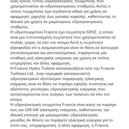
ένας κοινός τύπος υδροηλεκτρικής τουρμπίνης που
χρησιμοποιείται σε υδροηλεκτρικούς σταθμούς.Αυτός ο
τύπος τουρμπίνας έχει σχεδιαστεί ειδικά για χρήση σε
εφαρμογές χαμηλής έως μεσαίας κεφαλής, καθιστώντας το
ιδανικό για χρήση σε μικρότερους υδροηλεκτρικούς
σταθμούς.
Η υδροτουρμπίνα Francis έχει συχνότητα 50HZ, η οποία
είναι μια τυποποιημένη συχνότητα που χρησιμοποιείται σε
πολλές χώρες σε όλο τον κόσμο.Αυτή η συχνότητα
εξασφαλίζει ότι η ανεμογεννήτρια είναι σε θέση να λειτουργεί
αποτελεσματικά και αποτελεσματικά, παράγοντας μια
σταθερή ροή ηλεκτρικής ενέργειας για χρήση σε σπίτια,
επιχειρήσεις και άλλες εφαρμογές.
Η Francis Hydro Turbine κατασκευάζεται από την Francis
Turbines Ltd., έναν κορυφαίο κατασκευαστή
υδροηλεκτρικού εξοπλισμού παραγωγής ηλεκτρικής
ενέργειας.είναι σε θέση να παράγει υψηλής ποιότητας και
αξιόπιστες γεννήτριες υδροηλεκτρικής ενέργειας που
ανταποκρίνονται στις ανάγκες των πελατών σε όλο τον
κόσμο.
Η υδροηλεκτρική τουρμπίνα Francis είναι ικανή να παράγει
έως και 100 kW ηλεκτρικής ενέργειας, καθιστώντας την
ιδανική επιλογή για μικρομεσαίες υδροηλεκτρικές
μονάδες.Αν θέλετε να παράγετε ηλεκτρική ενέργεια για το
σπίτι σας, επιχειρηματική, ή άλλη εφαρμογή, η Francis