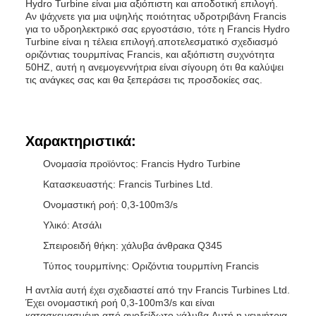
Hydro Turbine είναι μια αξιόπιστη και αποδοτική επιλογή.
Αν ψάχνετε για μια υψηλής ποιότητας υδροτριβάνη Francis
για το υδροηλεκτρικό σας εργοστάσιο, τότε η Francis Hydro
Turbine είναι η τέλεια επιλογή.αποτελεσματικό σχεδιασμό
οριζόντιας τουρμπίνας Francis, και αξιόπιστη συχνότητα
50HZ, αυτή η ανεμογεννήτρια είναι σίγουρη ότι θα καλύψει
τις ανάγκες σας και θα ξεπεράσει τις προσδοκίες σας.
Χαρακτηριστικά:
Ονομασία προϊόντος: Francis Hydro Turbine
Κατασκευαστής: Francis Turbines Ltd.
Ονομαστική ροή: 0,3-100m3/s
Υλικό: Ατσάλι
Σπειροειδή θήκη: χάλυβα άνθρακα Q345
Τύπος τουρμπίνης: Οριζόντια τουρμπίνη Francis
Η αντλία αυτή έχει σχεδιαστεί από την Francis Turbines Ltd.
Έχει ονομαστική ροή 0,3-100m3/s και είναι
κατασκευασμένη από ανοξείδωτο χάλυβα.Αυτή η γεννήτρια