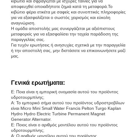
κιβώτιο και σφραγίζεται με ισχυρές ταινίες για να
αποφευχθεί οποιαδήποτε ζημιά κατά τη μεταφορά.Το
κιβώτιο φέρει ετικέτα με σαφείς και συνοπτικές πληροφορίες
για να εξασφαλίζεται ο σωστός χειρισμός και εύκολη
αναγνώριση.
Η ομάδα αποστολής μας συνεργάζεται με αξιόπιστους
μεταφορείς για να εξασφαλίσει την ταχεία παράδοση της
παραγγελίας σας.
Για τυχόν ερωτήσεις ή ανησυχίες σχετικά με την παραγγελία
ή την αποστολή σας, μην διστάσετε να επικοινωνήσετε μαζί
μας.
Γενικά ερωτήματα:
Ε: Ποια είναι η εμπορική ονομασία αυτού του προϊόντος
υδροτουρμπίνης;
Α: Το εμπορικό σήμα αυτού του προϊόντος υδροστροβίλων
είναι Micro Mini Small Water Francis Pelton Turgo Kaplan
Hydro Hydro Electric Turbine Permanent Magnet
Generator Alternator.
Ε: Ποιος είναι ο αριθμός μοντέλου αυτού του προϊόντος
υδροτουρμπίνης;
Α: Ο αριθμός μοντέλου αυτού του προϊόντος