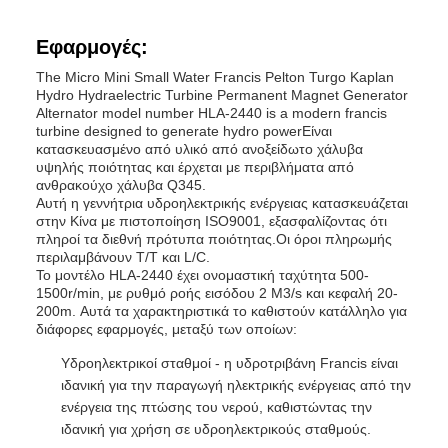
Εφαρμογές:
The Micro Mini Small Water Francis Pelton Turgo Kaplan
Hydro Hydraelectric Turbine Permanent Magnet Generator
Alternator model number HLA-2440 is a modern francis
turbine designed to generate hydro powerΕίναι
κατασκευασμένο από υλικό από ανοξείδωτο χάλυβα
υψηλής ποιότητας και έρχεται με περιβλήματα από
ανθρακούχο χάλυβα Q345.
Αυτή η γεννήτρια υδροηλεκτρικής ενέργειας κατασκευάζεται
στην Κίνα με πιστοποίηση ISO9001, εξασφαλίζοντας ότι
πληροί τα διεθνή πρότυπα ποιότητας.Οι όροι πληρωμής
περιλαμβάνουν T/T και L/C.
Το μοντέλο HLA-2440 έχει ονομαστική ταχύτητα 500-
1500r/min, με ρυθμό ροής εισόδου 2 M3/s και κεφαλή 20-
200m. Αυτά τα χαρακτηριστικά το καθιστούν κατάλληλο για
διάφορες εφαρμογές, μεταξύ των οποίων:
Υδροηλεκτρικοί σταθμοί - η υδροτριβάνη Francis είναι
ιδανική για την παραγωγή ηλεκτρικής ενέργειας από την
ενέργεια της πτώσης του νερού, καθιστώντας την
ιδανική για χρήση σε υδροηλεκτρικούς σταθμούς.