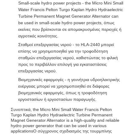
Small-scale hydro power projects - the Micro Mini Small
Water Francis Pelton Turgo Kaplan Hydro Hydraelectric
Turbine Permanent Magnet Generator Alternator can
be used in small-scale hydro power projects, όπως
εκείνες που βρίσκονται σε απομακρυσμένες περιοχές ή
αγροτικές κοινότητες.
Σταθμοί επεξεργασίας νερού - το HLA-2440 μπορεί
επίσης να χρησιμοποιηθεί για την τροφοδότηση
σταθμών επεξεργασίας νερού, καθιστώντας το φιλική
προς το περιβάλλον επιλογή για εγκαταστάσεις
επεξεργασίας νερού.
Βιομηχανικές εφαρμογές - η γεννήτρια υδροηλεκτρικής
ενέργειας μπορεί να χρησιμοποιηθεί σε διάφορες
βιομηχανικές εφαρμογές, όπως η τροφοδότηση
εργοστασίων ή εργοστασίων παραγωγής.
Συνοπτικά, the Micro Mini Small Water Francis Pelton
Turgo Kaplan Hydro Hydraelectric Turbine Permanent
Magnet Generator Alternator is a high-quality and reliable
hydro power generator that can be used in various
applicationsΟ σύγχρονος σχεδιασμός της τουρμπίνης