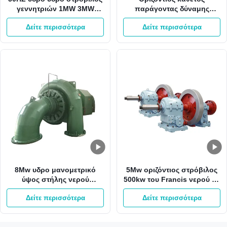
γεννητριών 1MW 3MW
παράγοντας δύναμης
Pelton Francis δύναμης
γεννητριών 2000kw 0,8
Δείτε περισσότερα
Δείτε περισσότερα
υδροηλεκτρικής ενέργειας
8Mw υδρο μανομετρικό
5Mw οριζόντιος στρόβιλος
ύψος στήλης νερού
500kw του Francis νερού με
στροβίλων 800kw του
το δρομέα ανοξείδωτου
Δείτε περισσότερα
Δείτε περισσότερα
Francis 65m γεννήτρια
τουρμπίνας του Francis