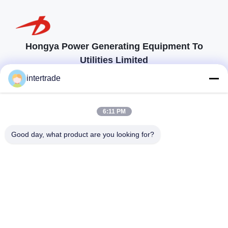
Hongya Power Generating Equipment To
Utilities Limited
προσαρμοσμένες λύσεις για να ανταποκρίνονται στις απαιτήσεις των
intertrade
πελατών
Επικοινωνήστε
6:11 PM
Χωριό Anxi, πόλη Yuping, νομός Hongya, Κίνα
Good day, what product are you looking for?
86-28-37561966-8:00
intertrade@sclida.com
Ακολουθήστε μας.