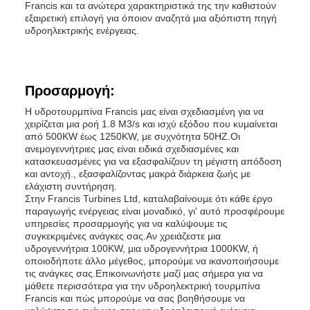
Francis και τα ανώτερα χαρακτηριστικά της την καθιστούν
εξαιρετική επιλογή για όποιον αναζητά μια αξιόπιστη πηγή
υδροηλεκτρικής ενέργειας.
Προσαρμογή:
Η υδροτουρμπίνα Francis μας είναι σχεδιασμένη για να
χειρίζεται μια ροή 1.8 M3/s και ισχύ εξόδου που κυμαίνεται
από 500KW έως 1250KW, με συχνότητα 50HZ.Οι
ανεμογεννήτριες μας είναι ειδικά σχεδιασμένες και
κατασκευασμένες για να εξασφαλίζουν τη μέγιστη απόδοση
και αντοχή., εξασφαλίζοντας μακρά διάρκεια ζωής με
ελάχιστη συντήρηση.
Στην Francis Turbines Ltd, καταλαβαίνουμε ότι κάθε έργο
παραγωγής ενέργειας είναι μοναδικό, γι' αυτό προσφέρουμε
υπηρεσίες προσαρμογής για να καλύψουμε τις
συγκεκριμένες ανάγκες σας.Αν χρειάζεστε μια
υδρογεννήτρια 100KW, μια υδρογεννήτρια 1000KW, ή
οποιοδήποτε άλλο μέγεθος, μπορούμε να ικανοποιήσουμε
τις ανάγκες σας.Επικοινωνήστε μαζί μας σήμερα για να
μάθετε περισσότερα για την υδροηλεκτρική τουρμπίνα
Francis και πώς μπορούμε να σας βοηθήσουμε να