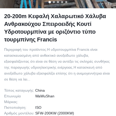
20-200m Κεφαλή Χαλαρωτικό Χάλυβα
Ανθρακούχου Σπειροειδής Κουτί
Υδροτουρμπίνα με οριζόντιο τύπο
τουρμπίνης Francis
Περιγραφή του προϊόντος:Η υδροτουρμπίνα Francis είναι
κατασκευασμένη από ανθεκτικό ανοξείδωτο χάλυβα,
εξασφαλίζοντας ότι είναι σε θέση να αντέξει τις σκληρές συνθήκες
της παραγωγής υδροηλεκτρικής ενέργειας.Η κατασκευή από
ανοξείδωτο χάλυβα εξασφαλίζει επίσης ότι η ανεμογεννήτρια είναι
σε θέση να λει...
Τόπος καταγωγής:
China
Επωνυμία
WaWuShan
Μάρκας:
Πιστοποίηση:
ISO
Αριθμός μοντέλου:
SFW-200KW (2000KW)