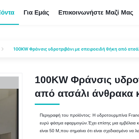
ϊόντα
Για Εμάς
Επικοινωνήστε Μαζί Μας
100KW Φράνσις υδροτριβάνι με σπειροειδή θήκη από ατσά
100KW Φράνσις υδροτ
100KW Φράνσις υδροτ
από ατσάλι άνθρακα 
από ατσάλι άνθρακα 
Περιγραφή του προϊόντος: Η υδροτουρμπίνα Franci
ευρύ φάσμα εφαρμογών.Έχει επίσης μια εμβέλεια 
είναι 50 M,που σημαίνει ότι είναι σχεδιασμένο να λ