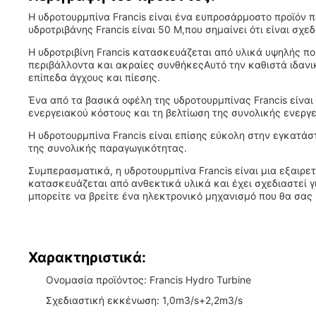
Η υδροτουρμπίνα Francis είναι ένα ευπροσάρμοστο προϊόν 
υδροτριβάνης Francis είναι 50 M,που σημαίνει ότι είναι σχ
Η υδροτριβίνη Francis κατασκευάζεται από υλικά υψηλής ποι
περιβάλλοντα και ακραίες συνθήκεςΑυτό την καθιστά ιδανι
επίπεδα άγχους και πίεσης.
Ένα από τα βασικά οφέλη της υδροτουρμπίνας Francis είναι
ενεργειακού κόστους και τη βελτίωση της συνολικής ενεργ
Η υδροτουρμπίνα Francis είναι επίσης εύκολη στην εγκατάσ
της συνολικής παραγωγικότητας.
Συμπερασματικά, η υδροτουρμπίνα Francis είναι μια εξαιρετ
κατασκευάζεται από ανθεκτικά υλικά και έχει σχεδιαστεί γ
μπορείτε να βρείτε ένα ηλεκτρονικό μηχανισμό που θα σας 
Χαρακτηριστικά:
Ονομασία προϊόντος: Francis Hydro Turbine
Σχεδιαστική εκκένωση: 1,0m3/s+2,2m3/s