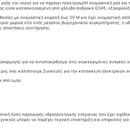
 ροής του νερού για να παράγει ηλεκτρισμόΗ ονομαστική ροή για 
ριας είναι κατασκευασμένη από χάλυβα άνθρακα Q345, εξασφαλίζ
οθεσίες με ονομαστική κεφαλή έως 50 M και έχει ονομαστική από
ικρού χωριού είτε ενός μεγάλου βιομηχανικού συγκροτήματος, η υ
ς απαιτήσεις συντήρησης.
οσαρμογής για να ανταποκριθούμε στις συγκεκριμένες ανάγκες σ
ννήτρια, σας καλύπτουμε.Συσκευές για την κατασκευή ηλεκτρικών 
w από εμάς.
ματική λύση παραγωγής υδροηλεκτρικής ενέργειας που έχει σχεδια
νικούς μπορεί να παρέχει τεχνική υποστήριξη και υπηρεσίες για 