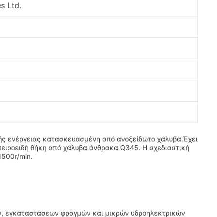
s Ltd.
ικής ενέργειας κατασκευασμένη από ανοξείδωτο χάλυβα.Έχει
σπειροειδή θήκη από χάλυβα άνθρακα Q345. Η σχεδιαστική
1500r/min.
ών, εγκαταστάσεων φραγμών και μικρών υδροηλεκτρικών