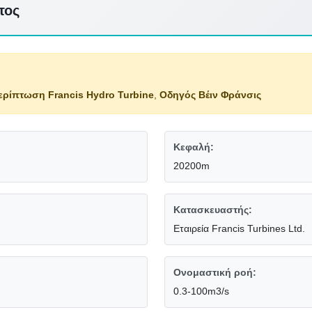
τος
ερίπτωση Francis Hydro Turbine
,
Οδηγός Βέιν Φράνσις
Κεφαλή:
20200m
Κατασκευαστής:
Εταιρεία Francis Turbines Ltd.
Ονομαστική ροή:
0.3-100m3/s