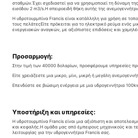
σταθμών.Έχει σχεδιαστεί για να χρησιμοποιεί τη δύναμη της
εισόδου 2 m3/s.Η σπειροειδή θήκη αυτής της ανεμογεννήτ
Η υδροτουρμπίνα Francis είναι κατάλληλη για χρήση σε τοπ
τους πελάτεςΕίτε πρόκειται για το ηλεκτρικό ρεύμα ενός μ
ενεργειακών αναγκών, με αξιόπιστες επιδόσεις και χαμηλέ
Προσαρμογή:
Στην τιμή των 40000 δολαρίων, προσφέρουμε υπηρεσίες πρ
Είτε χρειάζεστε μια μικρο, μίνι, μικρή ή μεγάλη ανεμογε
Επενδύστε σε βιώσιμη ενέργεια με μια υδρογεννήτρια 100k
Υποστήριξη και υπηρεσίες:
Η υδροτουρμπίνα Francis είναι μια αξιόπιστη και αποτελεσ
και κεφαλής.Η ομάδα μας από έμπειρους μηχανικούς και τεχ
λειτουργίας για την υδρογεννήτρια Francis σας.