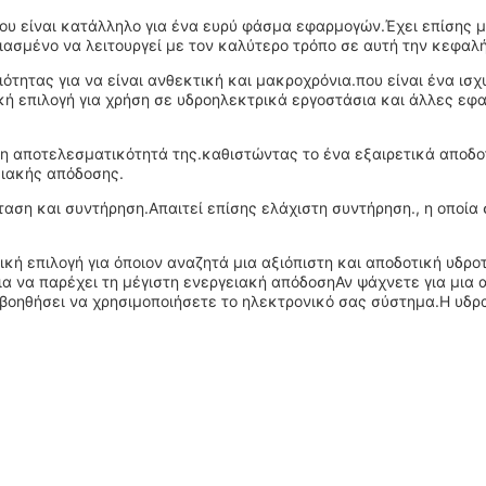
που είναι κατάλληλο για ένα ευρύ φάσμα εφαρμογών.Έχει επίσης
εδιασμένο να λειτουργεί με τον καλύτερο τρόπο σε αυτή την κεφαλή
ότητας για να είναι ανθεκτική και μακροχρόνια.που είναι ένα ισ
κή επιλογή για χρήση σε υδροηλεκτρικά εργοστάσια και άλλες εφ
 η αποτελεσματικότητά της.καθιστώντας το ένα εξαιρετικά αποδο
ειακής απόδοσης.
ταση και συντήρηση.Απαιτεί επίσης ελάχιστη συντήρηση., η οποία
ική επιλογή για όποιον αναζητά μια αξιόπιστη και αποδοτική υδρο
ια να παρέχει τη μέγιστη ενεργειακή απόδοσηΑν ψάχνετε για μια 
βοηθήσει να χρησιμοποιήσετε το ηλεκτρονικό σας σύστημα.Η υδρατρ