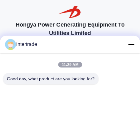
Hongya Power Generating Equipment To
Utilities Limited
προσαρμοσμένες λύσεις για να ανταποκρίνονται στις απαιτήσεις των
intertrade
πελατών
Επικοινωνήστε
11:29 AM
Χωριό Anxi, πόλη Yuping, νομός Hongya, Κίνα
Good day, what product are you looking for?
86-28-37561966-8:00
intertrade@sclida.com
Ακολουθήστε μας.
Γρήγοροι Σύνδεσμοι