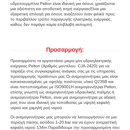
υδροτουρμπίνα Pelton είναι ιδανική για όσους χρειάζονται
μια αξιόπιστη και αποδοτική πηγή ενέργειαςΕίναι μια
εξαιρετική επιλογή για όσους αναζητούν έναν φιλικό προς
το περιβάλλον τρόπο παραγωγής ηλεκτρικής ενέργειας,
καθώς δεν παράγει καμία επιβλαβή εκπομπή.
Προσαρμογή:
Προσαρμόστε το εργοστάσιο μικρο-μίνι υδροηλεκτρικής
ενέργειας Pelton (Αριθμός μοντέλου: CJA-2420) για να
ταιριάζει στις συγκεκριμένες ανάγκες σας με τις υπηρεσίες
προσαρμογής προϊόντων μας.Οι ανεμογεννήτριες μας είναι
κατασκευασμένες με υψηλής ποιότητας υλικό Q235B και
είναι πιστοποιημένες με ISO9001Η ανεμογεννήτρια Pelton,
επίσης γνωστή ως ανεμογεννήτρια υδραυλικής παλμής ή
ανεμογεννήτρια Pelton, είναι μια ανεμογεννήτρια με αξιακή
ροή που είναι ιδανική για τοποθεσίες με υψηλή κεφαλή
νερού και χαμηλή ροή νερού.
Οι ανεμογεννήτριες μας μπορούν να λειτουργήσουν σε μια
περιοχή πίεσης εισόδου 1-20 bar και να έχουν ονομαστική
κεφαλή νερού 134m.Παραδίδουμε την προσαρμοσμένη σου