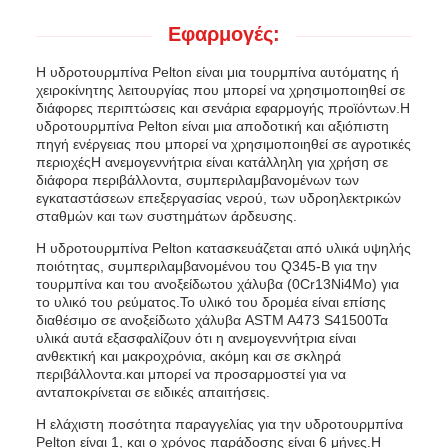
Εφαρμογές:
Η υδροτουρμπίνα Pelton είναι μια τουρμπίνα αυτόματης ή
χειροκίνητης λειτουργίας που μπορεί να χρησιμοποιηθεί σε
διάφορες περιπτώσεις και σενάρια εφαρμογής προϊόντων.Η
υδροτουρμπίνα Pelton είναι μια αποδοτική και αξιόπιστη
πηγή ενέργειας που μπορεί να χρησιμοποιηθεί σε αγροτικές
περιοχέςΗ ανεμογεννήτρια είναι κατάλληλη για χρήση σε
διάφορα περιβάλλοντα, συμπεριλαμβανομένων των
εγκαταστάσεων επεξεργασίας νερού, των υδροηλεκτρικών
σταθμών και των συστημάτων άρδευσης.
Η υδροτουρμπίνα Pelton κατασκευάζεται από υλικά υψηλής
ποιότητας, συμπεριλαμβανομένου του Q345-B για την
τουρμπίνα και του ανοξείδωτου χάλυβα (0Cr13Ni4Mo) για
το υλικό του ρεύματος.Το υλικό του δρομέα είναι επίσης
διαθέσιμο σε ανοξείδωτο χάλυβα ASTM A473 S41500Τα
υλικά αυτά εξασφαλίζουν ότι η ανεμογεννήτρια είναι
ανθεκτική και μακροχρόνια, ακόμη και σε σκληρά
περιβάλλοντα.και μπορεί να προσαρμοστεί για να
ανταποκρίνεται σε ειδικές απαιτήσεις.
Η ελάχιστη ποσότητα παραγγελίας για την υδροτουρμπίνα
Pelton είναι 1, και ο χρόνος παράδοσης είναι 6 μήνες.Η