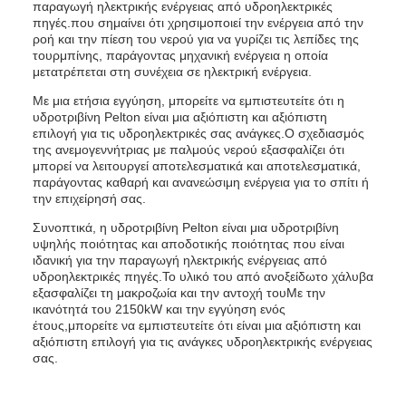
παραγωγή ηλεκτρικής ενέργειας από υδροηλεκτρικές
πηγές.που σημαίνει ότι χρησιμοποιεί την ενέργεια από την
ροή και την πίεση του νερού για να γυρίζει τις λεπίδες της
τουρμπίνης, παράγοντας μηχανική ενέργεια η οποία
μετατρέπεται στη συνέχεια σε ηλεκτρική ενέργεια.
Με μια ετήσια εγγύηση, μπορείτε να εμπιστευτείτε ότι η
υδροτριβίνη Pelton είναι μια αξιόπιστη και αξιόπιστη
επιλογή για τις υδροηλεκτρικές σας ανάγκες.Ο σχεδιασμός
της ανεμογεννήτριας με παλμούς νερού εξασφαλίζει ότι
μπορεί να λειτουργεί αποτελεσματικά και αποτελεσματικά,
παράγοντας καθαρή και ανανεώσιμη ενέργεια για το σπίτι ή
την επιχείρησή σας.
Συνοπτικά, η υδροτριβίνη Pelton είναι μια υδροτριβίνη
υψηλής ποιότητας και αποδοτικής ποιότητας που είναι
ιδανική για την παραγωγή ηλεκτρικής ενέργειας από
υδροηλεκτρικές πηγές.Το υλικό του από ανοξείδωτο χάλυβα
εξασφαλίζει τη μακροζωία και την αντοχή τουΜε την
ικανότητά του 2150kW και την εγγύηση ενός
έτους,μπορείτε να εμπιστευτείτε ότι είναι μια αξιόπιστη και
αξιόπιστη επιλογή για τις ανάγκες υδροηλεκτρικής ενέργειας
σας.